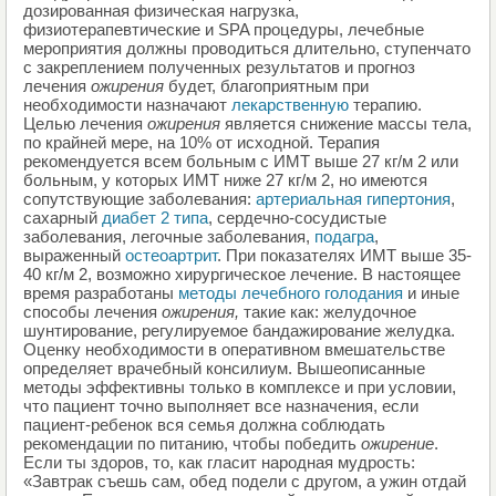
дозированная физическая нагрузка,
физиотерапевтические и SPA процедуры, лечебные
мероприятия должны проводиться длительно, ступенчато
с закреплением полученных результатов и прогноз
лечения
ожирения
будет, благоприятным при
необходимости назначают
лекарственную
терапию.
Целью лечения
ожирения
является снижение массы тела,
по крайней мере, на 10% от исходной. Терапия
рекомендуется всем больным с ИМТ выше 27 кг/м 2 или
больным, у которых ИМТ ниже 27 кг/м 2, но имеются
сопутствующие заболевания:
артериальная гипертония
,
сахарный
диабет 2 типа
, сердечно-сосудистые
заболевания, легочные заболевания,
подагра
,
выраженный
остеоартрит
. При показателях ИМТ выше 35-
40 кг/м 2, возможно хирургическое лечение. В настоящее
время разработаны
методы лечебного голодания
и иные
способы лечения
ожирения,
такие как: желудочное
шунтирование, регулируемое бандажирование желудка.
Оценку необходимости в оперативном вмешательстве
определяет врачебный консилиум. Вышеописанные
методы эффективны только в комплексе и при условии,
что пациент точно выполняет все назначения, если
пациент-ребенок вся семья должна соблюдать
рекомендации по питанию, чтобы победить
ожирение
.
Если ты здоров, то, как гласит народная мудрость:
«Завтрак съешь сам, обед подели с другом, а ужин отдай