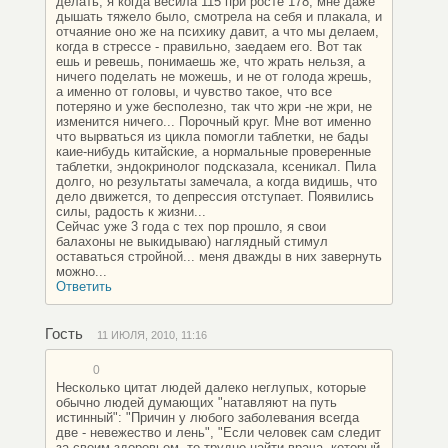
делать, я когда весила 115 при росте 178, мне даже
дышать тяжело было, смотрела на себя и плакала, и
отчаяние оно же на психику давит, а что мы делаем,
когда в стрессе - правильно, заедаем его. Вот так
ешь и ревешь, понимаешь же, что жрать нельзя, а
ничего поделать не можешь, и не от голода жрешь,
а именно от головы, и чувство такое, что все
потеряно и уже бесполезно, так что жри -не жри, не
изменится ничего... Порочный круг. Мне вот именно
что вырваться из цикла помогли таблетки, не бады
каие-нибудь китайские, а нормальные проверенные
таблетки, эндокринолог подсказала, ксеникал. Пила
долго, но результаты замечала, а когда видишь, что
дело движется, то депрессия отступает. Появились
силы, радость к жизни...
Сейчас уже 3 года с тех пор прошло, я свои
балахоны не выкидываю) наглядный стимул
оставаться стройной... меня дважды в них завернуть
можно...
Ответить
Гость
11 ИЮЛЯ, 2010, 11:16
0
Несколько цитат людей далеко неглупых, которые
обычно людей думающих "натавляют на путь
истинный": "Причин у любого заболевания всегда
две - невежество и лень", "Если человек сам следит
за своим здоровьем, то трудно найти врача, который