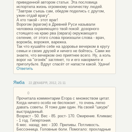
приведенной автором статьи. Эта пословица
испортила жизнь огромному количеству людей.
"Завтрак съешь сам, обедом поделись с другом,
ужин отдай врагу".
А кто такой - этот враг!
Ворогом (врагом) в Древней Руси называли
человека охраняющего твой покой: дозорного
стоящего на краю рва (оврага) окружающего
селение, от этого слова произошли слова - врач,
ворожба, ворожея, варежка.
Так что кушайте себе на здоровье вечерком в кругу
семьи и своих друзей и ничего не бойтесь. Сами же
знаете, что вечерком оно приятнее всего. Ну, а коль
ворог на "огонёк" заглянет, то и его накормите и
приголубьте. Вдруг спасёт от напасти какой. Удачи!
Ответить
Ямба
22 ДЕКАБРЯ, 2012, 21:11
0
Прочитала комментарии Егора с множеством цитат.
Когда ничего особо не беспокоит , то очень легко
давать советы. Я тоже дам один. На своей "шкуре"
выстраданный.
Возраст - 50. Вес - 85. рост- 170. Ожирение. Климакс
- 1 год. Гипертония.
6 мес. назад: вес - 100. Приливы. Потливость.
Бессонница. Головные боли. Помогало: прохладные