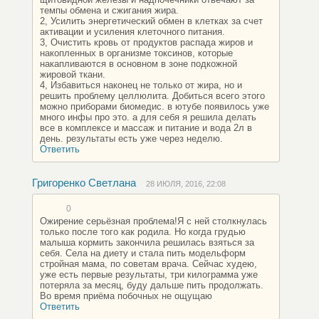
темпы обмена и сжигания жира.
2, Усилить энергетический обмен в клетках за счет
активации и усиления клеточного питания.
3, Очистить кровь от продуктов распада жиров и
накопленных в организме токсинов, которые
накапливаются в основном в зоне подкожной
жировой ткани.
4, Избавиться наконец не только от жира, но и
решить проблему целлюлита. Добиться всего этого
можно приборами биомедис. в ютубе появилось уже
много инфы про это. а для себя я решила делать
все в комплексе и массаж и питание и вода 2л в
день. результаты есть уже через неделю.
Ответить
Григоренко Светлана
28 ИЮЛЯ, 2016, 22:08
0
Ожирение серьёзная проблема!Я с ней столкнулась
только после того как родила. Но когда грудью
малыша кормить закончила решилась взяться за
себя. Села на диету и стала пить модельформ
стройная мама, по советам врача. Сейчас худею,
уже есть первые результаты, три килограмма уже
потеряла за месяц, буду дальше пить продолжать.
Во время приёма побочных не ощущаю
Ответить