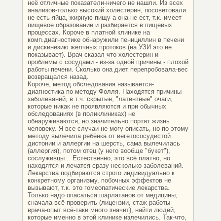
неё отличные показатели-ничего не нашли. Из всех
анализов-только высокий холестерин, посоветовали
не есть яйца, жирную пищу-а она не ест, т.к. имеет
пищевое образование и разбирается в пищевых
процессах. Короче в платной клинике на
комп.диагностике обнаружили пенициллин в печени
и дискинезию желчных протоков (на УЗИ это не
показывает). Врач сказал-что холестерин и
проблемы с сосудами - из-за одной причины - плохой
работы печени. Сколько она диет перепробовала-вес
возвращался назад.
Короче, метод обследования называется-
диагностика по методу Фолля. Находятся причины
заболеваний, в т.ч. скрытые, "латентные" очаги,
которые никак не проявляются и при обычных
обследованиях (в поликлиниках) не
обнаруживаются, но значительно портят жизнь
человеку. Я все случаи не могу описать, но по этому
методу вылечила ребёнка от вегетососудистой
дистонии и аллергии на шерсть, сама вылечилась
(аллергия), потом отец (у него вообще "букет"),
сослуживцы... Естественно, это всё платно, но
находятся и лечатся сразу несколько заболеваний.
Лекарства подбираются строго индивидуально к
конкретному организму, побочных эффектов не
вызывают, т.к. это гомеопатические лекарства.
Только надо опасаться шарлатанов от медицины,
сначала всё проверить (лицензии, стаж работы
врача-опыт всё-таки много значит), найти людей,
которые именно в этой клинике излечились. Так-что,