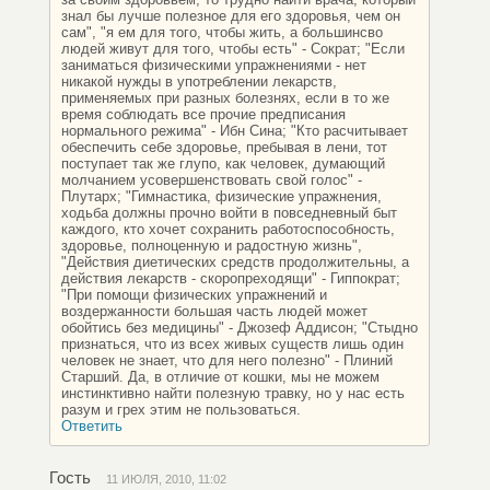
знал бы лучше полезное для его здоровья, чем он
сам", "я ем для того, чтобы жить, а большинсво
людей живут для того, чтобы есть" - Сократ; "Если
заниматься физическими упражнениями - нет
никакой нужды в употреблении лекарств,
применяемых при разных болезнях, если в то же
время соблюдать все прочие предписания
нормального режима" - Ибн Сина; "Кто расчитывает
обеспечить себе здоровье, пребывая в лени, тот
поступает так же глупо, как человек, думающий
молчанием усовершенствовать свой голос" -
Плутарх; "Гимнастика, физические упражнения,
ходьба должны прочно войти в повседневный быт
каждого, кто хочет сохранить работоспособность,
здоровье, полноценную и радостную жизнь",
"Действия диетических средств продолжительны, а
действия лекарств - скоропреходящи" - Гиппократ;
"При помощи физических упражнений и
воздержанности большая часть людей может
обойтись без медицины" - Джозеф Аддисон; "Стыдно
признаться, что из всех живых существ лишь один
человек не знает, что для него полезно" - Плиний
Старший. Да, в отличие от кошки, мы не можем
инстинктивно найти полезную травку, но у нас есть
разум и грех этим не пользоваться.
Ответить
Гость
11 ИЮЛЯ, 2010, 11:02