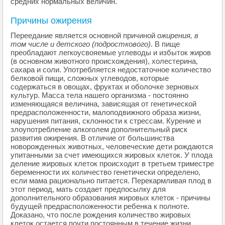
средних нормальных величин.
Причины ожирения
Переедание является основной причиной
ожирения
, в
том числе и детского (подросткового)
. В пище
преобладают легкоусвояемые углеводы и избыток жиров
(в основном животного происхождения), холестерина,
сахара и соли. Употребляется недостаточное количество
белковой пищи, сложных углеводов, которые
содержаться в овощах, фруктах и оболочке зерновых
культур. Масса тела нашего организма - постоянно
изменяющаяся величина, зависящая от генетической
предрасположенности, малоподвижного образа жизни,
нарушения питания, склонности к стрессам. Курение и
злоупотребление алкоголем дополнительный риск
развития ожирения. В отличие от большинства
новорожденных животных, человеческие дети рождаются
упитанными за счет имеющихся жировых клеток. У плода
деление жировых клеток происходит в третьем триместре
беременности их количество генетически определено,
если мама рационально питается. Перекармливая плод в
этот период, мать создает предпосылку для
дополнительного образования жировых клеток - причины
будущей предрасположенности ребенка к полноте.
Доказано, что после рождения количество жировых
клеток остается почти постоянным в течение жизни.