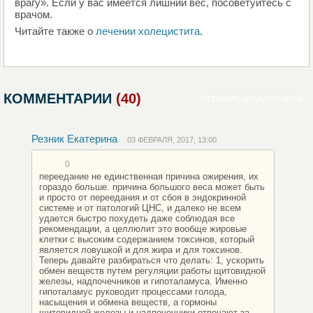
врагу». Если у вас имеется лишний вес, посоветуйтесь с
врачом.
Читайте также о
лечении холецистита
.
КОММЕНТАРИИ
(40)
ОСТАВИТЬ КОММЕНТАРИЙ
Резник Екатерина
03 ФЕВРАЛЯ, 2017, 13:00
0
переедание не единственная причина ожирения, их
гораздо больше. причина большого веса может быть
и просто от переедания и от сбоя в эндокринной
системе и от патологий ЦНС, и далеко не всем
удается быстро похудеть даже соблюдая все
рекомендации, а целлюлит это вообще жировые
клетки с высоким содержанием токсинов, который
является ловушкой и для жира и для токсинов.
Теперь давайте разбираться что делать: 1, ускорить
обмен веществ путем регуляции работы щитовидной
железы, надпочечников и гипоталамуса. Именно
гипоталамус руководит процессами голода,
насыщения и обмена веществ, а гормоны
щитовидной железы и надпочечники отвечают за