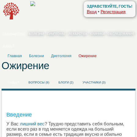
ЗДРАВСТВУЙТЕ, ГОСТЬ!
Вход
•
Регистрация
СООБЩЕСТВО
БОЛЕЗНИ
СИМПТОМЫ
ЛЕКАРСТВА
КЛИНИКИ
ОБСЛЕДОВАНИЯ
ВИДЕО
Главная
Болезни
Диетология
Ожирение
Ожирение
ОБЩАЯ
ВОПРОСЫ (9)
БЛОГИ (2)
УЧАСТНИКИ (3)
Введение
У Вас
лишний вес
? Трудно представить себя больным,
если всего раз в год меняется одежда на больший
размер, если в семье есть традиция вкусно и обильно