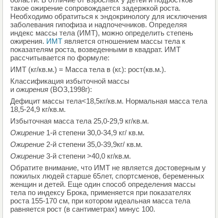
такое ожирение сопровождается задержкой роста.
Необходимо обратиться к эндокринологу для исключения
заболевания гипофиза и надпочечников. Определяя
индекс массы тела (ИМТ), можно определить степень
ожирения.
ИМТ
является отношением массы тела к
показателям роста, возведенными в квадрат. ИМТ
рассчитывается по формуле:
ИМТ (кг/кв.м.) = Масса тела в (кг.): рост(кв.м.).
Классификация избыточной массы
и
ожирения
(ВОЗ,1998г):
Дефицит массы тела<18,5кг/кв.м. Нормальная масса тела
18,5-24,9 кг/кв.м.
Избыточная масса тела 25,0-29,9 кг/кв.м.
Ожирение
1-й степени 30,0-34,9 кг/ кв.м.
Ожирение
2-й степени 35,0-39,9кг/ кв.м.
Ожирение
3-й степени >40,0 кг/кв.м.
Обратите внимание, что ИМТ не является достоверным у
пожилых людей старше 65лет, спортсменов, беременных
женщин и детей. Еще один способ определения массы
тела по индексу Брока, применяется при показателях
роста 155-170 см, при котором идеальная масса тела
равняется рост (в сантиметрах) минус 100.