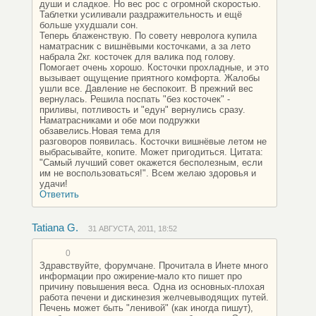
души и сладкое. Но вес рос с огромной скоростью.
Таблетки усиливали раздражительность и ещё
больше ухудшали сон.
Теперь блаженствую. По совету невролога купила
наматрасник с вишнёвыми косточками, а за лето
набрала 2кг. косточек для валика под голову.
Помогает очень хорошо. Косточки прохладные, и это
вызывает ощущение приятного комфорта. Жалобы
ушли все. Давление не беспокоит. В прежний вес
вернулась. Решила поспать "без косточек" -
приливы, потливость и "едун" вернулись сразу.
Наматрасниками и обе мои подружки
обзавелись.Новая тема для
разговоров появилась. Косточки вишнёвые летом не
выбрасывайте, копите. Может пригодиться. Цитата:
"Самый лучший совет окажется бесполезным, если
им не воспользоваться!". Всем желаю здоровья и
удачи!
Ответить
Tatiana G.
31 АВГУСТА, 2011, 18:52
0
Здравствуйте, форумчане. Прочитала в Инете много
информации про ожирение-мало кто пишет про
причину повышения веса. Одна из основных-плохая
работа печени и дискинезия желчевыводящих путей.
Печень может быть "ленивой" (как иногда пишут),