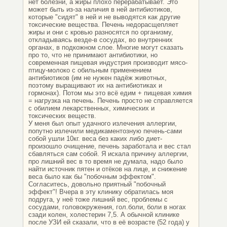
нет болезни, а жиры плохо перерабатывает. Это
может быть из-за наличия в ней антибиотиков,
которые "сидят" в ней и не выводятся как другие
токсические вещества. Печень недорасщепляет
жиры и они с кровью разносятся по организму,
откладываясь везде-в сосудах, во внутренних
органах, в подкожном слое. Многие могут сказать
про то, что не принимают антибиотики, но
современная пищевая индустрия производит мясо-
птицу-молоко с обильным применением
антибиотиков (им не нужен падёж животных,
поэтому выращивают их на антибиотиках и
гормонах). Потом мы это всё едим + пищевая химия
= нагрузка на печень. Печень просто не справляется
с обилием лекарственных, химических и
токсических веществ.
У меня был опыт удачного излечения аллергии,
попутно излечили медикаментозную печень-сами
собой ушли 10кг. веса без каких либо диет-
произошло очищение, печень заработала и вес стал
сбавляться сам собой. Я искала причину аллергии,
про лишний вес в то время не думала, надо было
найти источник пятен и отёков на лице, и снижение
веса было как бы "побочным эффектом".
Согласитесь, довольно приятный "побочный
эффект"! Вчера в эту клинику обратилась моя
подруга, у неё тоже лишний вес, проблемы с
сосудами, головокружения, гол.боли, боли в ногах
сзади колен, холестерин 7,5. А обычной клинике
после УЗИ ей сказали, что в её возрасте (52 года) у