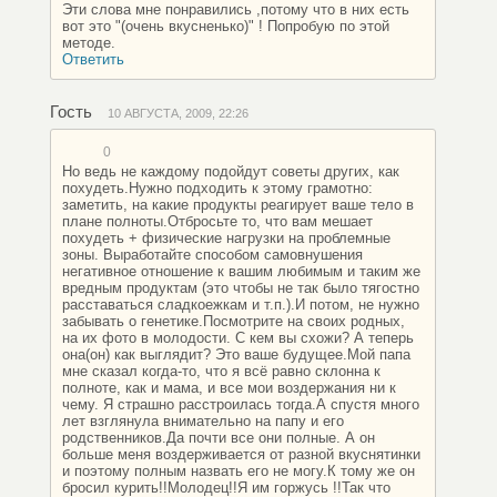
Эти слова мне понравились ,потому что в них есть
вот это "(очень вкусненько)" ! Попробую по этой
методе.
Ответить
Гость
10 АВГУСТА, 2009, 22:26
0
Но ведь не каждому подойдут советы других, как
похудеть.Нужно подходить к этому грамотно:
заметить, на какие продукты реагирует ваше тело в
плане полноты.Отбросьте то, что вам мешает
похудеть + физические нагрузки на проблемные
зоны. Выработайте способом самовнушения
негативное отношение к вашим любимым и таким же
вредным продуктам (это чтобы не так было тягостно
расставаться сладкоежкам и т.п.).И потом, не нужно
забывать о генетике.Посмотрите на своих родных,
на их фото в молодости. С кем вы схожи? А теперь
она(он) как выглядит? Это ваше будущее.Мой папа
мне сказал когда-то, что я всё равно склонна к
полноте, как и мама, и все мои воздержания ни к
чему. Я страшно расстроилась тогда.А спустя много
лет взглянула внимательно на папу и его
родственников.Да почти все они полные. А он
больше меня воздерживается от разной вкуснятинки
и поэтому полным назвать его не могу.К тому же он
бросил курить!!Молодец!!Я им горжусь !!Так что