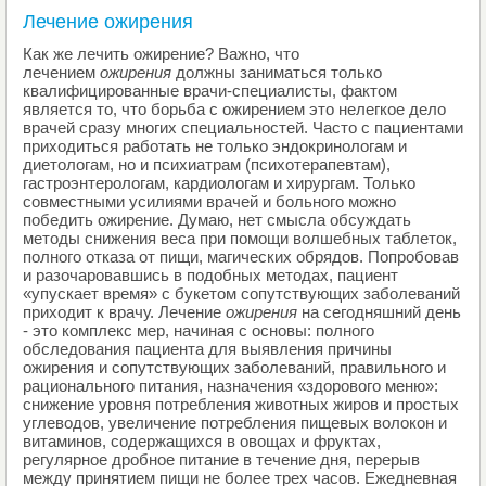
Лечение ожирения
Как же лечить ожирение? Важно, что
лечением
ожирения
должны заниматься только
квалифицированные врачи-специалисты, фактом
является то, что борьба с ожирением это нелегкое дело
врачей сразу многих специальностей. Часто с пациентами
приходиться работать не только эндокринологам и
диетологам, но и психиатрам (психотерапевтам),
гастроэнтерологам, кардиологам и хирургам. Только
совместными усилиями врачей и больного можно
победить ожирение. Думаю, нет смысла обсуждать
методы снижения веса при помощи волшебных таблеток,
полного отказа от пищи, магических обрядов. Попробовав
и разочаровавшись в подобных методах, пациент
«упускает время» с букетом сопутствующих заболеваний
приходит к врачу. Лечение
ожирения
на сегодняшний день
- это комплекс мер, начиная с основы: полного
обследования пациента для выявления причины
ожирения и сопутствующих заболеваний, правильного и
рационального питания, назначения «здорового меню»:
снижение уровня потребления животных жиров и простых
углеводов, увеличение потребления пищевых волокон и
витаминов, содержащихся в овощах и фруктах,
регулярное дробное питание в течение дня, перерыв
между принятием пищи не более трех часов. Ежедневная