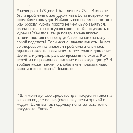
0
У меня рост 178 ,вес 104кг. лишних 25кг .В юности
были проблемы с желудком,язва.Если вовремя не
поем болит желудок.Набирать вес начал после того
,как бросил курить,просто не чем было заняться,
начал есть что то вкусненькое ,что бы не думать о
курении.Женился ,теща повар и жена вкусно
готовит,постоянно прошу добавки,ничего не могу с
собой поделать! Если чесно ,люблю кушать.Но вот
со здоровьем начинаются проблемы ,появилась
одышка,тяжесть,повысился холестерин и давление
.Болеть и умирать раньше времени не охота. Как
перейти на правильное питание и на какую диету? И
вообще может какие то глобальные правила надо
ввести в свою жизнь?Помогите!
""Для меня лучшее средство для похудения овсяная
каша на воде с солью (очень вкусненько)+ чай с
мёдом. Если вы так недельку попытаетесь, точно
похудеете. Удачи.""