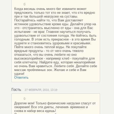
0
Когда весишь очень много бег извините может
предложить только тот кто не знает, что єто вредно
при и так большой неагрузке на суставы.
Постарайтесь найти то, что Вам доставляет
истинное удовольствие кроме еды. Делайте упор на
это - отстранитесь мысленно от еды - она для Вас
испытание - не враг. Главное научиться получать
удовольствие от состояния голода. Не бойтесь быть
голодным. В этом есть прекрасное - в это время Вы
худеете и станоовитесь здоровыми и красивыми.
Пейте много очень теплой воды. Не покупайте
вредные продукты - то от чего очень тяжело
отказаться, что вы очень любите но оно
высококолорийное - например хлеб - покупайте для
себя клетчатку. Найдите еду, которая некалорийная
но очень Вам нравиться. Любите себя. Делайте себе
массаж проблемных зон. Желаю и себе и Вам
удачи!
Ответить
Гость
27 ФЕВРАЛЯ, 2010, 13:19
0
Дорогие мои! Только физические нагрузки спасут от
ожирения! Все эти диеты, лечения- временно и
снова в набор веса идешь!