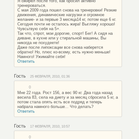
Я ожирел после того, как бросил активно
тренероваться.
С мая 2009 года пошел снова на тренеровки! Резкие
движения, динамические нагрузки и огромное
желание- и за первые 3 месяца14 кг, потом еще 6 кг.
Сегодня почти не осталось жира! Выгляжу хорошо!
Чувсьтвую себя на 5+.
Так что, спрот, мои дорогие, спорт! Бег! А сидя на
диване, в кухне или у стиральной машины, Вы
никогда не похудеете!
Даже после липоксации все снова наберется
обратно! Но, плюс ко-всему, есть нужно меньше!
Намного! Ужимайте себя!
Ответить
Гость
25 ФЕВРАЛЯ, 2010, 01:36
0
Мне 22 года. Рост 156, а вес 90 кг. Два года назад
весила 83, села на диету и за месяц сбросила 5 кг, а
потом стала опять есть все подряд и теперь
набрала намного больше... Что делать?
Ответить
Гость
17 ФЕВРАЛЯ, 2010, 10:57
0