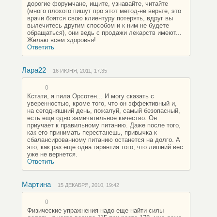
дорогие форумчане, ищите, узнавайте, читайте
(много плохого пишут про этот метод-не верьте, это
врачи боятся свою клиентуру потерять, вдруг вы
вылечитесь другим способом и к ним не будете
обращаться), они ведь с продажи лекарств имеют...
Желаю всем здоровья!
Ответить
Лара22
16 ИЮНЯ, 2011, 17:35
0
Кстати, я пила Орсотен... И могу сказать с
уверенностью, кроме того, что он эффективный и,
на сегодняшний день, пожалуй, самый безопасный,
есть еще одно замечательное качество. Он
приучает к правильному питанию. Даже после того,
как его принимать перестанешь, привычка к
сбалансированному питанию останется на долго. А
это, как раз еще одна гарантия того, что лишний вес
уже не вернется.
Ответить
Мартина
15 ДЕКАБРЯ, 2010, 19:42
0
Физические упражнения надо еще найти силы