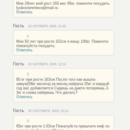
Мне 29лет мой рост 165 вес 95кг. помогите похудеть
lyubovterenteva@mail.ru
Ответить
Гость
29 ОКТЯБРЯ, 2009, 15:45
0
Мне 50 лет при росте 152см я вешу 100кг. Помогите
пожалуйста похудеть.
Ответить
Гость
20 ОКТЯБРЯ, 2009, 12:16
0
85 кг при росте 163см.После того как вышла
замуж(58кг весила),за месяц набрала 25кг и каждый
год вес добавляется.Сидишь на диете потеряешь 2-
3кг и снова наберешь.Что делать?
Ответить
Гость
30 СЕНТЯБРЯ, 2009, 23:10
0
85кг при росте 1.63см Пожалуйста пришлате инф по