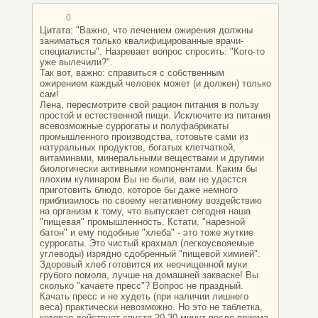
0
Цитата: "Важно, что лечением ожирения должны
заниматься только квалифицированные врачи-
специалисты". Назревает вопрос спросить: "Кого-то
уже вылечили?".
Так вот, важно: справиться с собственным
ожирением каждый человек может (и должен) только
сам!
Лена, пересмотрите свой рацион питания в пользу
простой и естественной пищи. Исключите из питания
всевозможные суррогаты и полуфабрикаты
промышленного производства, готовьте сами из
натуральных продуктов, богатых клетчаткой,
витаминами, минеральными веществами и другими
биологически активными компонентами. Каким бы
плохим кулинаром Вы не были, вам не удастся
приготовить блюдо, которое бы даже немного
приблизилось по своему негативному воздействию
на организм к тому, что выпускает сегодня наша
"пищевая" промышленность. Кстати, "нарезной
батон" и ему подобные "хлеба" - это тоже жуткие
суррогаты. Это чистый крахмал (легкоусвояемые
углеводы) изрядно сдобренный "пищевой химией".
Здоровый хлеб готовится их неочищенной муки
грубого помола, лучше на домашней закваске! Вы
сколько "качаете пресс"? Вопрос не праздный.
Качать пресс и не худеть (при наличии лишнего
веса) практически невозможно. Но это не таблетка,
которая действует спустя 20-30 минут после приема.