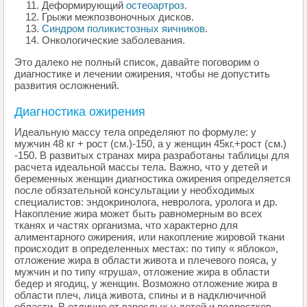
Деформирующий
остеоартроз
.
Грыжи межпозвоночных дисков.
Синдром поликистозных яичников
.
Онкологические заболевания.
Это далеко не полный список, давайте поговорим о
диагностике и лечении ожирения, чтобы не допустить
развития осложнений.
Диагностика ожирения
Идеальную массу тела определяют по формуле: у
мужчин 48 кг + рост (см.)-150, а у женщин 45кг.+рост (см.)
-150. В развитых странах мира разработаны таблицы для
расчета идеальной массы тела. Важно, что у детей и
беременных женщин диагностика ожирения определяется
после обязательной консультации у необходимых
специалистов: эндокринолога, невролога, уролога и др.
Накопление жира может быть равномерным во всех
тканях и частях организма, что характерно для
алиментарного ожирения, или накопление жировой ткани
происходит в определенных местах: по типу « яблоко»,
отложение жира в области живота и плечевого пояса, у
мужчин и по типу «груша», отложение жира в области
бедер и ягодиц, у женщин. Возможно отложение жира в
области плеч, лица живота, спины и в надключичной
области. В отличие от взрослых у детей и подростков