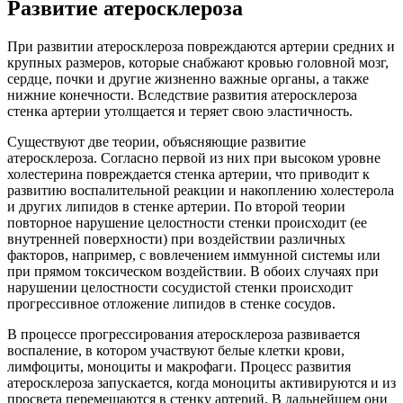
Развитие атеросклероза
При развитии атеросклероза повреждаются артерии средних и
крупных размеров, которые снабжают кровью головной мозг,
сердце, почки и другие жизненно важные органы, а также
нижние конечности. Вследствие развития атеросклероза
стенка артерии утолщается и теряет свою эластичность.
Существуют две теории, объясняющие развитие
атеросклероза. Согласно первой из них при высоком уровне
холестерина повреждается стенка артерии, что приводит к
развитию воспалительной реакции и накоплению холестерола
и других липидов в стенке артерии. По второй теории
повторное нарушение целостности стенки происходит (ее
внутренней поверхности) при воздействии различных
факторов, например, с вовлечением иммунной системы или
при прямом токсическом воздействии. В обоих случаях при
нарушении целостности сосудистой стенки происходит
прогрессивное отложение липидов в стенке сосудов.
В процессе прогрессирования атеросклероза развивается
воспаление, в котором участвуют белые клетки крови,
лимфоциты, моноциты и макрофаги. Процесс развития
атеросклероза запускается, когда моноциты активируются и из
просвета перемещаются в стенку артерий. В дальнейшем они