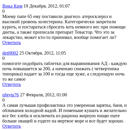
Вика Ким
19 Декабря, 2012, 01:07
0
Моему папе 65 ему поставили диагноз- атеросклероз и
высокий уровень холестерина. Категорически запретили
курить, и постараться сбросить хоть немного вес при помощи
диеты, а также прописали препарат Тевастор. Что это за
лекарство, может кто-то принимал, вообще помогает ли?
Ответить
deti9002
25 Октября, 2012, 11:05
0
помогите подобрать таблетки для выравнивания АД - каждую
ночь повышается за 200, а начинаю снижать ( четвертинка
тинорика) падает за 100 и тогда еще хуже, а следующую ночь
то же самое
Ответить
nfgytu76
27 Февраля, 2012, 01:00
0
А самая лучьшая профилактика это умеренная зарятка, баня, и
обливания холодной вадой. И поменьше кушать и желательно
все бес хлеба и исключить из рациона жирную пищю еште
больше оващей и ездите на мертвое море и все будет хорошо.
Ответить