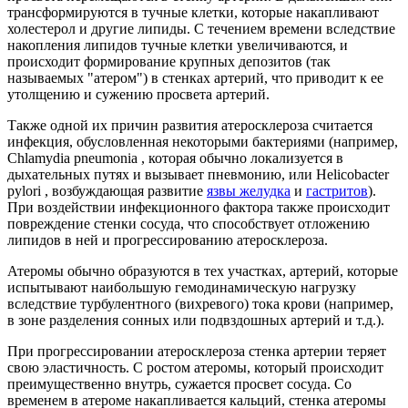
трансформируются в тучные клетки, которые накапливают
холестерол и другие липиды. С течением времени вследствие
накопления липидов тучные клетки увеличиваются, и
происходит формирование крупных депозитов (так
называемых "атером") в стенках артерий, что приводит к ее
утолщению и сужению просвета артерий.
Также одной их причин развития атеросклероза считается
инфекция, обусловленная некоторыми бактериями (например,
Chlamydia pneumonia , которая обычно локализуется в
дыхательных путях и вызывает пневмонию, или Helicobacter
pylori , возбуждающая развитие
язвы желудка
и
гастритов
).
При воздействии инфекционного фактора также происходит
повреждение стенки сосуда, что способствует отложению
липидов в ней и прогрессированию атеросклероза.
Атеромы обычно образуются в тех участках, артерий, которые
испытывают наибольшую гемодинамическую нагрузку
вследствие турбулентного (вихревого) тока крови (например,
в зоне разделения сонных или подвздошных артерий и т.д.).
При прогрессировании атеросклероза стенка артерии теряет
свою эластичность. С ростом атеромы, который происходит
преимущественно внутрь, сужается просвет сосуда. Со
временем в атероме накапливается кальций, стенка атеромы