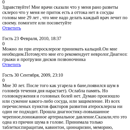
0
Здравствуйте! Мне врачи сказали что у меня рано разветы
склероз что у меня не приток есть а оттока нет в сосуды
головы мне 29 лет , что мне надо делать каждый врач лечит по
своему. помогите или посоветуйте
Ответить
Гость
23 Февраля, 2010, 18:37
0
Можно ли при атеросклерозе принимать кальций.Он мне
необходим.Потому,что мне его рекомендует невролог.Диагноз:
грыжи и протрузии дисков позвоночника
Ответить
Гость
30 Сентября, 2009, 23:10
0
Мне 30 лет. После того как угарела в бане,появился шум в
голове(в течения дня нарастает). Ослабла память. Но
головокружения и головных болей нет. Думаю произошло
или сужение какого-либо сосуда, или защимление. Из всех
перечисленых пунктов факторов развития атеросклероза ни
один не подходит. Прошла диагностику-повышанное
черепное,понижанное артериальное давление.Сказали,что это
одна из причин шума в голове. Принимала только
таблетки:пирацитам, кавинтон, циннаризин, меморию,