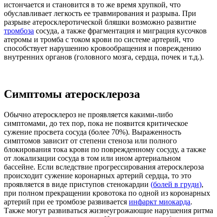
истончается и становится в то же время хрупкой, что
обуславливает легкость ее травмирования и разрыва. При
разрыве атеросклеротической бляшки возможно развитие
тромбоза
сосуда, а также фрагментация и миграция кусочков
атеромы и тромба с током крови по системе артерий, что
способствует нарушению кровообращения и повреждению
внутренних органов (головного мозга, сердца, почек и т.д.).
Симптомы атеросклероза
Обычно атеросклероз не проявляется какими-либо
симптомами, до тех пор, пока не появится критическое
сужение просвета сосуда (более 70%). Выраженность
симптомов зависит от степени стеноза или полного
блокирования тока крови по поврежденному сосуду, а также
от локализации сосуда в том или ином артериальном
бассейне. Если вследствие прогрессирования атеросклероза
происходит сужение коронарных артерий сердца, то это
проявляется в виде приступов стенокардии
(
болей в груди
)
,
при полном прекращении кровотока по одной из коронарных
артерий при ее тромбозе развивается
инфаркт миокарда
.
Также могут развиваться жизнеугрожающие нарушения ритма