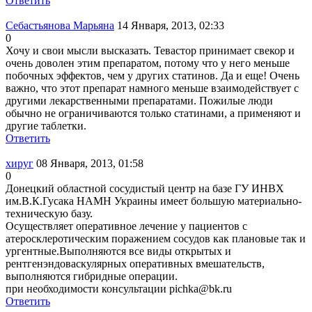
Ответить
Себастьянова Марьяна
14 Января, 2013, 02:33
0
Хочу и свои мысли высказать. Тевастор принимает свекор и
очень доволен этим препаратом, потому что у него меньше
побочных эффектов, чем у других статинов. Да и еще! Очень
важно, что этот препарат намного меньше взаимодействует с
другими лекарственными препаратами. Пожилые люди
обычно не ограничиваются только статинами, а применяют и
другие таблетки.
Ответить
хируг
08 Января, 2013, 01:58
0
Донецкий областной сосудистый центр на базе ГУ ИНВХ
им.В.К.Гусака НАМН Украины имеет большую материально-
техническую базу.
Осуществляет оперативное лечение у пациентов с
атеросклеротическим поражением сосудов как плановые так и
ургентные.Выполняются все виды открытых и
рентгенэндоваскулярных оперативных вмешательств,
выполняются гибридные операции.
при необходимости консультации pichka@bk.ru
Ответить