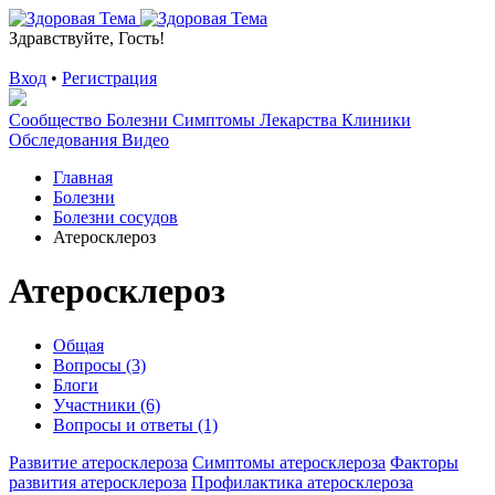
Здравствуйте, Гость!
Вход
•
Регистрация
Сообщество
Болезни
Симптомы
Лекарства
Клиники
Обследования
Видео
Главная
Болезни
Болезни сосудов
Атеросклероз
Атеросклероз
Общая
Вопросы (3)
Блоги
Участники (6)
Вопросы и ответы (1)
Развитие атеросклероза
Симптомы атеросклероза
Факторы
развития атеросклероза
Профилактика атеросклероза