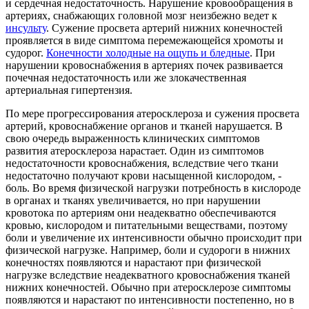
и сердечная недостаточность. Нарушение кровообращения в
артериях, снабжающих головной мозг неизбежно ведет к
инсульту
. Сужение просвета артерий нижних конечностей
проявляется в виде симптома перемежающейся хромоты и
судорог.
Конечности холодные на ощупь и бледные
. При
нарушении кровоснабжения в артериях почек развивается
почечная недостаточность или же злокачественная
артериальная гипертензия.
По мере прогрессирования атеросклероза и сужения просвета
артерий, кровоснабжение органов и тканей нарушается. В
свою очередь выраженность клинических симптомов
развития атеросклероза нарастает. Один из симптомов
недостаточности кровоснабжения, вследствие чего ткани
недостаточно получают крови насыщенной кислородом, -
боль. Во время физической нагрузки потребность в кислороде
в органах и тканях увеличивается, но при нарушении
кровотока по артериям они неадекватно обеспечиваются
кровью, кислородом и питательными веществами, поэтому
боли и увеличение их интенсивности обычно происходит при
физической нагрузке. Например, боли и судороги в нижних
конечностях появляются и нарастают при физической
нагрузке вследствие неадекватного кровоснабжения тканей
нижних конечностей. Обычно при атеросклерозе симптомы
появляются и нарастают по интенсивности постепенно, но в