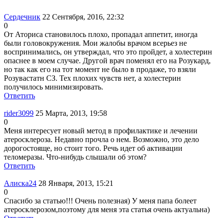
Сердечник
22 Сентября, 2016, 22:32
0
От Аториса становилось плохо, пропадал аппетит, иногда
были головокружения. Мои жалобы врачом всерьез не
воспринимались, он утверждал, что это пройдет, а холестерин
опаснее в моем случае. Другой врач поменял его на Розукард,
но так как его на тот момент не было в продаже, то взяли
Розувастатн СЗ. Тех плохих чувств нет, а холестерин
получилось минимизировать.
Ответить
rider3099
25 Марта, 2013, 19:58
0
Меня интересует новый метод в профилактике и лечении
атеросклероза. Недавно прочла о нем. Возможно, это дело
дорогостояще, но стоит того. Речь идет об активации
теломеразы. Что-нибудь слышали об этом?
Ответить
Алиска24
28 Января, 2013, 15:21
0
Спасибо за статью!!! Очень полезная) У меня папа болеет
атеросклерозом,поэтому для меня эта статья очень актуальна)