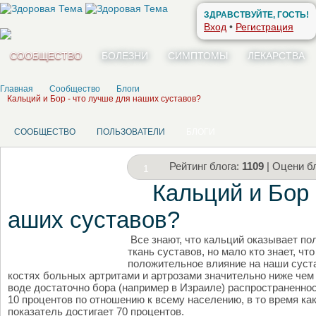
ЗДРАВСТВУЙТЕ, ГОСТЬ!
Вход
•
Регистрация
СООБЩЕСТВО
БОЛЕЗНИ
СИМПТОМЫ
ЛЕКАРСТВА
Главная
Сообщество
Блоги
Кальций и Бор - что лучше для наших суставов?
СООБЩЕСТВО
ПОЛЬЗОВАТЕЛИ
БЛОГИ
Рейтинг блога:
1109
| Оцени бл
1
Кальций и Бор 
аших суставов?
Все знают, что кальций оказывает по
НАПИШИТЕ СВОЙ БЛОГ
ткань суставов, но мало кто знает, ч
положительное влияние на наши суст
костях больных артритами и артрозами значительно ниже чем у
воде достаточно бора (например в Израиле) распространеннос
10 процентов по отношению к всему населению, в то время ка
показатель достигает 70 процентов.