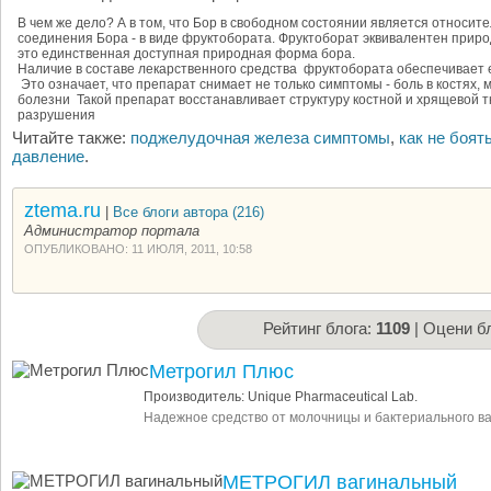
В чем же дело? А в том, что Бор в свободном состоянии является относи
соединения Бора - в виде фруктобората. Фруктоборат эквивалентен при
это единственная доступная природная форма бора.
Наличие в составе лекарственного средства фруктобората обеспечивает 
Это означает, что препарат снимает не только симптомы - боль в костях, 
болезни Такой препарат восстанавливает структуру костной и хрящевой 
разрушения
Читайте также:
поджелудочная железа симптомы
,
как не боят
давление
.
ztema.ru
|
Все блоги автора (216)
Администратор портала
ОПУБЛИКОВАНО: 11 ИЮЛЯ, 2011, 10:58
Рейтинг блога:
1109
| Оцени бл
Метрогил Плюс
Производитель: Unique Pharmaceutical Lab.
Надежное средство от молочницы и бактериального в
МЕТРОГИЛ вагинальный