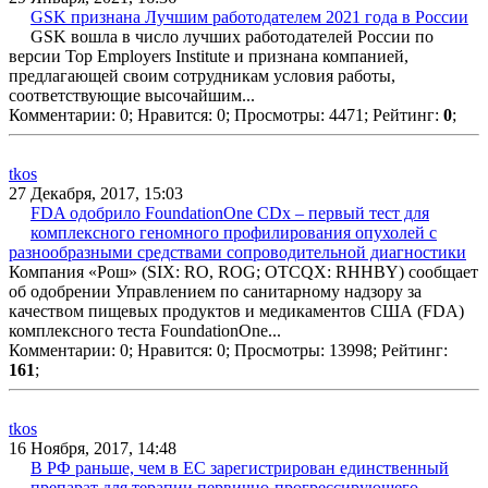
GSK признана Лучшим работодателем 2021 года в России
GSK вошла в число лучших работодателей России по
версии Top Employers Institute и признана компанией,
предлагающей своим сотрудникам условия работы,
соответствующие высочайшим...
Комментарии: 0;
Нравится: 0;
Просмотры: 4471;
Рейтинг:
0
;
tkos
27 Декабря, 2017, 15:03
FDA одобрило FoundationOne CDx – первый тест для
комплексного геномного профилирования опухолей с
разнообразными средствами сопроводительной диагностики
Компания «Рош» (SIX: RO, ROG; OTCQX: RHHBY) сообщает
об одобрении Управлением по санитарному надзору за
качеством пищевых продуктов и медикаментов США (FDA)
комплексного теста FoundationOne...
Комментарии: 0;
Нравится: 0;
Просмотры: 13998;
Рейтинг:
161
;
tkos
16 Ноября, 2017, 14:48
В РФ раньше, чем в ЕС зарегистрирован единственный
препарат для терапии первично-прогрессирующего