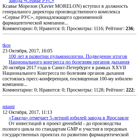
завода «Сервье РУС»
Ксавье Морелон (Xavier MORELON) вступил в должность
генерального директора производственного комплекса
«Сервье РУС», принадлежащего одноименной
фармацевтической компании...
Комментарии: 0;
Нравится: 0;
Просмотры: 1116;
Рейтинг:
236
;
tkos
23 Октября, 2017, 16:05
100 лет в развитии пульмонологии. Подведение итогов
Национального конгресса по болезням органов дыхания
20 октября 2017 года в Санкт-Петербурге в рамках XXVII
Национального Конгресса по болезням органов дыхания
состоялась пресс-конференция, посвященная 100-му юбилею
компании...
Комментарии: 0;
Нравится: 0;
Просмотры: 1128;
Рейтинг:
222
;
miami
12 Октября, 2017, 11:13
«Такеда» отмечает 5-летний юбилей завода в Ярославле
От инвестиций в проект greenfield - до производства
полного цикла по стандартам GMP и участия в передовых
государственных проектах по развитию фармацевтической