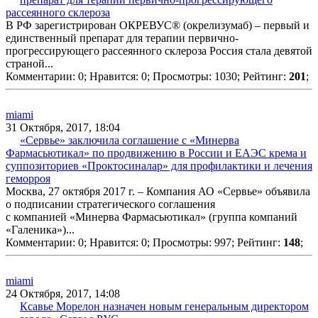
рассеянного склероза
В РФ зарегистрирован ОКРЕВУС® (окрелизумаб) – первый и
единственный препарат для терапии первично-
прогрессирующего рассеянного склероза Россия стала девятой
страной...
Комментарии: 0;
Нравится: 0;
Просмотры: 1030;
Рейтинг:
201
;
miami
31 Октября, 2017, 18:04
«Сервье» заключила соглашение с «Минерва
Фармасьютикал» по продвижению в России и ЕАЭС крема и
суппозиториев «Проктосиналар» для профилактики и лечения
геморроя
Москва, 27 октября 2017 г. – Компания АО «Сервье» объявила
о подписании стратегического соглашения
с компанией «Минерва Фармасьютикал» (группа компаний
«Галеника»)...
Комментарии: 0;
Нравится: 0;
Просмотры: 997;
Рейтинг:
148
;
miami
24 Октября, 2017, 14:08
Ксавье Морелон назначен новым генеральным директором