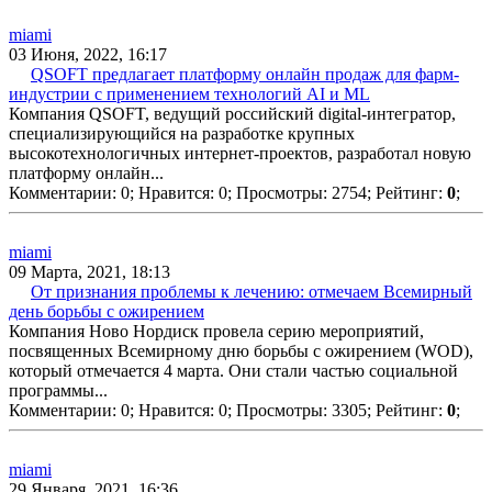
miami
03 Июня, 2022, 16:17
QSOFT предлагает платформу онлайн продаж для фарм-
индустрии c применением технологий AI и ML
Компания QSOFT, ведущий российский digital-интегратор,
специализирующийся на разработке крупных
высокотехнологичных интернет-проектов, разработал новую
платформу онлайн...
Комментарии: 0;
Нравится: 0;
Просмотры: 2754;
Рейтинг:
0
;
miami
09 Марта, 2021, 18:13
От признания проблемы к лечению: отмечаем Всемирный
день борьбы с ожирением
Компания Ново Нордиск провела серию мероприятий,
посвященных Всемирному дню борьбы с ожирением (WOD),
который отмечается 4 марта. Они стали частью социальной
программы...
Комментарии: 0;
Нравится: 0;
Просмотры: 3305;
Рейтинг:
0
;
miami
29 Января, 2021, 16:36