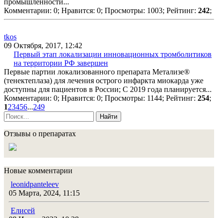
промышленности...
Комментарии: 0;
Нравится: 0;
Просмотры: 1003;
Рейтинг:
242
;
tkos
09 Октября, 2017, 12:42
Первый этап локализации инновационных тромболитиков
на территории РФ завершен
Первые партии локализованного препарата Метализе®
(тенектеплаза) для лечения острого инфаркта миокарда уже
доступны для пациентов в России; С 2019 года планируется...
Комментарии: 0;
Нравится: 0;
Просмотры: 1144;
Рейтинг:
254
;
1
2
3
4
5
6
...
249
Найти
Отзывы о препаратах
Новые комментарии
leonidpanteleev
05 Марта, 2024, 11:15
Елисей