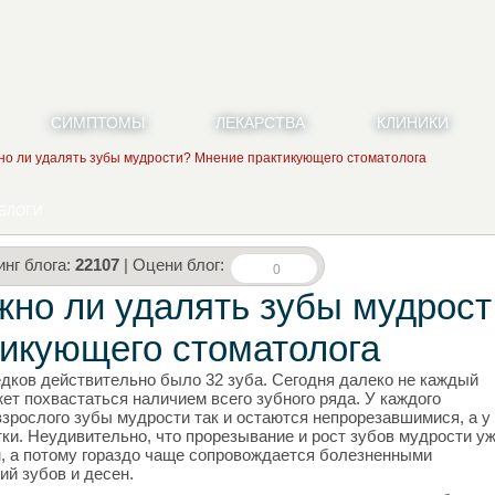
СИМПТОМЫ
ЛЕКАРСТВА
КЛИНИКИ
но ли удалять зубы мудрости? Мнение практикующего стоматолога
БЛОГИ
инг блога:
22107
| Оцени блог:
0
жно ли удалять зубы мудрост
тикующего стоматолога
дков действительно было 32 зуба. Сегодня далеко не каждый
ет похвастаться наличием всего зубного ряда. У каждого
взрослого зубы мудрости так и остаются непрорезавшимися, а у
ки. Неудивительно, что прорезывание и рост зубов мудрости у
, а потому гораздо чаще сопровождается болезненными
й зубов и десен.