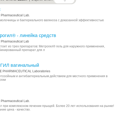
0
с
Pharmaceutical Lab.
молочницы и бактериального вагиноза с доказанной эффективностью
рогил® - линейка средств
 Pharmaceutical Lab
тоит из трех препаратов: Метрогил® гель для наружного применения,
бинированный препарат для л
ГИЛ вагинальный
E PHARMACEUTICAL Laboratories
отозойным и антибактериальным действием для местного применения в
огии
Pharmaceutical Lab.
 при комплексном лечении прыщей. Более 20 лет использования на рынке!
ние цена - качество.