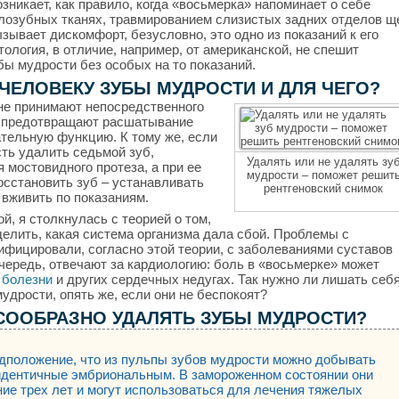
озникает, как правило, когда «восьмерка» напоминает о себе
лозубных тканях, травмированием слизистых задних отделов щ
зывает дискомфорт, безусловно, это одно из показаний к его
ология, в отличие, например, от американской, не спешит
бы мудрости без особых на то показаний.
ЧЕЛОВЕКУ ЗУБЫ МУДРОСТИ И ДЛЯ ЧЕГО?
 не принимают непосредственного
и предотвращают расшатывание
тельную функцию. К тому же, если
ть удалить седьмой зуб,
Удалять или не удалять зу
 мостовидного протеза, а при ее
мудрости – поможет решит
осстановить зуб – устанавливать
рентгеновский снимок
 вживить по показаниям.
й, я столкнулась с теорией о том,
делить, какая система организма дала сбой. Проблемы с
ифицировали, согласно этой теории, с заболеваниями суставов
 очередь, отвечают за кардиологию: боль в «восьмерке» может
 болезни
и других сердечных недугах. Так нужно ли лишать себ
удрости, опять же, если они не беспокоят?
ЕСООБРАЗНО УДАЛЯТЬ ЗУБЫ МУДРОСТИ?
дположение, что из пульпы зубов мудрости можно добывать
 идентичные эмбриональным. В замороженном состоянии они
ние трех лет и могут использоваться для лечения тяжелых