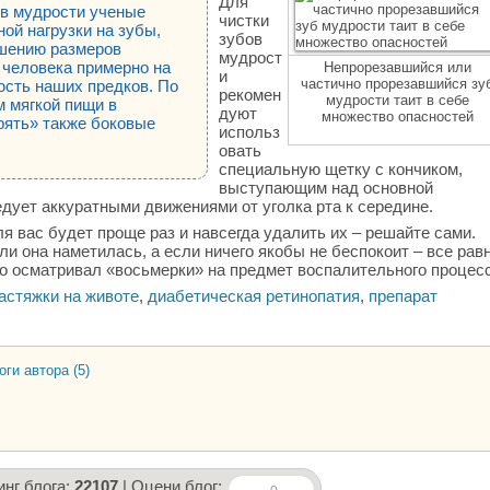
Для
ов мудрости ученые
чистки
ой нагрузки на зубы,
зубов
ьшению размеров
мудрост
 человека примерно на
Непрорезавшийся или
и
частично прорезавшийся зу
юсть наших предков. По
рекомен
мудрости таит в себе
м мягкой пищи в
дуют
множество опасностей
рять» также боковые
использ
овать
специальную щетку с кончиком,
выступающим над основной
дует аккуратными движениями от уголка рта к середине.
 вас будет проще раз и навсегда удалить их – решайте сами.
ли она наметилась, а если ничего якобы не беспокоит – все рав
но осматривал «восьмерки» на предмет воспалительного процесс
астяжки на животе
,
диабетическая ретинопатия
,
препарат
оги автора (5)
инг блога:
22107
| Оцени блог: