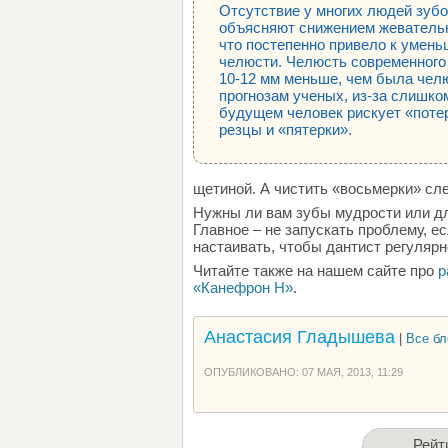
Отсутствие у многих людей зуб
объясняют снижением жевательн
что постепенно привело к умен
челюсти. Челюсть современного
10-12 мм меньше, чем была чел
прогнозам ученых, из-за слишко
будущем человек рискует «поте
резцы и «пятерки».
щетиной. А чистить «восьмерки» сле
Нужны ли вам зубы мудрости или для
Главное – не запускать проблему, ес
настаивать, чтобы дантист регуляр
Читайте также на нашем сайте про
р
«Канефрон H»
.
Анастасия Гладышева
|
Все бл
ОПУБЛИКОВАНО: 07 МАЯ, 2013, 11:29
Рейт