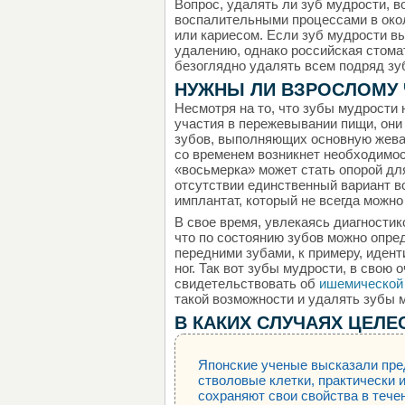
Вопрос, удалять ли зуб мудрости, в
воспалительными процессами в око
или кариесом. Если зуб мудрости вы
удалению, однако российская стомат
безоглядно удалять всем подряд зу
НУЖНЫ ЛИ ВЗРОСЛОМУ 
Несмотря на то, что зубы мудрости
участия в пережевывании пищи, он
зубов, выполняющих основную жева
со временем возникнет необходимос
«восьмерка» может стать опорой для
отсутствии единственный вариант в
имплантат, который не всегда можно
В свое время, увлекаясь диагностико
что по состоянию зубов можно опре
передними зубами, к примеру, идент
ног. Так вот зубы мудрости, в свою
свидетельствовать об
ишемической
такой возможности и удалять зубы м
В КАКИХ СЛУЧАЯХ ЦЕЛ
Японские ученые высказали пре
стволовые клетки, практически
сохраняют свои свойства в тече