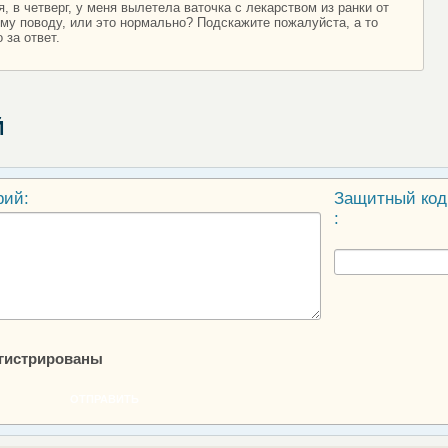
 в четверг, у меня вылетела ваточка с лекарством из ранки от
тому поводу, или это нормально? Подскажите пожалуйста, а то
 за ответ.
Й
рий:
Защитный код
:
егистрированы
ОТПРАВИТЬ