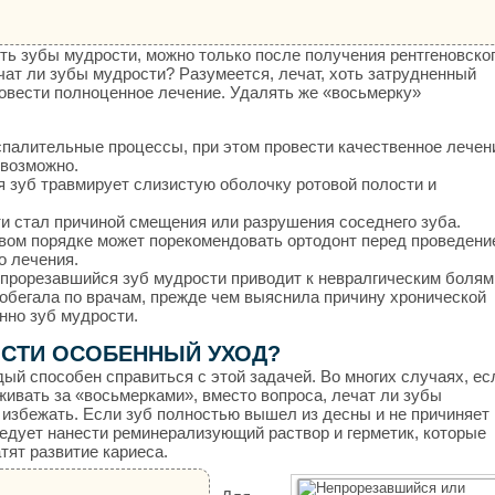
ть зубы мудрости, можно только после получения рентгеновско
чат ли зубы мудрости? Разумеется, лечат, хоть затрудненный
ровести полноценное лечение. Удалять же «восьмерку»
спалительные процессы, при этом провести качественное лечен
евозможно.
я зуб травмирует слизистую оболочку ротовой полости и
и стал причиной смещения или разрушения соседнего зуба.
овом порядке может порекомендовать ортодонт перед проведени
о лечения.
прорезавшийся зуб мудрости приводит к невралгическим болям
обегала по врачам, прежде чем выяснила причину хронической
енно зуб мудрости.
ОСТИ ОСОБЕННЫЙ УХОД?
дый способен справиться с этой задачей. Во многих случаях, ес
живать за «восьмерками», вместо вопроса, лечат ли зубы
избежать. Если зуб полностью вышел из десны и не причиняет
ледует нанести реминерализующий раствор и герметик, которые
тят развитие кариеса.