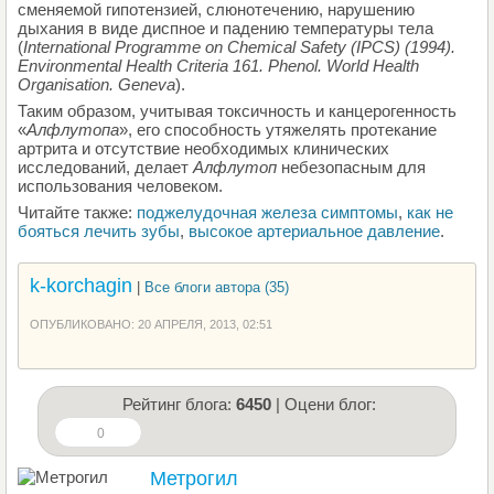
сменяемой гипотензией, слюнотечению, нарушению
дыхания в виде диспное и падению температуры тела
(
International Programme on Chemical Safety (IPCS) (1994).
Environmental Health
Criteria
161.
Phenol
.
World
Health
Organisation
. Geneva
).
Таким образом, учитывая токсичность и канцерогенность
«
Алфлутопа
», его способность утяжелять протекание
артрита и отсутствие необходимых клинических
исследований, делает
Алфлутоп
небезопасным для
использования человеком.
Читайте также:
поджелудочная железа симптомы
,
как не
бояться лечить зубы
,
высокое артериальное давление
.
k-korchagin
|
Все блоги автора (35)
ОПУБЛИКОВАНО: 20 АПРЕЛЯ, 2013, 02:51
Рейтинг блога:
6450
| Оцени блог:
0
Метрогил