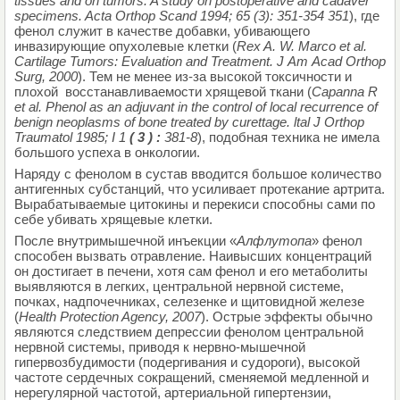
tissues and on tumors. A study on postoperative and cadaver
specimens. Acta Orthop Scand 1994; 65 (3): 351-354 351
), где
фенол служит в качестве добавки, убивающего
инвазирующие опухолевые клетки (
Rex A. W. Marco et al.
Cartilage Tumors: Evaluation and Treatment. J
Am
Acad
Orthop
Surg
, 2000
). Тем не менее из-за высокой токсичности и
плохой восстанавливаемости хрящевой ткани (
Capanna
R
et
al
.
Phenol as an adjuvant in the control of local recurrence of
benign neoplasms of bone treated by curettage. ltal J Orthop
Traumatol 1985; I 1
( 3 ) :
381-8
), подобная техника не имела
большого успеха в онкологии.
Наряду с фенолом в сустав вводится большое количество
антигенных субстанций, что усиливает протекание артрита.
Вырабатываемые цитокины и перекиси способны сами по
себе убивать хрящевые клетки.
После внутримышечной инъекции «
Алфлутопа
» фенол
способен вызвать отравление. Наивысших концентраций
он достигает в печени, хотя сам фенол и его метаболиты
выявляются в легких, центральной нервной системе,
почках, надпочечниках, селезенке и щитовидной железе
(
Health Protection Agency, 2007
). Острые эффекты обычно
являются следствием депрессии фенолом центральной
нервной системы, приводя к нервно-мышечной
гипервозбудимости (подергивания и судороги), высокой
частоте сердечных сокращений, сменяемой медленной и
нерегулярной частотой, артериальной гипертензии,