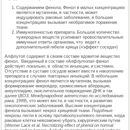
Содержанием фенола. Фенол в малых концентрациях
является мутагеном, в частности, может
индуцировать раковые заболевания, в больших
концентрациях вызывает необратимое поражение
ткани.
Иммуногенностью препарата. Большое количество
чужеродных веществ усиливает провоспалительные
иммунные ответы организма, что ведет к
дополнительной гибели хряща («эффект соседа»)
Алфлутоп содержит в своем составе ядовитое вещество
фенол. Введенный в составе «
Алфлутопа
» фенол
действует локально, в области инъекции, и системно.
Отсутствие в суставе сосудов может ввести к накоплению
препарата в случаях повторных инъекций. В небольших
концентрациях фенол является мутагеном, вызывая
формирование микроядер, хромосомные аберрации,
анеуплоидию, окислительное повреждение ДНК и так
далее (
ВОЗ, Международное агентство по исследованию
рака, 1999
), что может вести, в частности, к развитию
онкологических заболеваний. Высокие концентрации
фенола вызывают некроз хрящевой ткани. Подобные
некрозы легли в основу противоопухолевого лечения, когда
раковые клетки невозможно убрать хирургическим путем
(
Werner
Lack
et
al
.
Necrotizing effect of phenol on normal