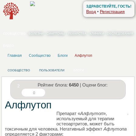
ЗДРАВСТВУЙТЕ, ГОСТЬ!
Вход
•
Регистрация
СООБЩЕСТВО
БОЛЕЗНИ
СИМПТОМЫ
ЛЕКАРСТВА
КЛИНИКИ
ОБСЛЕДОВАНИЯ
ВИДЕО
Главная
Сообщество
Блоги
Алфлутоп
СООБЩЕСТВО
ПОЛЬЗОВАТЕЛИ
БЛОГИ
Рейтинг блога:
6450
| Оцени блог:
2
0
Алфлутоп
Препарат «
Алфлутоп
»,
НАПИШИТЕ СВОЙ БЛОГ
используемый для терапии
остеоартритов, может быть
токсичным для человека. Негативный эффект
Афлутопа
определяется 2 факторами: