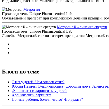
Надежное средство от молочницы и бактериального вагиноза 
Метрогил
Производитель: Unique Pharmaceutical Lab.
Обязательный препарат при комплексном лечении прыщей. Боле
Метрогил® - линейка средств
Производитель: Unique Pharmaceutical Lab
Линейка Метрогил® состоит из трех препаратов: Метрогил® г
Блоги по теме
Отит у детей. Чем опасен отит?
Юсова Наталья Владимировна - хороший лор в Зеленогра
Фарингиты и ларингиты у детей
Хронический ларингит
Почему ребенок болеет часто? Что делать?