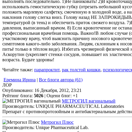
выполнять последовательно. 1)Не паниковать! 2)В кровоточащ
использовать гемостатическую губку (отрезать небольшой кусоч
положить марлевую салфетку, смоченную в холодной воде, а на
наклонив голову слегка вниз. Голову назад НЕ ЗАПРОКИДЫВАТ
температурой (в тень) и обеспечить приток свежего воздуха. 
давления, выписанный врачом. 8) Если кровотечение не остана
профессиональная врачебная помощь. Важно!В любом случае (о
участковому врачу, чтоб выяснить причину носового кровотечен
симптомов какого-либо заболевания. Людям, склонным к носовым
питьё только в тёплом виде). Избегать чрезмерной физическо
Аскорутин (укрепляет стенки сосудов, повышает их эластичнос
возраста. Будьте здоровы!
Читайте также:
парапроктит
,
рак толстой кишки
,
психологичес
Еремина Ирина
|
Все блоги автора (61)
ЛОР
Опубликовано: 16 Декабря, 2012, 23:21
Рейтинг блога:
5026
| Оцени блог:
+1
МЕТРОГИЛ вагинальный
Производитель: UNIQUE PHARMACEUTICAL Laboratories
Препарат с противопротозойным и антибактериальным действи
Метрогил Плюс
Производитель: Unique Pharmaceutical Lab.