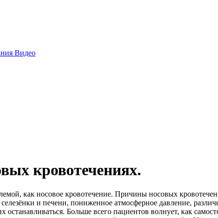
ания
Видео
вых кровотечениях.
блемой, как носовое кровотечение. Причины носовых кровотече
и селезёнки и печени, пониженное атмосферное давление, разли
 них останавливаться. Больше всего пациентов волнует, как само