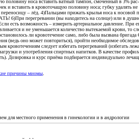
ую половину носа вставить ватный тампон, смоченный в 3% рас-
ек и вставить в кровоточащую половину носа; губку удалять не 
 переносицу – лёд. 4)Пальцами прижать крылья носа к носовой 
Ь! 6)При перегревании (вы находитесь на солнце) или в душн
7)Если есть возможность – измерить артериальное давление. При
вливается и не уменьшается количество вытекаемой крови, то сл
становилось ли кровотечение само, либо была вызвана бригада
ия (ведь оно может повториться), пройти необходимое обследова
 кровотечениям следует избегать перегреваний (избегать лежани
й нагрузки и употребления спиртных напитков. В качестве проф
ть). Дозировка и курс приёма подбирается индивидуально лечащ
кие причины миомы
.
ем для местного применения в гинекологии и в андрологии