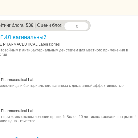
йтинг блога:
536
| Оцени блог:
0
ГИЛ вагинальный
E PHARMACEUTICAL Laboratories
отозойным и антибактериальным действием для местного применения в
огии
с
Pharmaceutical Lab.
молочницы и бактериального вагиноза с доказанной эффективностью
Pharmaceutical Lab.
 при комплексном лечении прыщей. Более 20 лет использования на рынке!
ние цена - качество.