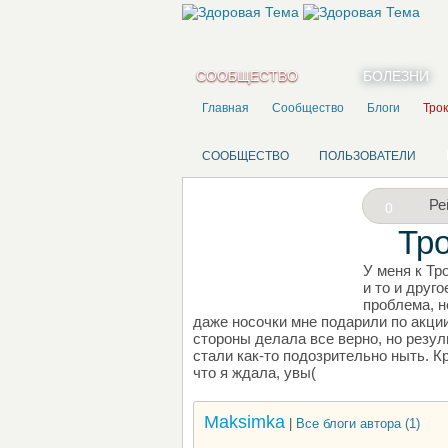
СООБЩЕСТВО
БОЛЕЗНИ
Главная
Сообщество
Блоги
Тро
СООБЩЕСТВО
ПОЛЬЗОВАТЕЛИ
Ре
0
Тр
У меня к Тр
НАПИШИТЕ СВОЙ БЛОГ
и то и друг
проблема, н
даже носочки мне подарили по акции
стороны делала все верно, но резул
стали как-то подозрительно ныть. Кр
что я ждала, увы(
Maksimka
|
Все блоги автора (1)