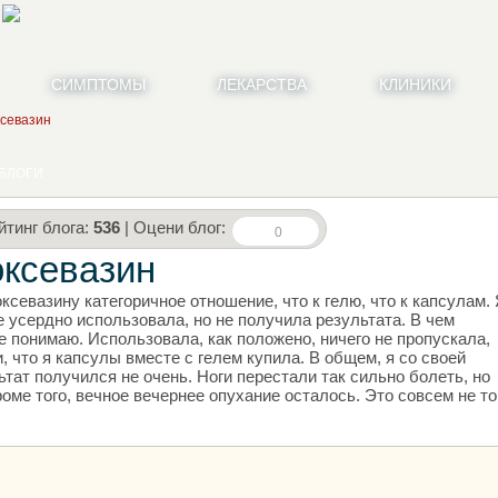
СИМПТОМЫ
ЛЕКАРСТВА
КЛИНИКИ
ксевазин
БЛОГИ
йтинг блога:
536
| Оцени блог:
0
оксевазин
оксевазину категоричное отношение, что к гелю, что к капсулам.
ое усердно использовала, но не получила результата. В чем
е понимаю. Использовала, как положено, ничего не пропускала,
, что я капсулы вместе с гелем купила. В общем, я со своей
ьтат получился не очень. Ноги перестали так сильно болеть, но
оме того, вечное вечернее опухание осталось. Это совсем не то