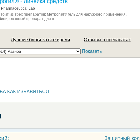
рогил® - линейка средств
 Pharmaceutical Lab
тоит из трех препаратов: Метрогил® гель для наружного применения,
бинированный препарат для л
Лучшие блоги за все время
Отзывы о препаратах
Показать
БА КАК ИЗБАВИТЬСЯ
Й
рий:
Защитный код