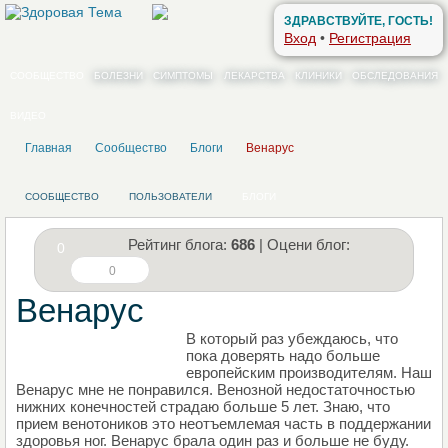
ЗДРАВСТВУЙТЕ, ГОСТЬ!
Вход
•
Регистрация
СООБЩЕСТВО
БОЛЕЗНИ
СИМПТОМЫ
ЛЕКАРСТВА
КЛИНИКИ
ОБСЛЕДОВАНИЯ
ВИДЕО
Главная
Сообщество
Блоги
Венарус
СООБЩЕСТВО
ПОЛЬЗОВАТЕЛИ
БЛОГИ
Рейтинг блога:
686
| Оцени блог:
0
0
Венарус
В который раз убеждаюсь, что
НАПИШИТЕ СВОЙ БЛОГ
пока доверять надо больше
европейским производителям. Наш
Венарус мне не понравился. Венозной недостаточностью
нижних конечностей страдаю больше 5 лет. Знаю, что
прием венотоников это неотъемлемая часть в поддержании
здоровья ног. Венарус брала один раз и больше не буду.