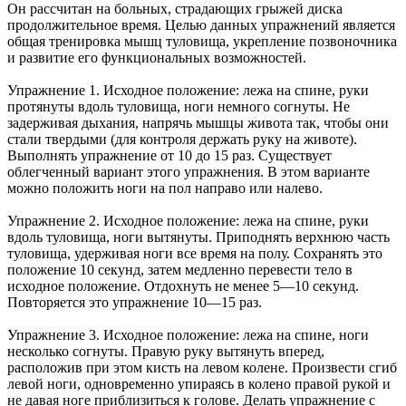
Он рассчитан на больных, страдающих грыжей диска
продолжительное время. Целью данных упражнений является
общая тренировка мышц туловища, укрепление позвоночника
и развитие его функциональных возможностей.
Упражнение 1. Исходное положение: лежа на спине, руки
протянуты вдоль туловища, ноги немного согнуты. Не
задерживая дыхания, напрячь мышцы живота так, чтобы они
стали твердыми (для контроля держать руку на животе).
Выполнять упражнение от 10 до 15 раз. Существует
облегченный вариант этого упражнения. В этом варианте
можно положить ноги на пол направо или налево.
Упражнение 2. Исходное положение: лежа на спине, руки
вдоль туловища, ноги вытянуты. Приподнять верхнюю часть
туловища, удерживая ноги все время на полу. Сохранять это
положение 10 секунд, затем медленно перевести тело в
исходное положение. Отдохнуть не менее 5—10 секунд.
Повторяется это упражнение 10—15 раз.
Упражнение 3. Исходное положение: лежа на спине, ноги
несколько согнуты. Правую руку вытянуть вперед,
расположив при этом кисть на левом колене. Произвести сгиб
левой ноги, одновременно упираясь в колено правой рукой и
не давая ноге приблизиться к голове. Делать упражнение с