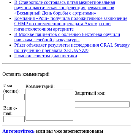
В Ставрополе состоялась пятая межрегиональная
научно-практическая конференция ревматологов
«Всемирный День борьбы с артритами»
Компания «Рош» получила положительное заключение
CHMP по применению препарата Актемра при
гигантоклеточном артериите
В Москве пациентов с болезнью Бехтерева обучили
навыкам лечебной физкультуры
Pfizer объявляет результаты исследования ORAL Strategy
по изучению препарата XELJANZ®
Помогие советом диагностики
Оставить комментарий
Имя
Комментарий:
(логин):
Защитный код
:
Ваш e-
mail:
Авторизуйтесь
если вы уже зарегистрированы