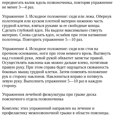
передвигать валик вдоль позвоночника, повторяя упражнение
не менее 3—4 раз.
Упражнение 3. Исходное положение: сидя или лежа. Обернув
полотенцем или куском плотной материи нижнюю часть
грудной клетки, взяться руками за ее свободные концы.
Сделать глубокий вдох. На выдохе максимально стянуть
материю. Снова сделать вдох, ослабив при этом натяжение
полотенца. Повторить упражнение 5—10 раз.
Упражнение 4. Исходное положение: сидя или стоя на
прочном основании, ноги при этом немного врозь. Вытянуть
над головой руки, левой рукой обхватит запястье правой.
Осуществлять наклоны как можно дальше влево, потягивая
правую руку. При этом справа будет ощущаться скованность
боковых мышц грудной клетки. Затем поменять положение
рук и сторону наклонов. Наклониться вправо и потянуть
левую руку. Выполнить упражнение 5—10 раз в каждую
сторону.
Упражнения лечебной физкультуры при грыже диска
поясничного отдела позвоночника
Комплекс этих упражнений направлен на лечение и
профилактику межпозвоночной грыжи в области поясницы.