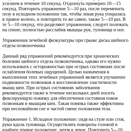
усилием в течение 10 секунд. Отдохнуть примерно 10—15
секунд. Повторить упражнение 5—10 раз, после переменить
позу в исходном положении так, чтобы левая рука упиралась
в правое колено, и повторить то же самое, также 5—10 раз. В
те 5—10 секунд, что разделяют упражнения, следует полежать
на спине, полностью расслабив мышцы рук, туловища и ног.
Упражнения лечебной физкультуры при грыже диска шейного
отдела позвоночника
Данный ряд упражнений рекомендуется при хронических
болезнях шейного отдела позвоночника, однако его нужно
использовать с осторожностью при острых состояниях после
ослабления болевых ощущений. Целью назначения и
выполнения этих лечебных упражнений является улучшение
подвижности позвонков и восстановление эластичности
мышц шеи. При острых состояниях заболевания
рекомендуется также в течение нескольких дней носить
фиксирующую повязку для обеспечения состояния покоя
позвонкам и мышцам шеи. Такая повязка также эффективна
при неспокойном сне и частой смене положения тела.
Упражнение 1. Исходное положение: сидя на стуле или стоя,
руки вдоль туловища. Осуществлять повороты головой в
крайнее правое положение, затем в левое. Повторить 5—10