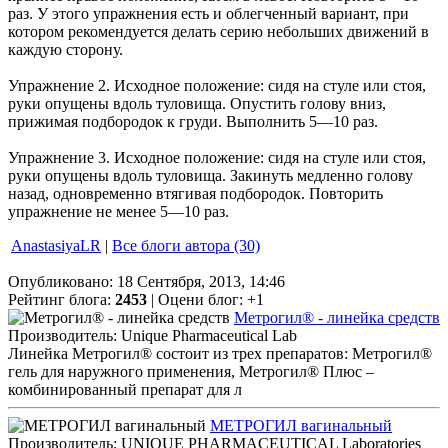
раз. У этого упражнения есть и облегченный вариант, при
котором рекомендуется делать серию небольших движений в
каждую сторону.
Упражнение 2. Исходное положение: сидя на стуле или стоя,
руки опущены вдоль туловища. Опустить голову вниз,
прижимая подбородок к груди. Выполнить 5—10 раз.
Упражнение 3. Исходное положение: сидя на стуле или стоя,
руки опущены вдоль туловища. Закинуть медленно голову
назад, одновременно втягивая подбородок. Повторить
упражнение не менее 5—10 раз.
AnastasiyaLR
|
Все блоги автора (30)
Опубликовано: 18 Сентября, 2013, 14:46
Рейтинг блога:
2453
| Оцени блог:
+1
Метрогил® - линейка средств
Производитель: Unique Pharmaceutical Lab
Линейка Метрогил® состоит из трех препаратов: Метрогил®
гель для наружного применения, Метрогил® Плюс –
комбинированный препарат для л
МЕТРОГИЛ вагинальный
Производитель: UNIQUE PHARMACEUTICAL Laboratories