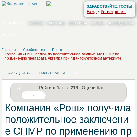
ЗДРАВСТВУЙТЕ, ГОСТЬ!
Вход
•
Регистрация
СООБЩЕСТВО
БОЛЕЗНИ
СИМПТОМЫ
ЛЕКАРСТВА
КЛИНИКИ
ОБСЛЕДОВАНИЯ
ВИДЕО
Главная
Сообщество
Блоги
Компания «Рош» получила положительное заключение CHMP по
применению препарата Актемра при гигантоклеточном артериите
СООБЩЕСТВО
ПОЛЬЗОВАТЕЛИ
БЛОГИ
Рейтинг блога:
218
| Оцени блог:
0
0
Компания «Рош» получила
положительное заключени
е CHMP по применению пр