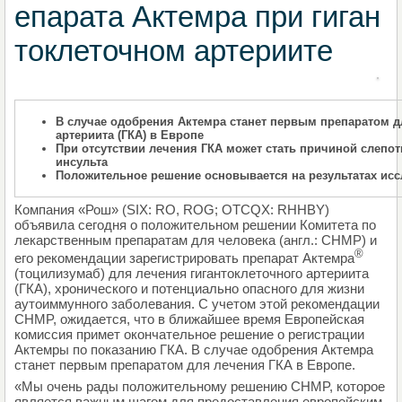
епарата Актемра при гиган
токлеточном артериите
НАПИШИТЕ СВОЙ БЛОГ
В случае одобрения Актемра станет первым препаратом д
артериита (ГКА) в Европе
При отсутствии лечения ГКА может стать причиной слепо
инсульта
Положительное решение основывается на результатах ис
Компания «Рош» (SIX: RO, ROG; OTCQX: RHHBY)
объявила сегодня о положительном решении Комитета по
лекарственным препаратам для человека (англ.: CHMP) и
®
его рекомендации зарегистрировать препарат Актемра
(тоцилизумаб) для лечения гигантоклеточного артериита
(ГКА), хронического и потенциально опасного для жизни
аутоиммунного заболевания. С учетом этой рекомендации
CHMP, ожидается, что в ближайшее время Европейская
комиссия примет окончательное решение о регистрации
Актемры по показанию ГКА. В случае одобрения Актемра
станет первым препаратом для лечения ГКА в Европе.
«Мы очень рады положительному решению CHMP, которое
является важным шагом для предоставления европейским