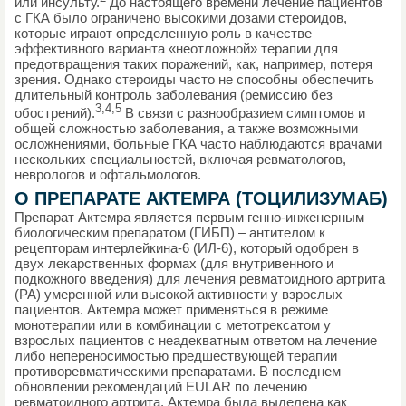
или инсульту.
До настоящего времени лечение пациентов
с ГКА было ограничено высокими дозами стероидов,
которые играют определенную роль в качестве
эффективного варианта «неотложной» терапии для
предотвращения таких поражений, как, например, потеря
зрения. Однако стероиды часто не способны обеспечить
длительный контроль заболевания (ремиссию без
3,4,5
обострений).
В связи с разнообразием симптомов и
общей сложностью заболевания, а также возможными
осложнениями, больные ГКА часто наблюдаются врачами
нескольких специальностей, включая ревматологов,
неврологов и офтальмологов.
О ПРЕПАРАТЕ АКТЕМРА (ТОЦИЛИЗУМАБ)
Препарат Актемра является первым генно-инженерным
биологическим препаратом (ГИБП) – антителом к
рецепторам интерлейкина-6 (ИЛ-6), который одобрен в
двух лекарственных формах (для внутривенного и
подкожного введения) для лечения ревматоидного артрита
(РА) умеренной или высокой активности у взрослых
пациентов. Актемра может применяться в режиме
монотерапии или в комбинации с метотрексатом у
взрослых пациентов с неадекватным ответом на лечение
либо непереносимостью предшествующей терапии
противоревматическими препаратами. В последнем
обновлении рекомендаций EULAR по лечению
ревматоидного артрита, Актемра была выделена как