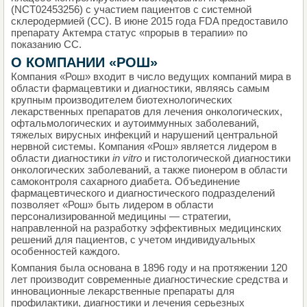
(NCT02453256) с участием пациентов с системной
склеродермией (СС). В июне 2015 года FDA предоставило
препарату Актемра статус «прорыв в терапии» по
показанию СС.
О КОМПАНИИ «РОШ»
Компания «Рош» входит в число ведущих компаний мира в
области фармацевтики и диагностики, являясь самым
крупным производителем биотехнологических
лекарственных препаратов для лечения онкологических,
офтальмологических и аутоиммунных заболеваний,
тяжелых вирусных инфекций и нарушений центральной
нервной системы. Компания «Рош» является лидером в
области диагностики
in
vitro
и гистологической диагностики
онкологических заболеваний, а также пионером в области
самоконтроля сахарного диабета. Объединение
фармацевтического и диагностического подразделений
позволяет «Рош» быть лидером в области
персонализированной медицины — стратегии,
направленной на разработку эффективных медицинских
решений для пациентов, с учетом индивидуальных
особенностей каждого.
Компания была основана в 1896 году и на протяжении 120
лет производит современные диагностические средства и
инновационные лекарственные препараты для
профилактики, диагностики и лечения серьезных