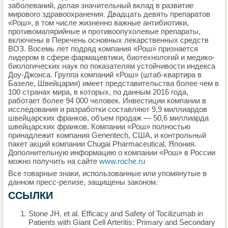
заболеваний, делая значительный вклад в развитие
мирового здравоохранения. Двадцать девять препаратов
«Рош», в том числе жизненно важные антибиотики,
противомалярийные и противоопухолевые препараты,
включены в Перечень основных лекарственных средств
ВОЗ. Восемь лет подряд компания «Рош» признается
лидером в сфере фармацевтики, биотехнологий и медико-
биологических наук по показателям устойчивости индекса
Доу-Джонса. Группа компаний «Рош» (штаб-квартира в
Базеле, Швейцария) имеет представительства более чем в
100 странах мира, в которых, по данным 2016 года,
работает более 94 000 человек. Инвестиции компании в
исследования и разработки составляют 9,9 миллиардов
швейцарских франков, объем продаж — 50,6 миллиарда
швейцарских франков. Компании «Рош» полностью
принадлежит компания Genentech, США, и контрольный
пакет акций компании Chugai Pharmaceutical, Япония.
Дополнительную информацию о компании «Рош» в России
можно получить на сайте
www.roche.ru
Все товарные знаки, использованные или упомянутые в
данном пресс-релизе, защищены законом.
ССЫЛКИ
Stone JH, et al. Efficacy and Safety of Tocilizumab in
Patients with Giant Cell Arteritis: Primary and Secondary