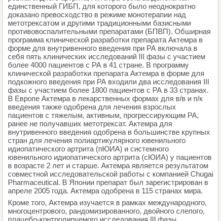
единственный ГИБП, для которого было неоднократно
доказано превосходство в режиме монотерапии над
метотрексатом и другими традиционными базисными
противовоспалительными препаратами (БПВП). Обширная
программа клинической разработки препарата Актемра в
форме для внутривенного введения при РА включала в
себя пять клинических исследований III фазы с участием
более 4000 пациентов с РА в 41 стране. В программу
клинической разработки препарата Актемра в форме для
подкожного введения при РА входили два исследования III
фазы с участием более 1800 пациентов с РА в 33 странах.
В Европе Актемра в лекарственных формах для в/в и п/к
введения также одобрена для лечения взрослых
пациентов с тяжелым, активным, прогрессирующим РА,
ранее не получавших метотрексат. Актемра для
внутривенного введения одобрена в большинстве крупных
стран для лечения полиартикулярного ювенильного
идиопатического артрита (пЮИА) и системного
ювенильного идиопатического артрита (сЮИА) у пациентов
в возрасте 2 лет и старше. Актемра является результатом
совместной исследовательской работы с компанией Chugai
Pharmaceutical. В Японии препарат был зарегистрирован в
апреле 2005 года. Актемра одобрена в 115 странах мира.
Кроме того, Актемра изучается в рамках международного,
многоцентрового, рандомизированного, двойного слепого,
плацебо-контролируемого исследования III фазы