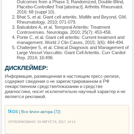
Outcomes from a Phase 3, Randomized, Double-Blind,
Placebo-Controlled Trial [abstract]. Arthritis Rheumatol.
2016; 68 (suppl 10).
Bhat S, et al. Giant cell arteritis. Midlife and Beyond, GM.
Rheumatology. 2010; 071-079.
Balsalobre A, et al. Temporal Arteritis: Treatment
Controversies. Neurologia. 2010; 25(7): 453-458.
Ponte C, et al. Giant cell arteritis: Current treatment and
management. World J Clin Cases, 2015; 3(6): 484-494.
Chatterjee S, et al. Clinical Diagnosis and Management of
Large Vessel Vasculitis: Giant Cell Arteritis. Curr Cardiol
Rep. 2014; 16:498.
ДИСКЛЕЙМЕР:
Информация, размещенная в настоящем пресс-релизе,
содержит сведения о не зарегистрированном в РФ
лекарственном средстве/показании и средстве
диагностики, носит исключительно научный характер и не
является рекламой.
tkos
|
Все блоги автора (72)
ОПУБЛИКОВАНО: 03 АВГУСТА, 2017, 14:14