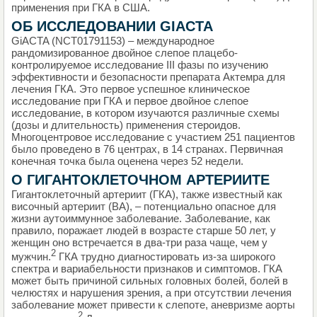
применения при ГКА в США.
ОБ ИССЛЕДОВАНИИ GIACTA
GiACTA (NCT01791153) – международное
рандомизированное двойное слепое плацебо-
контролируемое исследование III фазы по изучению
эффективности и безопасности препарата Актемра для
лечения ГКА. Это первое успешное клиническое
исследование при ГКА и первое двойное слепое
исследование, в котором изучаются различные схемы
(дозы и длительность) применения стероидов.
Многоцентровое исследование c участием 251 пациентов
было проведено в 76 центрах, в 14 странах. Первичная
конечная точка была оценена через 52 недели.
О ГИГАНТОКЛЕТОЧНОМ АРТЕРИИТЕ
Гигантоклеточный артериит (ГКА), также известный как
височный артериит (ВА), – потенциально опасное для
жизни аутоиммунное заболевание. Заболевание, как
правило, поражает людей в возрасте старше 50 лет, у
женщин оно встречается в два-три раза чаще, чем у
2
мужчин.
ГКА трудно диагностировать из-за широкого
спектра и вариабельности признаков и симптомов. ГКА
может быть причиной сильных головных болей, болей в
челюстях и нарушения зрения, а при отсутствии лечения
заболевание может привести к слепоте, аневризме аорты
2