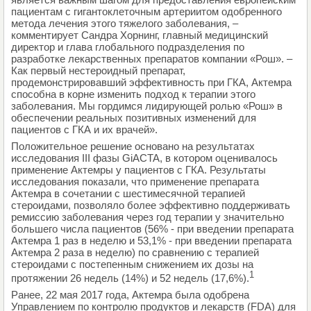
пациентам с гигантоклеточным артериитом одобренного
метода лечения этого тяжелого заболевания, –
комментирует Сандра Хорнинг, главный медицинский
директор и глава глобального подразделения по
разработке лекарственных препаратов компании «Рош». –
Как первый нестероидный препарат,
продемонстрировавший эффективность при ГКА, Актемра
способна в корне изменить подход к терапии этого
заболевания. Мы гордимся лидирующей ролью «Рош» в
обеспечении реальных позитивных изменений для
пациентов с ГКА и их врачей».
Положительное решение основано на результатах
исследования III фазы GiACTA, в котором оценивалось
применение Актемры у пациентов с ГКА. Результаты
исследования показали, что применение препарата
Актемра в сочетании с шестимесячной терапией
стероидами, позволяло более эффективно поддерживать
ремиссию заболевания через год терапии у значительно
большего числа пациентов (56% - при введении препарата
Актемра 1 раз в неделю и 53,1% - при введении препарата
Актемра 2 раза в неделю) по сравнению с терапией
стероидами с постепенным снижением их дозы на
1
протяжении 26 недель (14%) и 52 недель (17,6%).
Ранее, 22 мая 2017 года, Актемра была одобрена
Управлением по контролю продуктов и лекарств (FDA) для