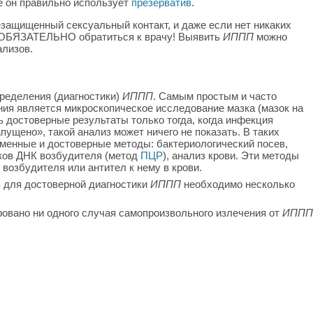
е он правильно использует
презерватив
.
ащищенный сексуальный контакт, и даже если нет никаких
 ОБЯЗАТЕЛЬНО обратиться к врачу! Выявить
ИППП
можно
ализов.
ределения (диагностики)
ИППП
. Самым простым и часто
я является микроскопическое исследование мазка (мазок на
 достоверные результаты только тогда, когда инфекция
пущено», такой анализ может ничего не показать. В таких
менные и достоверные методы: бактериологический посев,
ков ДНК возбудителя (метод
ПЦР
), анализ крови. Эти методы
возбудителя или антител к нему в крови.
для достоверной диагностики
ИППП
необходимо несколько
ровано ни одного случая самопроизвольного излечения от
ИППП