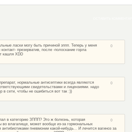
ОСТАВИТЬ КОММЕНТА
альные ласки могу быть причиной зппп. Теперь у меня
0
контакт- презерватив, после -полоскание горла
от кашля XDD
препарат, нормальные антисептики всегда являются
0
ответствующими свидетельствами и лицензиями. надо
 в сети, чтобы не ошибиться вот так :))
опал в категорию ЗППП? Это ж болезнь, которая
0
ы во влагалище, может вообще из-за гормональных
 антибиотиками пневмонии какой-нибудь... И лечится вагиноз за