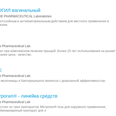
ГИЛ вагинальный
UE PHARMACEUTICAL Laboratories
отозойным и антибактериальным действием для местного применения в
логии
 Pharmaceutical Lab.
т при комплексном лечении прыщей. Более 20 лет использования на рынке!
ние цена - качество.
с
 Pharmaceutical Lab.
 молочницы и бактериального вагиноза с доказанной эффективностью
рогил® - линейка средств
 Pharmaceutical Lab
стоит из трех препаратов: Метрогил® гель для наружного применения,
мбинированный препарат для л