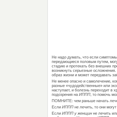
Не надо думать, что если симптомы
передающиеся половым путем, могу
стадию и протекать без внешних про
возникнуть серьезные осложнения. 
образ жизни и может передавать за
Не менее опасно и самолечение, ко
разные «чудодейственные» или экзо
наступает, и болезнь переходит в 
подозрения на
ИППП
, то помочь м
ПОМНИТЕ: чем раньше начать леч
Если
ИППП
не лечить, то они могу
Если
ИППП у женщин
не лечить ил