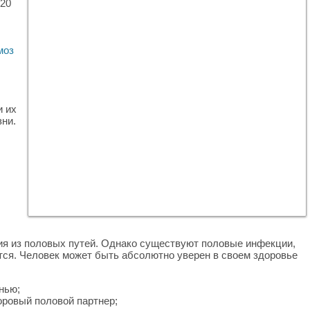
 20
моз
и их
зни.
ия из половых путей. Однако существуют половые инфекции,
тся. Человек может быть абсолютно уверен в своем здоровье
нью;
оровый половой партнер;