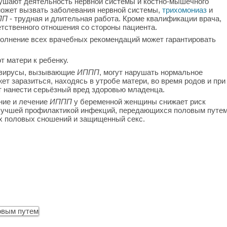
ушают деятельность нервной системы и костно-мышечного
 может вызвать заболевания нервной системы,
трихомониаз
и
ПП
- трудная и длительная работа. Кроме квалификации врача,
етственного отношения со стороны пациента.
лнение всех врачебных рекомендаций может гарантировать
т матери к ребенку.
 вирусы, вызывающие
ИППП
, могут нарушать нормальное
ет заразиться, находясь в утробе матери, во время родов и при
 нанести серьёзный вред здоровью младенца.
ие и лечение
ИППП
у беременной женщины снижает риск
 лучшей профилактикой инфекций, передающихся половым путем
х половых сношений и защищенный секс.