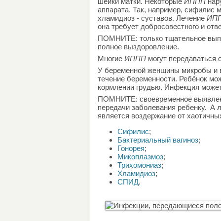
шейки матки. Некоторые
ИППП
нар
аппарата. Так, например, сифилис
хламидиоз - суставов. Лечение
ИП
она требует добросовестного и отв
ПОМНИТЕ: только тщательное выпо
полное выздоровление.
Многие
ИППП
могут передаваться о
У беременной женщины микробы и
течение беременности. Ребёнок мож
кормлении грудью. Инфекция может
ПОМНИТЕ: своевременное выявлен
передачи заболевания ребенку. А
является воздержание от хаотичны
Сифилис
;
Бактериальный вагиноз
;
Гонорея
;
Микоплазмоз
;
Трихомониаз
;
Хламидиоз
;
СПИД
.