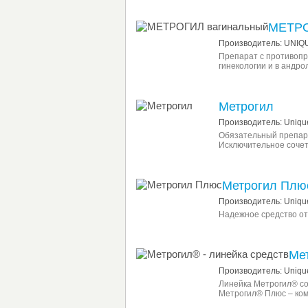
МЕТРО
Производитель: UNIQ
Препарат с противопр
гинекологии и в андро
Метрогил
Производитель: Unique
Обязательный препара
Исключительное сочета
Метрогил Плю
Производитель: Unique
Надежное средство от
Мет
Производитель: Unique
Линейка Метрогил® со
Метрогил® Плюс – ко