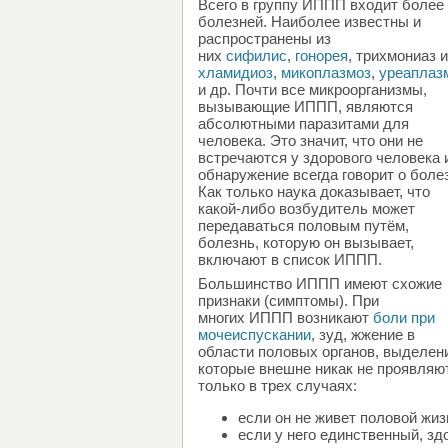
Всего в группу ИППП входит более
болезней. Наиболее известны и
распространены из
них
сифилис
,
гонорея
, трихмониаз и
хламидиоз
,
микоплазмоз
,
уреаплаз
и др. Почти все микроорганизмы,
вызывающие ИППП, являются
абсолютными паразитами для
человека. Это значит, что они не
встречаются у здорового человека 
обнаружение всегда говорит о боле
Как только наука доказывает, что
какой-либо возбудитель может
передаваться половым путём,
болезнь, которую он вызывает,
включают в список ИППП.
Большинство ИППП имеют схожие
признаки (симптомы). При
многих ИППП возникают
боли при
мочеиспускании
, зуд, жжение в
области половых органов, выделен
которые внешне никак не проявляю
только в трех случаях:
если он не живет половой жиз
если у него единственный, зд