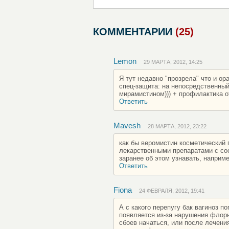
КОММЕНТАРИИ
(25)
Lemon
29 МАРТА, 2012, 14:25
Я тут недавно "прозрела" что и ор
спец-защита: на непосредственный 
мирамистином))) + профилактика 
Ответить
Mavesh
28 МАРТА, 2012, 23:22
как бы веромистин косметический 
лекарственными препаратами с со
заранее об этом узнавать, например
Ответить
Fiona
24 ФЕВРАЛЯ, 2012, 19:41
А с какого перепугу бак вагиноз п
появляется из-за нарушения флор
сбоев начаться, или после лечения