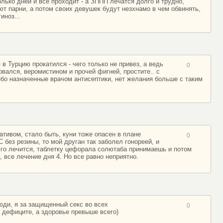
ько дней и все проходит - а ЗППП лечатся долго и трудно,
ют парни, а потом своих девушек будут незхнамо в чем обвинять,
иноз...
 в Турцию прокатился - чего только не привез, а ведь
0
вался, веромистином и прочей фигней, простите.. с
ибо назначенные врачом антисептики, нет желания больше с таким
ативом, стало быть, куни тоже опасен в плане
0
 без резины, то мой друган так заболел гонореей, и
лго лечится, таблетку цефорала солютаба принимаешь и потом
 все лечение дня 4. Но все равно неприятно.
юди, я за защищенный секс во всех
0
в дефиците, а здоровье превыше всего)