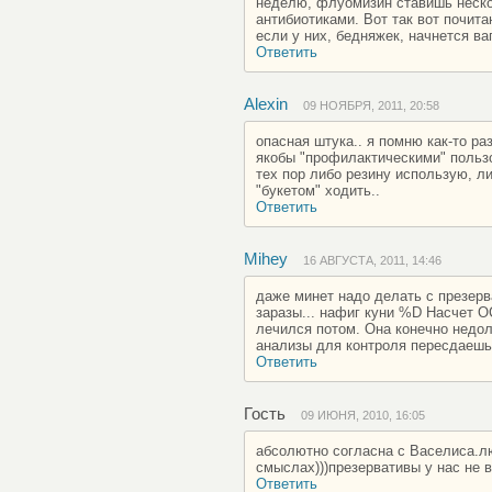
неделю, флуомизин ставишь нескол
антибиотиками. Вот так вот почита
если у них, бедняжек, начнется ваг
Ответить
Alexin
09 НОЯБРЯ, 2011, 20:58
опасная штука.. я помню как-то раз
якобы "профилактическими" пользо
тех пор либо резину использую, л
"букетом" ходить..
Ответить
Mihey
16 АВГУСТА, 2011, 14:46
даже минет надо делать с презерв
заразы... нафиг куни %D Насчет ОС
лечился потом. Она конечно недо
анализы для контроля пересдаешь,
Ответить
Гость
09 ИЮНЯ, 2010, 16:05
абсолютно согласна с Васелиса.л
смыслах)))презервативы у нас не 
Ответить