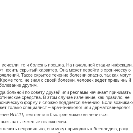
 исчезли, то и болезнь прошла. На начальной стадии инфекции,
т носить скрытый характер. Она может перейти в хроническую
явлений. Такое скрытое течение болезни опасно, так как могут
Кроме того, не зная о своей болезни, человек ведет привычный
болевание другим.
гда больной по совету друзей или рекламы начинает принимать
тические средства. В этом случае излечение, как правило, не
хроническую форму и сложно поддаётся лечению. Если возникаю
ожет только специалист – врач-гинеколог или дерматовенеролог.
ение
ИППП
, тем легче и быстрее можно вылечиться.
т вызывать тяжелые осложнения.
и лечить неправильно, они могут приводить к бесплодию, раку