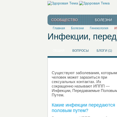
СООБЩЕСТВО
БОЛЕЗНИ
Главная
Болезни
Гинекология
И
Инфекции, пере
ОБЩАЯ
ВОПРОСЫ
БЛОГИ (1)
Существуют заболевания, которым
человек может заразиться при
сексуальных контактах. Их
сокращенно называют ИППП —
Инфекции, Передаваемые Половы
Путем.
Какие инфекции передаются
половым путем?