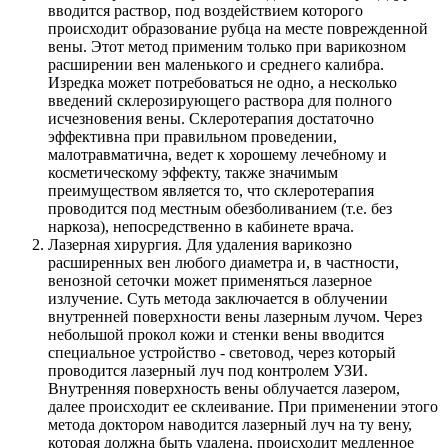
вводится раствор, под воздействием которого
происходит образование рубца на месте поврежденной
вены. Этот метод применим только при варикозном
расширении вен маленького и среднего калибра.
Изредка может потребоваться не одно, а несколько
введений склерозирующего раствора для полного
исчезновения вены. Склеротерапия достаточно
эффективна при правильном проведении,
малотравматична, ведет к хорошему лечебному и
косметическому эффекту, также значимым
преимуществом является то, что склеротерапия
проводится под местным обезболиванием (т.е. без
наркоза), непосредственно в кабинете врача.
Лазерная хирургия. Для удаления варикозно
расширенных вен любого диаметра и, в частности,
венозной сеточки может применяться лазерное
излучение. Суть метода заключается в облучении
внутренней поверхности вены лазерным лучом. Через
небольшой прокол кожи и стенки вены вводится
специальное устройство - световод, через который
проводится лазерный луч под контролем УЗИ.
Внутренняя поверхность вены облучается лазером,
далее происходит ее склеивание. При применении этого
метода доктором наводится лазерный луч на ту вену,
которая должна быть удалена, происходит медленное