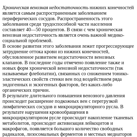
Хроническая венозная недостаточность
нижних конечностей
является самым распространенным заболеванием
периферических сосудов. Распространенность этого
заболевания среди трудоспособной части населения
составляет 40—50 процентов. В связи с чем хроническая
венозная недостаточность является очень важной медико-
социальной проблемой.
В основе развития этого заболевания лежит прогрессирующее
затруднение оттока крови из нижних конечностей,
обусловленное развитием недостаточности венозных
клапанов. В последние годы отмечено появление также и
новых форм хронической венозной недостаточности (так
называемые флебопатии), связанных со снижением тонико-
эластических свойств стенки вен под воздействием ряда
эндогенных и экзогенных факторов, без каких-либо
органических причин.
В результате длительного повышения венозного давления
происходит расширение подкожных вен с перегрузкой
лимфатических сосудов и микроциркуляторного русла. В
результате нарушения кровообращения в
микроциркуляторном русле происходит накопление тканевых
метаболитов, происходит активизация лейкоцитов и
макрофагов, появляется большого количество свободных
радикалов, лизосомальных ферментов и местных медиаторов