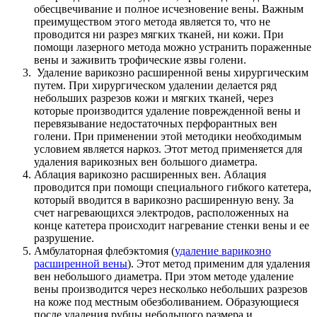
обесцвечивание и полное исчезновение вены. Важным
преимуществом этого метода является то, что не
проводится ни разрез мягких тканей, ни кожи. При
помощи лазерного метода можно устранить пораженные
вены и заживить трофические язвы голени.
Удаление варикозно расширенной вены хирургическим
путем. При хирургическом удалении делается ряд
небольших разрезов кожи и мягких тканей, через
которые производится удаление поврежденной вены и
перевязывание недостаточных перфорантных вен
голени. При применении этой методики необходимым
условием является наркоз. Этот метод применяется для
удаления варикозных вен большого диаметра.
Аблация варикозно расширенных вен. Aблация
проводится при помощи специального гибкого катетера,
который вводится в варикозно расширенную вену. За
счет нагревающихся электродов, расположенных на
конце катетера происходит нагревание стенки вены и ее
разрушение.
Амбулаторная флебэктомия (
удаление варикозно
расширенной вены
). Этот метод применим для удаления
вен небольшого диаметра. При этом методе удаление
вены производится через несколько небольших разрезов
на коже под местным обезболиванием. Образующиеся
после удаления рубцы небольшого размера и