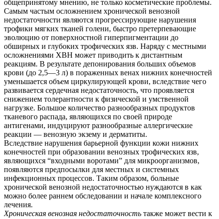
общепринятому мнению, не только косметические проблемы.
Самым частым осложнением хронической венозной
недостаточности являются прогрессирующие нарушения
трофики мягких тканей голени, быстро претерпевающие
эволюцию от поверхностной гиперпигментации до
обширных и глубоких трофических язв. Наряду с местными
осложнениями ХВН может приводить к дистантным
реакциям. В результате депонирования больших объемов
крови (до 2,5—3 л) в пораженных венах нижних конечностей
уменьшается объем циркулирующей крови, вследствие чего
развивается сердечная недостаточность, что проявляется
снижением толерантности к физической и умственной
нагрузке. Большое количество разнообразных продуктов
тканевого распада, являющихся по своей природе
антигенами, индуцируют разнообразные аллергические
реакции — венозную экзему и дерматиты.
Вследствие нарушения барьерной функции кожи нижних
конечностей при образовании венозных трофических язв,
являющихся “входными воротами” для микроорганизмов,
появляются предпосылки для местных и системных
инфекционных процессов. Таким образом, больные
хронической венозной недостаточностью нуждаются в как
можно более раннем обследовании и начале комплексного
лечения.
Хроническая венозная недостаточность
также может вести к