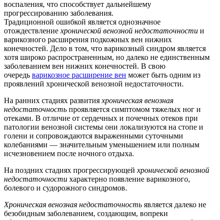
воспаления, что способствует дальнейшему
прогрессированию заболевания.
Традиционной ошибкой является однозначное
отождествление
хронической венозной недостаточности
и
варикозного расширения подкожных вен нижних
конечностей. Дело в том, что варикозный синдром является
хотя широко распространенным, но далеко не единственным
заболеванием вен нижних конечностей. В свою
очередь
варикозное расширение вен
может быть одним из
проявлений хронической венозной недостаточности.
На ранних стадиях развития
хроническая венозная
недостаточность
проявляется симптомом тяжелых ног и
отеками. В отличие от сердечных и почечных отеков при
патологии венозной системы они локализуются на стопе и
голени и сопровождаются выраженными суточными
колебаниями — значительным уменьшением или полным
исчезновением после ночного отдыха.
На поздних стадиях прогрессирующей
хронической венозной
недостаточности
характерно появление варикозного,
болевого и судорожного синдромов.
Хроническая венозная недостаточность
является далеко не
безобидным заболеванием, создающим, вопреки