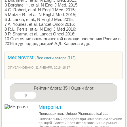
2 Brahmer J, et al. N Engl J Med. 2015;
3 Borghaei H, et al. N Engl J Med. 2015;
4 C. Robert, et al. N Engl J Med. 2015;
5 Motzer R., et al. N Engl J Med. 2015;
6 J. Larkin, et al., N Engl J Med 2015;
7 A. Younes, et al. Lancet Oncol 2016;
8 R.L. Ferris, et al. N Engl J Med 2016;
9 P. Sharma, et al. Lancet Oncol 2016;
10 Состояние онкологической помощи населению России в
2016 году под редакцией А.Д. Каприна и др.
MedNovost
|
Все блоги автора (112)
ОПУБЛИКОВАНО: 11 ЯНВАРЯ, 2018, 18:17
Рейтинг блога:
35
| Оцени блог:
0
Метрогил
Производитель: Unique Pharmaceutical Lab.
Обязательный препарат при комплексном лечении
прыщей. Более 20 лет использования на рынке!