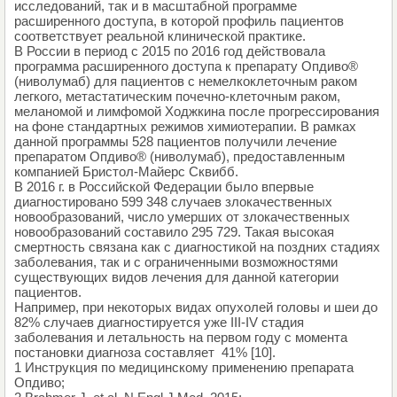
исследований, так и в масштабной программе
расширенного доступа, в которой профиль пациентов
соответствует реальной клинической практике.
В России в период с 2015 по 2016 год действовала
программа расширенного доступа к препарату Опдиво®
(ниволумаб) для пациентов с немелкоклеточным раком
легкого, метастатическим почечно-клеточным раком,
меланомой и лимфомой Ходжкина после прогрессирования
на фоне стандартных режимов химиотерапии. В рамках
данной программы 528 пациентов получили лечение
препаратом Опдиво® (ниволумаб), предоставленным
компанией Бристол-Майерс Сквибб.
В 2016 г. в Российской Федерации было впервые
диагностировано 599 348 случаев злокачественных
новообразований, число умерших от злокачественных
новообразований составило 295 729. Такая высокая
смертность связана как с диагностикой на поздних стадиях
заболевания, так и с ограниченными возможностями
существующих видов лечения для данной категории
пациентов.
Например, при некоторых видах опухолей головы и шеи до
82% случаев диагностируется уже III-IV стадия
заболевания и летальность на первом году с момента
постановки диагноза составляет 41% [10].
1 Инструкция по медицинскому применению препарата
Опдиво;