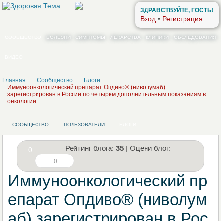
ЗДРАВСТВУЙТЕ, ГОСТЬ!
Вход
•
Регистрация
СООБЩЕСТВО
БОЛЕЗНИ
СИМПТОМЫ
ЛЕКАРСТВА
КЛИНИКИ
ОБСЛЕДОВАНИЯ
ВИДЕО
Главная
Сообщество
Блоги
Иммуноонкологический препарат Опдиво® (ниволумаб)
зарегистрирован в России по четырем дополнительным показаниям в
онкологии
СООБЩЕСТВО
ПОЛЬЗОВАТЕЛИ
БЛОГИ
Рейтинг блога:
35
| Оцени блог:
0
0
Иммуноонкологический пр
епарат Опдиво® (ниволум
аб) зарегистрирован в Рос