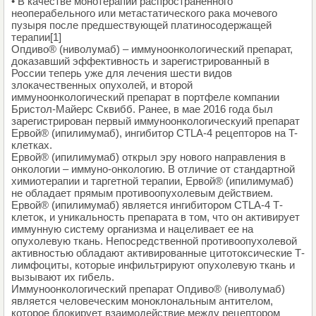
• В качестве монотерапии распространенного
неоперабельного или метастатического рака мочевого
пузыря после предшествующей платиносодержащей
терапии[1]
Опдиво® (ниволумаб) – иммуноонкологический препарат,
доказавший эффективность и зарегистрированный в
России теперь уже для лечения шести видов
злокачественных опухолей, и второй
иммуноонкологический препарат в портфеле компании
Бристол-Майерс Сквибб. Ранее, в мае 2016 года был
зарегистрирован первый иммуноонкологическуий препарат
Ервой® (ипилимумаб), ингибитор CTLA-4 рецепторов на T-
клетках.
Ервой® (ипилимумаб) открыл эру нового направления в
онкологии – иммуно-онкологию. В отличие от стандартной
химиотерапии и таргетной терапии, Ервой® (ипилимумаб)
не обладает прямым противоопухолевым действием.
Ервой® (ипилимумаб) является ингибитором CTLA-4 Т-
клеток, и уникальность препарата в том, что он активирует
иммунную систему организма и нацеливает ее на
опухолевую ткань. Непосредственной противоопухолевой
активностью обладают активированные цитотоксические Т-
лимфоциты, которые инфильтрируют опухолевую ткань и
вызывают их гибель.
Иммуноонкологический препарат Опдиво® (ниволумаб)
является человеческим моноклональным антителом,
которое блокирует взаимодействие между рецептором