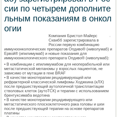
сии по четырем дополните
льным показаниям в онкол
огии
Компания Бристол-Майерс
НАПИШИТЕ СВОЙ БЛОГ
Сквибб зарегистрировала в
России первую комбинацию
иммуноонкологических препаратов Опдиво® (ниволумаб) и
Ервой® (ипилимумаб) и новые показания для
иммуноонкологического препарата Опдиво® (ниволумаб):
• В комбинации с ипилимумабом для неоперабельной или
метастатической меланомы у взрослых пациентов, не
зависимо от мутации в гене BRAF
• В качестве монотерапии рецидивирующей или
рефрактерной классической лимфомы Ходжкина (кЛХ)
после предшествующей аутологичной трансплантации
стволовых клеток (аутоТСК) и терапии с использованием
брентуксимаба ведотина
• В качестве монотерапии рецидивирующего или
метастатического плоскоклеточного рака головы и шеи
после предшествующей терапии на основе препаратов
платины