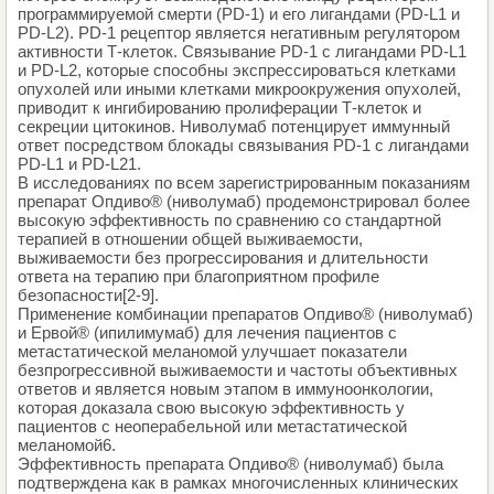
программируемой смерти (PD-1) и его лигандами (PD-L1 и
PD-L2). PD-1 рецептор является негативным регулятором
активности Т-клеток. Связывание PD-1 с лигандами PD-L1
и PD-L2, которые способны экспрессироваться клетками
опухолей или иными клетками микроокружения опухолей,
приводит к ингибированию пролиферации Т-клеток и
секреции цитокинов. Ниволумаб потенцирует иммунный
ответ посредством блокады связывания PD-1 с лигандами
PD-L1 и PD-L21.
В исследованиях по всем зарегистрированным показаниям
препарат Опдиво® (ниволумаб) продемонстрировал более
высокую эффективность по сравнению со стандартной
терапией в отношении общей выживаемости,
выживаемости без прогрессирования и длительности
ответа на терапию при благоприятном профиле
безопасности[2-9].
Применение комбинации препаратов Опдиво® (ниволумаб)
и Ервой® (ипилимумаб) для лечения пациентов с
метастатической меланомой улучшает показатели
безпрогрессивной выживаемости и частоты объективных
ответов и является новым этапом в иммуноонкологии,
которая доказала свою высокую эффективность у
пациентов с неоперабельной или метастатической
меланомой6.
Эффективность препарата Опдиво® (ниволумаб) была
подтверждена как в рамках многочисленных клинических