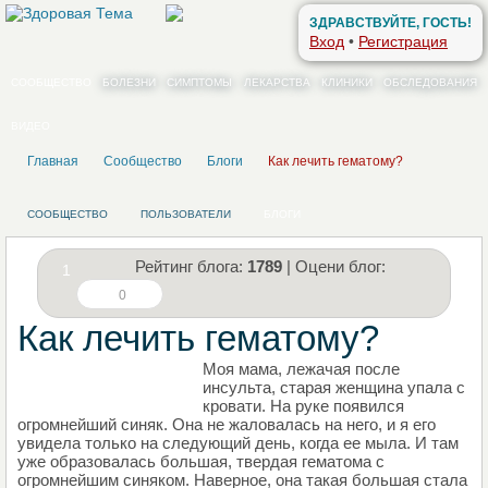
ЗДРАВСТВУЙТЕ, ГОСТЬ!
Вход
•
Регистрация
СООБЩЕСТВО
БОЛЕЗНИ
СИМПТОМЫ
ЛЕКАРСТВА
КЛИНИКИ
ОБСЛЕДОВАНИЯ
ВИДЕО
Главная
Сообщество
Блоги
Как лечить гематому?
СООБЩЕСТВО
ПОЛЬЗОВАТЕЛИ
БЛОГИ
Рейтинг блога:
1789
| Оцени блог:
1
0
Как лечить гематому?
Моя мама, лежачая после
НАПИШИТЕ СВОЙ БЛОГ
инсульта, старая женщина упала с
кровати. На руке появился
огромнейший синяк. Она не жаловалась на него, и я его
увидела только на следующий день, когда ее мыла. И там
уже образовалась большая, твердая гематома с
огромнейшим синяком. Наверное, она такая большая стала