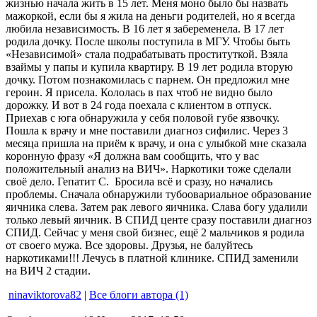
жизнью начала жить в 15 лет. Меня моно было бы назвать
мажоркой, если бы я жила на деньги родителей, но я всегда
любила независимость. В 16 лет я забеременела. В 17 лет
родила дочку. После школы поступила в МГУ. Чтобы быть
«Независимой» стала подрабатывать проституткой. Взяла
взаймы у папы и купила квартиру. В 19 лет родила вторую
дочку. Потом познакомилась с парнем. Он предложил мне
героин. Я присела. Кололась в пах чтоб не видно было
дорожку. И вот в 24 года поехала с клиентом в отпуск.
Приехав с юга обнаружила у себя половой губе язвочку.
Пошла к врачу и мне поставили диагноз сифилис. Через 3
месяца пришла на приём к врачу, и она с улыбкой мне сказала
коронную фразу «Я должна вам сообщить, что у вас
положительный анализ на ВИЧ». Наркотики тоже сделали
своё дело. Гепатит С. Бросила всё и сразу, но начались
проблемы. Сначала обнаружили тубоовариальное образование
яичника слева. Затем рак левого яичника. Слава богу удалили
только левый яичник. В СПИД центе сразу поставили диагноз
СПИД. Сейчас у меня свой бизнес, ещё 2 мальчиков я родила
от своего мужа. Все здоровы. Друзья, не балуйтесь
наркотиками!!! Лечусь в платной клинике. СПИД заменили
на ВИЧ 2 стадии.
ninaviktorova82
|
Все блоги автора (1)