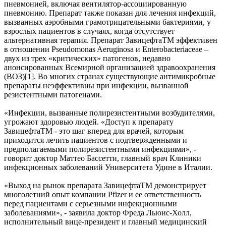
пневмонией, включая вентилятор-ассоциированную
пневмонию. Препарат также показан для лечения инфекций,
вызванных аэробными грамотрицательными бактериями, у
взрослых пациентов в случаях, когда отсутствует
альтернативная терапия. Препарат ЗавицефтаТМ эффективен
в отношении Pseudomonas Aeruginosa и Enterobacteriaceae –
двух из трех «критических» патогенов, недавно
анонсированных Всемирной организацией здравоохранения
(ВОЗ)
[1]. Во многих странах существующие антимикробные
препараты неэффективны при инфекции, вызванной
резистентными патогенами.
«Инфекции, вызванные полирезистентными возбудителями,
угрожают здоровью людей. «Доступ к препарату
ЗавицефтаТМ - это шаг вперед для врачей, которым
приходится лечить пациентов с подтвержденными и
предполагаемыми полирезистентными инфекциями», -
говорит доктор Маттео Бассетти, главный врач Клиники
инфекционных заболеваний Университета Удине в Италии.
«Выход на рынок препарата ЗавицефтаТМ демонстрирует
многолетний опыт компании Pfizer и ее ответственность
перед пациентами с серьезными инфекционными
заболеваниями», - заявила доктор Фреда Льюис-Холл,
исполнительный вице-президент и главный медицинский