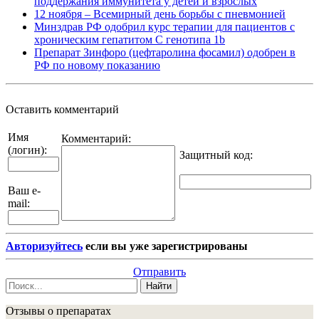
поддержания иммунитета у детей и взрослых
12 ноября – Всемирный день борьбы с пневмонией
Минздрав РФ одобрил курс терапии для пациентов с
хроническим гепатитом С генотипа 1b
Препарат Зинфоро (цефтаролина фосамил) одобрен в
РФ по новому показанию
Оставить комментарий
Имя
Комментарий:
(логин):
Защитный код
:
Ваш e-
mail:
Авторизуйтесь
если вы уже зарегистрированы
Отправить
Найти
Отзывы о препаратах