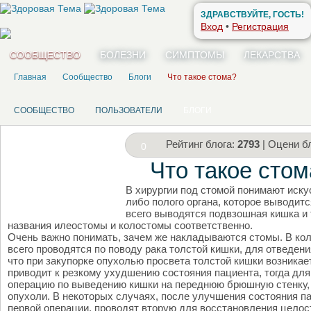
ЗДРАВСТВУЙТЕ, ГОСТЬ!
Вход
•
Регистрация
СООБЩЕСТВО
БОЛЕЗНИ
СИМПТОМЫ
ЛЕКАРСТВА
Главная
Сообщество
Блоги
Что такое стома?
СООБЩЕСТВО
ПОЛЬЗОВАТЕЛИ
БЛОГИ
Рейтинг блога:
2793
| Оцени бл
0
Что такое стом
В хирургии под стомой понимают иску
НАПИШИТЕ СВОЙ БЛОГ
либо полого органа, которое выводит
всего выводятся подвзошная кишка и 
названия илеостомы и колостомы соответственно.
Очень важно понимать, зачем же накладываются стомы. В кол
всего проводятся по поводу рака толстой кишки, для отведени
что при закупорке опухолью просвета толстой кишки возникае
приводит к резкому ухудшению состояния пациента, тогда дл
операцию по выведению кишки на переднюю брюшную стенку, 
опухоли. В некоторых случаях, после улучшения состояния п
первой операции, проводят вторую для восстановления целос