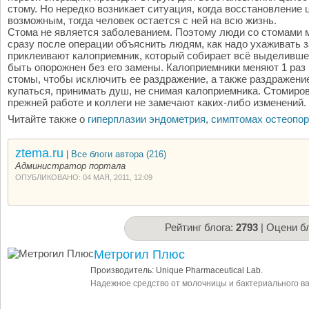
стому. Но нередко возникает ситуация, когда восстановление
возможным, тогда человек остается с ней на всю жизнь.
Стома не является заболеванием. Поэтому люди со стомами 
сразу после операции объяснить людям, как надо ухаживать 
приклеивают калоприемник, который собирает всё выделивш
быть опорожнен без его замены. Калоприемники меняют 1 раз 
стомы, чтобы исключить ее раздражение, а также раздражени
купаться, принимать душ, не снимая калоприемника. Стомиро
прежней работе и коллеги не замечают каких-либо изменений.
Читайте также о
гиперплазии эндометрия
,
симптомах остеопор
ztema.ru
|
Все блоги автора (216)
Администратор портала
ОПУБЛИКОВАНО: 04 МАЯ, 2011, 12:09
Рейтинг блога:
2793
| Оцени бл
Метрогил Плюс
Производитель: Unique Pharmaceutical Lab.
Надежное средство от молочницы и бактериального в