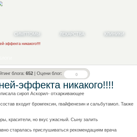
СИМПТОМЫ
ЛЕКАРСТВА
КЛИНИКИ
ей-эффекта никакого!!!!
БЛОГИ
йтинг блога:
652
| Оцени блог:
0
ней-эффекта никакого!!!!
ыписала сироп Аскорил- отхаркивающее
 состав входит бромгексин, гвайфенезин и сальбутамол. Также
ры, красители, но вкус ужасный. Сыну залить
равно старалась прислушиваться рекомендациям врача