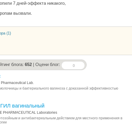
ропили 7 дней-эффекта никакого,
ропам вызвали.
ра (1)
йтинг блога:
652
| Оцени блог:
0
с
Pharmaceutical Lab.
молочницы и бактериального вагиноза с доказанной эффективностью
ГИЛ вагинальный
E PHARMACEUTICAL Laboratories
отозойным и антибактериальным действием для местного применения в
огии