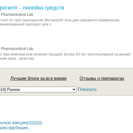
рогил® - линейка средств
 Pharmaceutical Lab
тоит из трех препаратов: Метрогил® гель для наружного применения,
бинированный препарат для л
Pharmaceutical Lab.
 при комплексном лечении прыщей. Более 20 лет использования на рынке!
ние цена - качество.
Лучшие блоги за все время
Отзывы о препаратах
Показать
ную вакцину)))))))))
доксорубицин.