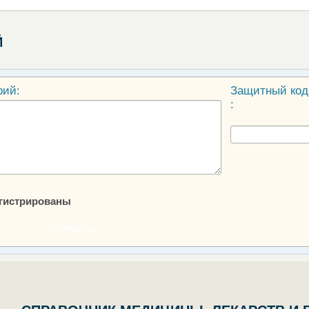
Й
рий:
Защитный код
:
егистрированы
ОТПРАВИТЬ