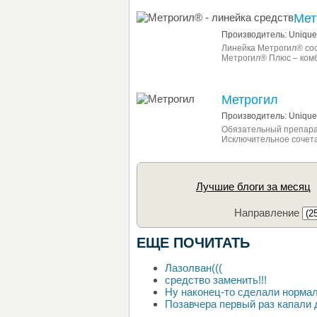
Мет
Производитель: Unique
Линейка Метрогил® сос
Метрогил® Плюс – ком
Метрогил
Производитель: Unique 
Обязательный препарат
Исключительное сочета
Лучшие блоги за месяц
Направление
ЕЩЕ ПОЧИТАТЬ
Лазолван(((
средство заменить!!!
Ну наконец-то сделали нормаль
Позавчера первый раз капали 