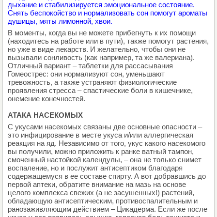
дыхание и стабилизируется эмоциональное состояние.
Снять беспокойство и нормализовать сон помогут ароматы
душицы, мяты лимонной, хвои.
В моменты, когда вы не можете прибегнуть к их помощи
(находитесь на работе или в пути), также помогут растения,
но уже в виде лекарств. И желательно, чтобы они не
вызывали сонливость (как например, та же валериана).
Отличный вариант – таблетки для рассасывания
Гомеострес: они нормализуют сон, уменьшают
тревожность, а также устраняют физиологические
проявления стресса – спастические боли в кишечнике,
онемение конечностей.
АТАКА НАСЕКОМЫХ
С укусами насекомых связаны две основные опасности –
это инфицирование в месте укуса и/или аллергическая
реакция на яд. Независимо от того, укус какого насекомого
вы получили, можно приложить к ранке ватный тампон,
смоченный настойкой календулы, – она не только снимет
воспаление, но и послужит антисептиком благодаря
содержащемуся в ее составе спирту. А вот добравшись до
первой аптеки, обратите внимание на мазь на основе
целого комплекса свежих (а не засушенных!) растений,
обладающую антисептическим, противоспалительным и
ранозаживляющим действием – Цикадерма. Если же после