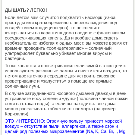
ДЫШАТЬ? ЛЕГКО!
Если летом вам случится подхватить насморк (из-за
простуды или кратковременного переохлаждения под
воздействием кондиционеров), то не спешите
«закрываться на карантин» дома наедине с флакончиком
сосудосуживающих капель. Да и вообще дома сидеть
необязательно: избегая людных мест, вы можете время от
времени проводить «солнцетерапию» – солнечный
ультрафиолет буквально убивает многие вирусы и
бактерии.
То же касается и проветривания: если зимой в этих целях
используются различные лампы и очистители воздуха, то
летом достаточно в середине дня устроить сквозное
проветривание и «запустить» в помещение прямые
солнечные лучи.
В случае затрудненного носового дыхания дважды в день
устраивайте носу соленый «душ» (половина чайной ложки
соли на стакан воды), а если вы находитсь вне дома –
можно рассасывать таблетки от насморка (например,
Коризалия).
ЭТО ИНТЕРЕСНО: Огромную пользу приносит морской
воздух – отсутствие пыли, аллергенов, а также озон и
целый ряд полезных микроэлементов (Na, K, Ca, Br, I, Mg,