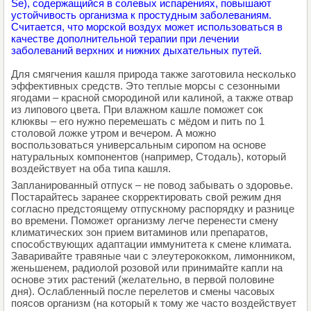
Se), содержащийся в солевых испарениях, повышают
устойчивость организма к простудным заболеваниям.
Считается, что морской воздух может использоваться в
качестве дополнительной терапии при лечении
заболеваний верхних и нижних дыхательных путей.
Для смягчения кашля природа также заготовила несколько
эффективных средств. Это теплые морсы с сезонными
ягодами – красной смородиной или калиной, а также отвар
из липового цвета. При влажном кашле поможет сок
клюквы – его нужно перемешать с мёдом и пить по 1
столовой ложке утром и вечером. А можно
воспользоваться универсальным сиропом на основе
натуральных компонентов (например, Стодаль), который
воздействует на оба типа кашля.
Запланированный отпуск – не повод забывать о здоровье.
Постарайтесь заранее скорректировать свой режим дня
согласно предстоящему отпускному распорядку и разнице
во времени. Поможет организму легче перенести смену
климатических зон прием витаминов или препаратов,
способствующих адаптации иммунитета к смене климата.
Заваривайте травяные чаи с элеутерококком, лимонником,
женьшенем, радиолой розовой или принимайте капли на
основе этих растений (желательно, в первой половине
дня). Ослабленный после перелетов и смены часовых
поясов организм (на который к тому же часто воздействует