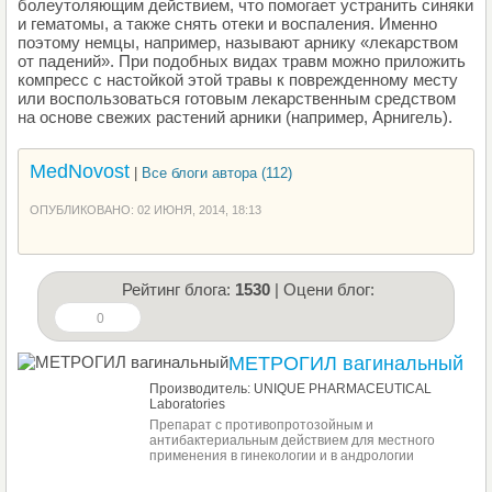
болеутоляющим действием, что помогает устранить синяки
и гематомы, а также снять отеки и воспаления. Именно
поэтому немцы, например, называют арнику «лекарством
от падений». При подобных видах травм можно приложить
компресс с настойкой этой травы к поврежденному месту
или воспользоваться готовым лекарственным средством
на основе свежих растений арники (например, Арнигель).
MedNovost
|
Все блоги автора (112)
ОПУБЛИКОВАНО: 02 ИЮНЯ, 2014, 18:13
Рейтинг блога:
1530
| Оцени блог:
0
МЕТРОГИЛ вагинальный
Производитель: UNIQUE PHARMACEUTICAL
Laboratories
Препарат с противопротозойным и
антибактериальным действием для местного
применения в гинекологии и в андрологии