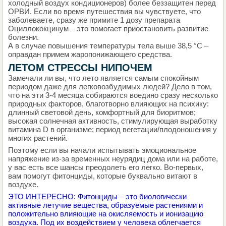
холодный воздух кондиционеров) более беззащитен перед
ОРВИ. Если во время путешествия вы чувствуете, что
заболеваете, сразу же примите 1 дозу препарата
Оциллококцинум – это помогает приостановить развитие
болезни.
А в случае повышения температуры тела выше 38,5 °C –
оправдан примем жаропонижающего средства.
ЛЕТОМ СТРЕССЫ НИПОЧЕМ
Замечали ли вы, что лето является самым спокойным
периодом даже для легковозбудимых людей? Дело в том,
что на эти 3-4 месяца собираются воедино сразу несколько
природных факторов, благотворно влияющих на психику:
длинный световой день, комфортный для биоритмов;
высокая солнечная активность, стимулирующая выработку
витамина D в организме; период вегетации/плодоношения у
многих растений.
Поэтому если вы начали испытывать эмоциональное
напряжение из-за временных неурядиц дома или на работе,
у вас есть все шансы преодолеть его легко. Во-первых,
вам помогут фитонциды, которые буквально витают в
воздухе.
ЭТО ИНТЕРЕСНО: Фитонциды – это биологически
активные летучие вещества, образуемые растениями и
положительно влияющие на окисляемость и ионизацию
воздуха. Под их воздействием у человека облегчается