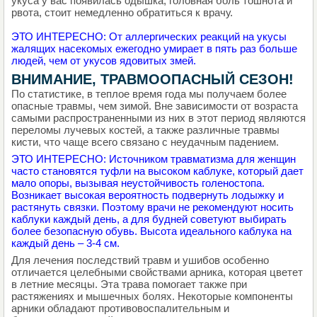
укуса у вас появилась одышка, головная боль тошнота и
рвота, стоит немедленно обратиться к врачу.
ЭТО ИНТЕРЕСНО: От аллергических реакций на укусы
жалящих насекомых ежегодно умирает в пять раз больше
людей, чем от укусов ядовитых змей.
ВНИМАНИЕ, ТРАВМООПАСНЫЙ СЕЗОН!
По статистике, в теплое время года мы получаем более
опасные травмы, чем зимой. Вне зависимости от возраста
самыми распространенными из них в этот период являются
переломы лучевых костей, а также различные травмы
кисти, что чаще всего связано с неудачным падением.
ЭТО ИНТЕРЕСНО: Источником травматизма для женщин
часто становятся туфли на высоком каблуке, который дает
мало опоры, вызывая неустойчивость голеностопа.
Возникает высокая вероятность подвернуть лодыжку и
растянуть связки. Поэтому врачи не рекомендуют носить
каблуки каждый день, а для будней советуют выбирать
более безопасную обувь. Высота идеального каблука на
каждый день – 3-4 см.
Для лечения последствий травм и ушибов особенно
отличается целебными свойствами арника, которая цветет
в летние месяцы. Эта трава помогает также при
растяжениях и мышечных болях. Некоторые компоненты
арники обладают противовоспалительным и