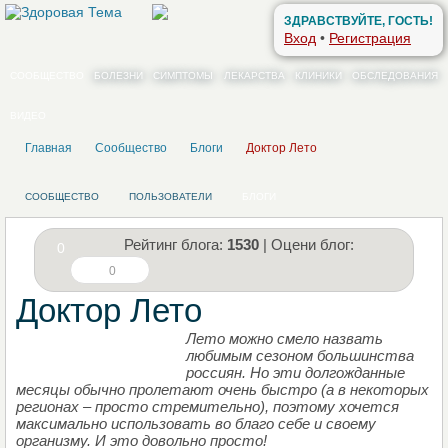
ЗДРАВСТВУЙТЕ, ГОСТЬ!
Вход
•
Регистрация
СООБЩЕСТВО
БОЛЕЗНИ
СИМПТОМЫ
ЛЕКАРСТВА
КЛИНИКИ
ОБСЛЕДОВАНИЯ
ВИДЕО
Главная
Сообщество
Блоги
Доктор Лето
СООБЩЕСТВО
ПОЛЬЗОВАТЕЛИ
БЛОГИ
Рейтинг блога:
1530
| Оцени блог:
0
0
Доктор Лето
Лето можно смело назвать
НАПИШИТЕ СВОЙ БЛОГ
любимым сезоном большинства
россиян. Но эти долгожданные
месяцы обычно пролетают очень быстро (а в некоторых
регионах – просто стремительно), поэтому хочется
максимально использовать во благо себе и своему
организму. И это довольно просто!