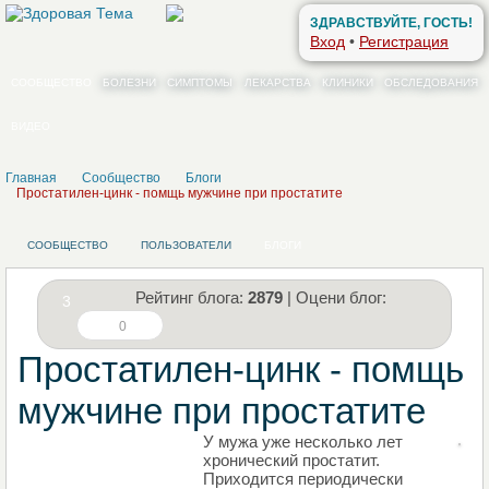
ЗДРАВСТВУЙТЕ, ГОСТЬ!
Вход
•
Регистрация
СООБЩЕСТВО
БОЛЕЗНИ
СИМПТОМЫ
ЛЕКАРСТВА
КЛИНИКИ
ОБСЛЕДОВАНИЯ
ВИДЕО
Главная
Сообщество
Блоги
Простатилен-цинк - помщь мужчине при простатите
СООБЩЕСТВО
ПОЛЬЗОВАТЕЛИ
БЛОГИ
Рейтинг блога:
2879
| Оцени блог:
3
0
Простатилен-цинк - помщь
мужчине при простатите
У мужа уже несколько лет
НАПИШИТЕ СВОЙ БЛОГ
хронический простатит.
Приходится периодически