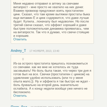
Меня недавно отправил в аптеку за свечами
витапрост - мне просто не хватило на них денег.
Взамен провизор предложил взять простатилен
цинк. Сказал, что там кроме вытяжки простаты быка
еще витамин Е и цинк содержится, что даже лучше
будет. Купила...поначалу был недоволен. Но после
третий свечи сказал, что эффект хороший и даже
быстрее положительная динамика проявилась, чем
на витапросте. Так что я думаю, что свечи стоящие
и хорошие.
Ответить
Andrey_T
17 НОЯБРЯ, 2013, 13:40
0
Из-за острого простатита пришлось познакомиться
со свечами. как же мне не хотелось их туда
засовывать! Но боль была такая, что через три дня я
готов был на все. Свечки (простатилен с цинком) на
удивление удобно использовать (или то у меня
опыта мало;)). Ну и эффекта я так быстро не ждал -
боль буквально на второй день значительно
ослабела. А к концу недели вообще уже ничего не
беспокоило.
Ответить
Петр_Дед