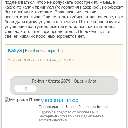
подлечиваться, чтоб не допускать обострения. Раньше
какие-то капли принимал (гомеопатия наверное), но эффект
был слабым и коротким. Врач назначил свечи
простатилен-цинк. Они не только убирают воспаление, но и
благодаря цинку улучшают эрекцию. После первого курса
улучшение наступило быстро и длилось почти полгода.
Сейчас вот опять пора пролечиться. Но ничего, т.к. от
свечей никаких побочных эффектов нет.
Kasya
|
Все блоги автора (12)
ОПУБЛИКОВАНО: 27 СЕНТЯБРЯ, 2013, 00:46
Рейтинг блога:
2879
| Оцени блог:
0
Метрогил Плюс
Производитель: Unique Pharmaceutical Lab.
Надежное средство от молочницы и
бактериального вагиноза с доказанной
эффективностью