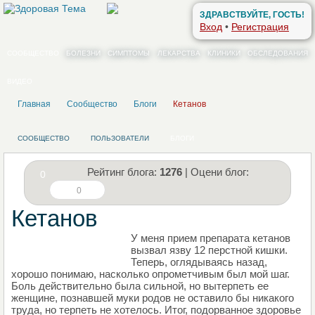
ЗДРАВСТВУЙТЕ, ГОСТЬ!
Вход
•
Регистрация
СООБЩЕСТВО
БОЛЕЗНИ
СИМПТОМЫ
ЛЕКАРСТВА
КЛИНИКИ
ОБСЛЕДОВАНИЯ
ВИДЕО
Главная
Сообщество
Блоги
Кетанов
СООБЩЕСТВО
ПОЛЬЗОВАТЕЛИ
БЛОГИ
Рейтинг блога:
1276
| Оцени блог:
0
0
Кетанов
У меня прием препарата кетанов
НАПИШИТЕ СВОЙ БЛОГ
вызвал язву 12 перстной кишки.
Теперь, оглядываясь назад,
хорошо понимаю, насколько опрометчивым был мой шаг.
Боль действительно была сильной, но вытерпеть ее
женщине, познавшей муки родов не оставило бы никакого
труда, но терпеть не хотелось. Итог, подорванное здоровье