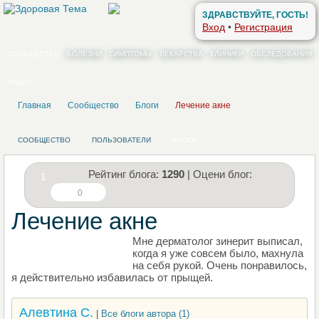
ЗДРАВСТВУЙТЕ, ГОСТЬ!
Вход
•
Регистрация
СООБЩЕСТВО
БОЛЕЗНИ
СИМПТОМЫ
ЛЕКАРСТВА
КЛИНИКИ
ОБСЛЕДОВАНИЯ
ВИДЕО
Главная
Сообщество
Блоги
Лечение акне
СООБЩЕСТВО
ПОЛЬЗОВАТЕЛИ
БЛОГИ
Рейтинг блога:
1290
| Оцени блог:
1
0
Лечение акне
Мне дерматолог зинерит выписал,
НАПИШИТЕ СВОЙ БЛОГ
когда я уже совсем было, махнула
на себя рукой. Очень понравилось,
я действительно избавилась от прыщей.
Алевтина С.
|
Все блоги автора (1)