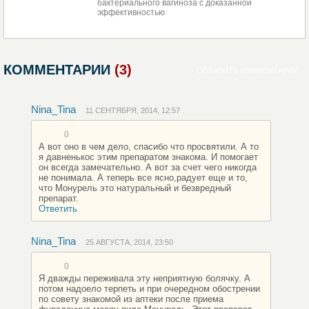
бактериального вагиноза с доказанной
эффективностью
КОММЕНТАРИИ
(3)
ОСТАВИТЬ КОММЕНТАРИЙ
Nina_Tina
11 СЕНТЯБРЯ, 2014, 12:57
0
А вот оно в чем дело, спасибо что просвятили. А то
я давненькос этим препаратом знакома. И помогает
он всегда замечательно. А вот за счет чего никогда
не понимала. А теперь все ясно,радует еще и то,
что Монурель это натуральный и безвредный
препарат.
Ответить
Nina_Tina
25 АВГУСТА, 2014, 23:50
0
Я дважды переживала эту неприятную болячку. А
потом надоело терпеть и при очередном обострении
по совету знакомой из аптеки после приема