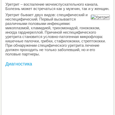
Уретрит – воспаление мочеиспускательного канала.
Болезнь может встречаться как у мужчин, так и у женщин.
Уретрит бывает двух видов: специфический и
неспецифический. Первый вызывается
различными половыми инфекциями:
микоплазмой, хламидией, трихомонадой, гонококком,
иногда гарднереллой. Причиной неспецифического
уретрита становится условно-патогенная микрофлора:
кишечные палочки, грибки, стафилококки, стрептококки.
При обнаружении специфического уретрита лечение
должен проходить не только заболевший, но и его
половые партнеры.
Диагностика