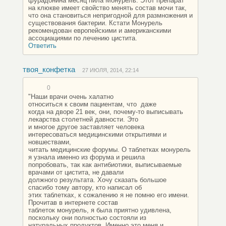
фурадонина месяц пила Монурель. Этот препарат
на клюкве имеет свойство менять состав мочи так,
что она становиться непригодной для размножения и
существования бактерии. Кстати Монурель
рекомендован европейскими и американскими
ассоциациями по лечению цистита.
Ответить
твоя_конфетка
27 ИЮЛЯ, 2014, 22:14
0
"Наши врачи очень халатно
относиться к своим пациентам, что даже
когда на дворе 21 век, они, почему-то выписывать
лекарства столетней давности. Это
и многое другое заставляет человека
интересоваться медицинскими открытиями и
новшествами,
читать медицинские форумы. О таблетках монурель
я узнала именно из форума и решила
попробовать, так как антибиотики, выписываемые
врачами от цистита, не давали
должного результата. Хочу сказать большое
спасибо тому автору, кто написал об
этих таблетках, к сожалению я не помню его имени.
Прочитав в интернете состав
таблеток монурель, я была приятно удивлена,
поскольку они полностью состояли из
натуральных продуктов. Именно это меня и