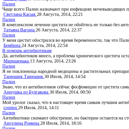
Палин
Чаще всего Палин назначают при инфекциях мочевыводящих путе
Светлана Касык
28 Августа, 2014, 22:21
Палин
В комплексном лечении цистита не обойтись не только без ант
Татьяна Вагина
26 Августа, 2014, 22:37
Палин
У меня цистит обострился во время беременности, так что Па
Бембина
24 Августа, 2014, 22:54
В помощь антибиотикам
Да, антибиотиков много, а проблема хронического цистита ост
Маришенька
13 Августа, 2014, 23:26
Палин
Я не поклонница народной медицины и растительных препарато
Танюшик Танюшик
30 Июля, 2014, 14:54
Палин
Знаю, что из антибиотиков сейчас фосфомицин от цистита самы
Аннушка из Булгакова
30 Июля, 2014, 00:50
Палин
Мой уролог сказал, что в настоящее время самым лучшим антиб
cosmos
29 Июля, 2014, 14:11
Палин
Антибиотики снимают обострение, но бактерии остаются на ст
Ангелина Ромина
28 Июля, 2014, 18:16
Палин