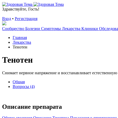
Здравствуйте, Гость!
Вход
•
Регистрация
Сообщество
Болезни
Симптомы
Лекарства
Клиники
Обследов
Главная
Лекарства
Тенотен
Тенотен
Снимает нервное напряжение и восстанавливает естественную 
Общая
Вопросы (4)
Описание препарата
Общие сведения
Описание Тенотена
Показания к применению 