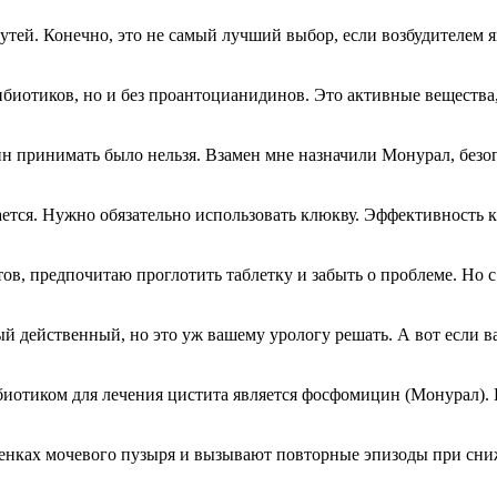
й. Конечно, это не самый лучший выбор, если возбудителем явл
ибиотиков, но и без проантоцианидинов. Это активные вещества
лин принимать было нельзя. Взамен мне назначили Монурал, без
ается. Нужно обязательно использовать клюкву. Эффективность 
в, предпочитаю проглотить таблетку и забыть о проблеме. Но с
й действенный, но это уж вашему урологу решать. А вот если ва
иотиком для лечения цистита является фосфомицин (Монурал). По
енках мочевого пузыря и вызывают повторные эпизоды при сниж