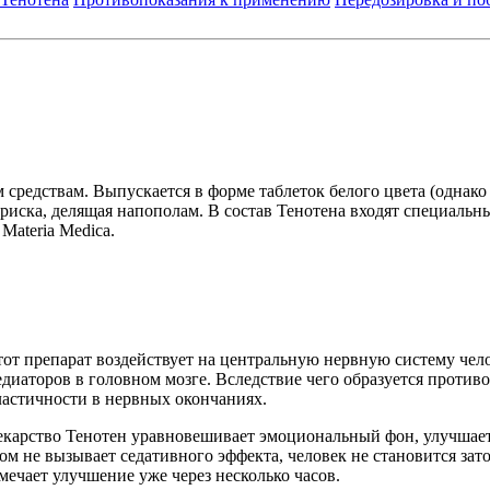
средствам. Выпускается в форме таблеток белого цвета (однако 
риска, делящая напополам. В состав Тенотена входят специальны
Materia Medica.
тот препарат воздействует на центральную нервную систему чел
диаторов в головном мозге. Вследствие чего образуется против
ластичности в нервных окончаниях.
екарство Тенотен уравновешивает эмоциональный фон, улучшает 
ом не вызывает седативного эффекта, человек не становится з
мечает улучшение уже через несколько часов.