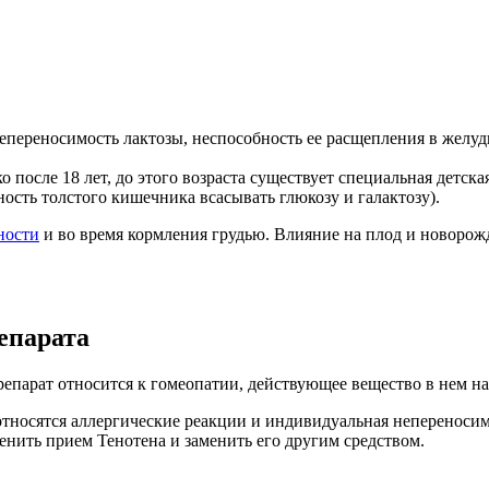
непереносимость лактозы, неспособность ее расщепления в желуд
 после 18 лет, до этого возраста существует специальная детск
сть толстого кишечника всасывать глюкозу и галактозу).
ности
и во время кормления грудью. Влияние на плод и новорожд
епарата
епарат относится к гомеопатии, действующее вещество в нем на
тносятся аллергические реакции и индивидуальная непереносимо
енить прием Тенотена и заменить его другим средством.