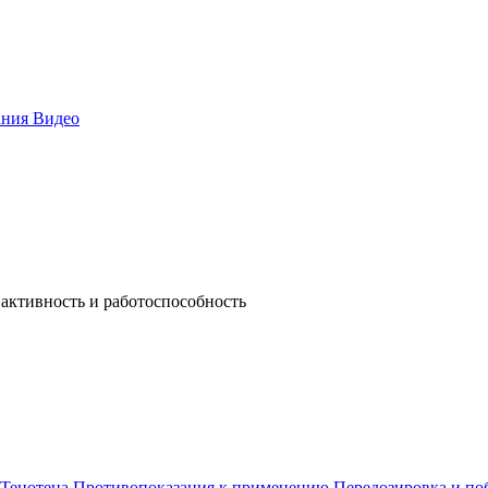
ания
Видео
активность и работоспособность
Тенотена
Противопоказания к применению
Передозировка и по