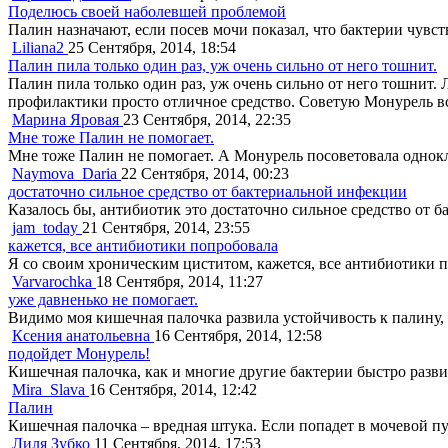
Поделюсь своей наболевшей проблемой
Палин назначают, если посев мочи показал, что бактерии чувс
Liliana2
25 Сентября, 2014, 18:54
Палин пила только один раз, уж очень сильно от него тошнит.
Палин пила только один раз, уж очень сильно от него тошнит.
профилактики просто отличное средство. Советую Монурель все
Марина Яровая
23 Сентября, 2014, 22:35
Мне тоже Палин не помогает.
Мне тоже Палин не помогает. А Монурель посоветовала одноклас
Naymova_Daria
22 Сентября, 2014, 00:23
достаточно сильное средство от бактериальной инфекции
Казалось бы, антибиотик это достаточно сильное средство от 
jam_today
21 Сентября, 2014, 23:55
кажется, все антибиотики попробовала
Я со своим хроническим циститом, кажется, все антибиотики п
Varvarochka
18 Сентября, 2014, 11:27
уже давненько не помогает.
Видимо моя кишечная палочка развила устойчивость к палину, 
Ксения анатольевна
16 Сентября, 2014, 12:58
подойдет Монурель!
Кишечная палочка, как и многие другие бактерии быстро разви
Mira_Slava
16 Сентября, 2014, 12:42
Палин
Кишечная палочка – вредная штука. Если попадет в мочевой пу
Лиля Зубко
11 Сентября, 2014, 17:53