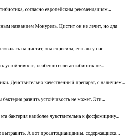
нтибиотика, согласно европейским рекомендациям...
чным названием Монурель. Цистит он не лечит, но для
алась на цистит, она спросила, есть ли у нас...
ь устойчивость, особенно если антибиотик не...
ики. Действительно качественный препарат, с наличием...
бактерия развить устойчивость не может. Эти...
эта бактерия наиболее чувствительна к фосфомицину...
е вытравить. А вот проантоцианидины, содержащиеся...