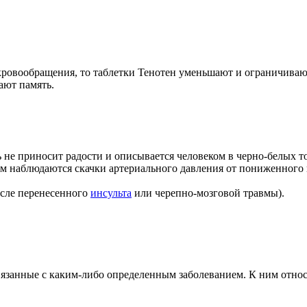
кровообращения, то таблетки Тенотен уменьшают и ограничива
ают память.
ь не приносит радости и описывается человеком в черно-белых то
ром наблюдаются скачки артериального давления от пониженного
осле перенесенного
инсульта
или черепно-мозговой травмы).
вязанные с каким-либо определенным заболеванием. К ним относ