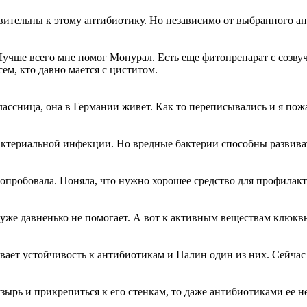
твительны к этому антибиотику. Но независимо от выбранного а
 Лучше всего мне помог Монурал. Есть еще фитопрепарат с созву
м, кто давно мается с циститом.
сница, она в Германии живет. Как то переписывались и я пожалов
бактериальной инфекции. Но вредные бактерии способны развиват
опробовала. Поняла, что нужно хорошее средство для профилакт
уже давненько не помогает. А вот к активным веществам клюквы 
вает устойчивость к антибиотикам и Палин один из них. Сейчас 
зырь и прикрепиться к его стенкам, то даже антибиотиками ее н