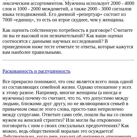
лексическим ассортиментом. Мужчина использует 2000 - 4000
слов и 1000 - 2000 междометий, а также 2000 - 3000 сигналов
языка телодвижений. Его дневной «репертуар» состоит из
7000 «единиц», то есть он втрое скуднее, чем у женщины.
Как оценить собственную потребность в разговоре? Считаете
ли вы ее высокой или незначительной? Как ваши оценки
соотносятся с данными научных исследований? В
приведенном ниже тесте отметьте те ответы, которые кажутся
вам наиболее правильными.
Раскованность и распущенность
Все прекрасно понимают, что секс является всего лишь одной
из составляющих семейной жизни. Однако отношение у всех
к этому разное. Например, многие женщины (а иногда и
мужчины) почему-то считают, что то, что допустимо между
людьми, близкими друг другу, но не являющимися семьей в
привычном смысле этого слова, просто-таки неприлично
между супругами. Ответьте сами себе, пошли бы вы со своим
мужем на женский стриптиз? Или могли бы откровенно
поговорить с ним о своих сексуальных предпочтениях? Как
можно, ведь общественной моралью это осуждается!
Действительно, когда речь заходит об интимных отношениях,