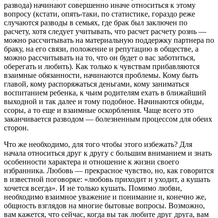
развода) начинают совершенно иначе относиться к этому
вопросу (кстати, опять-таки, по статистике, гораздо реже
случаются разводы в семьях, где брак был заключен по
расчету, хотя следует учитывать, что расчет расчету рознь —
можно рассчитывать на материальную поддержку партнера по
браку, на его связи, положение и репутацию в обществе, а
можно рассчитывать на то, что он будет о вас заботиться,
оберегать и любить). Как только к чувствам прибавляются
взаимные обязанности, начинаются проблемы. Кому быть
главой, кому распоряжаться деньгами, кому заниматься
воспитанием ребенка, к чьим родителям ехать в ближайший
выходной и так далее и тому подобное. Начинаются обиды,
ссоры, а то еще и взаимные оскорбления. Чаще всего это
заканчивается разводом — болезненным процессом для обеих
сторон.
Что же необходимо, для того чтобы этого избежать? Для
начала относиться друг к другу с большим вниманием и знать
особенности характера и отношение к жизни своего
избранника. Любовь — прекрасное чувство, но, как говорится
в известной поговорке: «любовь приходит и уходит, а кушать
хочется всегда». И не только кушать. Помимо любви,
необходимо взаимное уважение и понимание и, конечно же,
общность взглядов на многие бытовые вопросы. Возможно,
вам кажется, что сейчас, когда вы так любите друг друга, вам