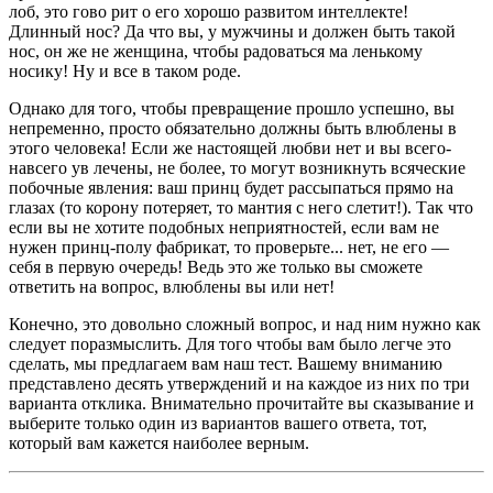
лоб, это гово рит о его хорошо развитом интеллекте!
Длинный нос? Да что вы, у мужчины и должен быть такой
нос, он же не женщина, чтобы радоваться ма ленькому
носику! Ну и все в таком роде.
Однако для того, чтобы превращение прошло успешно, вы
непременно, просто обязательно должны быть влюблены в
этого человека! Если же настоящей любви нет и вы всего-
навсего ув лечены, не более, то могут возникнуть всяческие
побочные явления: ваш принц будет рассыпаться прямо на
глазах (то корону потеряет, то мантия с него слетит!). Так что
если вы не хотите подобных неприятностей, если вам не
нужен принц-полу фабрикат, то проверьте... нет, не его —
себя в первую очередь! Ведь это же только вы сможете
ответить на вопрос, влюблены вы или нет!
Конечно, это довольно сложный вопрос, и над ним нужно как
следует поразмыслить. Для того чтобы вам было легче это
сделать, мы предлагаем вам наш тест. Вашему вниманию
представлено десять утверждений и на каждое из них по три
варианта отклика. Внимательно прочитайте вы сказывание и
выберите только один из вариантов вашего ответа, тот,
который вам кажется наиболее верным.