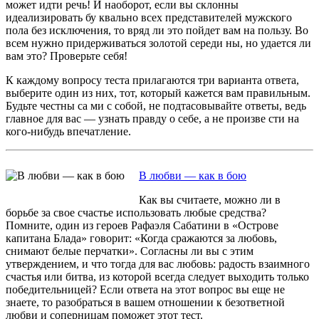
может идти речь! И наоборот, если вы склонны
идеализировать бу квально всех представителей мужского
пола без исключения, то вряд ли это пойдет вам на пользу. Во
всем нужно придерживаться золотой середи ны, но удается ли
вам это? Проверьте себя!
К каждому вопросу теста прилагаются три варианта ответа,
выберите один из них, тот, который кажется вам правильным.
Будьте честны са ми с собой, не подтасовывайте ответы, ведь
главное для вас — узнать правду о себе, а не произве сти на
кого-нибудь впечатление.
В любви — как в бою
Как вы считаете, можно ли в
борьбе за свое счастье использовать любые средства?
Помните, один из героев Рафаэля Сабатини в «Острове
капитана Блада» говорит: «Когда сражаются за любовь,
снимают белые перчатки». Согласны ли вы с этим
утверждением, и что тогда для вас любовь: радость взаимного
счастья или битва, из которой всегда следует выходить только
победительницей? Если ответа на этот вопрос вы еще не
знаете, то разобраться в вашем отношении к безответной
любви и соперницам поможет этот тест.