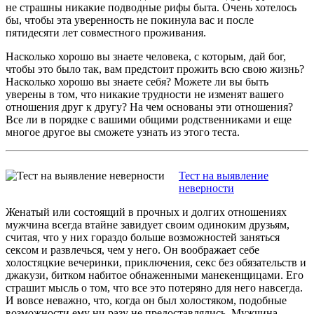
не страшны никакие подводные рифы быта. Очень хотелось
бы, чтобы эта уверенность не покинула вас и после
пятидесяти лет совместного проживания.
Насколько хорошо вы знаете человека, с которым, дай бог,
чтобы это было так, вам предстоит прожить всю свою жизнь?
Насколько хорошо вы знаете себя? Можете ли вы быть
уверены в том, что никакие трудности не изменят вашего
отношения друг к другу? На чем основаны эти отношения?
Все ли в порядке с вашими общими родственниками и еще
многое другое вы сможете узнать из этого теста.
Тест на выявление
неверности
Женатый или состоящий в прочных и долгих отношениях
мужчина всегда втайне завидует своим одиноким друзьям,
считая, что у них гораздо больше возможностей заняться
сексом и развлечься, чем у него. Он воображает себе
холостяцкие вечеринки, приключения, секс без обязательств и
джакузи, битком набитое обнаженными манекенщицами. Его
страшит мысль о том, что все это потеряно для него навсегда.
И вовсе неважно, что, когда он был холостяком, подобные
возможности ему ни разу не предоставлялись. Мужчина