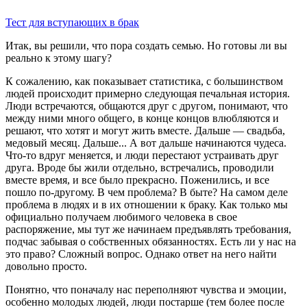
Тест для вступающих в брак
Итак, вы решили, что пора создать семью. Но готовы ли вы
реально к этому шагу?
К сожалению, как показывает статистика, с большинством
людей происходит примерно следующая печальная история.
Люди встречаются, общаются друг с другом, понимают, что
между ними много общего, в конце концов влюбляются и
решают, что хотят и могут жить вместе. Дальше — свадьба,
медовый месяц. Дальше... А вот дальше начинаются чудеса.
Что-то вдруг меняется, и люди перестают устраивать друг
друга. Вроде бы жили отдельно, встречались, проводили
вместе время, и все было прекрасно. Поженились, и все
пошло по-другому. В чем проблема? В быте? На самом деле
проблема в людях и в их отношении к браку. Как только мы
официально получаем любимого человека в свое
распоряжение, мы тут же начинаем предъявлять требования,
подчас забывая о собственных обязанностях. Есть ли у нас на
это право? Сложный вопрос. Однако ответ на него найти
довольно просто.
Понятно, что поначалу нас переполняют чувства и эмоции,
особенно молодых людей, люди постарше (тем более после