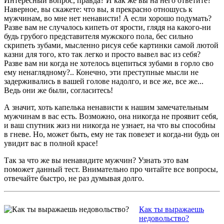
Интересный вопрос, правда? И как же вы на него ответите?
Наверное, вы скажете: что вы, я прекрасно отношусь к
мужчинам, во мне нет ненависти! А если хорошо подумать?
Разве вам не случалось кипеть от ярости, глядя на какого-ни
будь грубого представителя мужского пола, бес сильно
скрипеть зубами, мысленно рисуя себе картинки самой лютой
казни для того, кто так легко и просто вывел вас из себя?
Разве вам ни когда не хотелось вцепиться зубами в горло сво
ему ненаглядному?.. Конечно, эти преступные мысли не
задерживались в вашей голове надолго, и все же, все же...
Ведь они же были, согласитесь!
А значит, хоть капелька ненависти к нашим замечательным
мужчинам в вас есть. Возможно, она никогда не проявит себя,
и ваш спутник жиз ни никогда не узнает, на что вы способны
в гневе. Но, может быть, ему не так повезет и когда-ни будь он
увидит вас в полной красе!
Так за что же вы ненавидите мужчин? Узнать это вам
поможет данный тест. Внимательно про читайте все вопросы,
отвечайте быстро, не раз думывая долго.
Как ты выражаешь
недовольство?