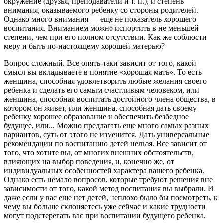
окружение (друзья, преподаватели и т. п.), и степень
внимания, оказываемого ребенку со стороны родителей.
Однако много внимания — еще не показатель хорошего
воспитания. Вниманием можно испортить в не меньшей
степени, чем при его полном отсутствии. Как же соблюсти
меру и быть по-настоящему хорошей матерью?
Вопрос сложный. Все опять-таки зависит от того, какой
смысл вы вкладываете в понятие «хорошая мать». То есть
женщина, способная удовлетворить любые желания своего
ребенка и сделать его самым счастливым человеком, или
женщина, способная воспитать достойного члена общества, в
котором он живет, или женщина, способная дать своему
ребенку хорошее образование и обеспечить безбедное
будущее, или... Можно предлагать еще много самых разных
вариантов, суть от этого не изменится. Дать универсальные
рекомендации по воспитанию детей нельзя. Все зависит от
того, что хотите вы, от многих внешних обстоятельств,
влияющих на выбор поведения, и, конечно же, от
индивидуальных особенностей характера вашего ребенка.
Однако есть немало вопросов, которые требуют решения вне
зависимости от того, какой метод воспитания вы выбрали. И
даже если у вас еще нет детей, неплохо было бы посмотреть, к
чему вы больше склоняетесь уже сейчас и какие трудности
могут подстерегать вас при воспитании будущего ребенка.