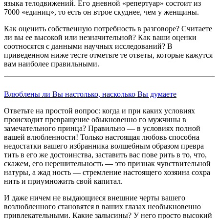
языка телодвижений. Его дневной «репертуар» состоит из
7000 «единиц», то есть он втрое скуднее, чем у женщины.
Как оценить собственную потребность в разговоре? Считаете
ли вы ее высокой или незначительной? Как ваши оценки
соотносятся с данными научных исследований? В
приведенном ниже тесте отметьте те ответы, которые кажутся
вам наиболее правильными.
Влюблены ли Вы настолько, насколько Вы думаете
Ответьте на простой вопрос: когда и при каких условиях
происходит превращение обыкновенно го мужчины в
замечательного принца? Правильно — в условиях полной
вашей влюбленности! Только настоящая любовь способна
недостатки вашего избранника волшебным образом превра
тить в его же достоинства, заставить вас пове рить в то, что,
скажем, его нерешительность — это признак чувствительной
натуры, а жад ность — стремление настоящего хозяина сохра
нить и приумножить свой капитал.
И даже ничем не выдающиеся внешние черты вашего
возлюбленного становятся в ваших глазах необыкновенно
привлекательными. Какие залысины? У него просто высокий