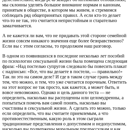
мы склонны уделять большое внимание нормам и канонам,
принятым в обществе, в котором мы живем, и стремимся
соблюдать ряд общепринятых правил. А если кто-то делает
что-то не так, это считается непристойным и старательно
замалчивается.
А не кажется ли вам, что не придавать этой стороне семейной
жизни совсем никакого значения еще более безнравственно?
Если вы с этим согласны, то продолжим наш разговор.
В одном из появившихся в последние несколько лет пособий
по психологии сексуальной жизни была помещена следующая
фраза: «Над постелью супругов следовало бы повесить плакат
с надписью: «Все, что вы делаете в постели, — правильно!»
Так ли это на самом деле? И где в таком случае грань между
тем, что можно, и тем, что уже считается порочным. Ответить
на этот вопрос не так просто, как кажется, а может быть, и
вовсе невозможно. Однако и цель данного теста — не
определить, насколько вы распущенны или целомудренны, а
попытаться помочь вам самой понять, насколько вы
счастливы в сексуальной жизни. А сделать это можно, только
если определить, что вы считаете приемлемым, а что
противоестественным, какую роль в этом сыграли
традиционные представления о допустимом и недопустимом,
насколько вы подвержены моральным предрассудкам и как