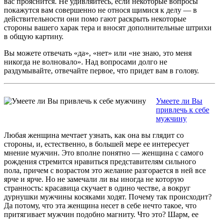
вас прояснится. Не удивляйтесь, если некоторые вопросы
покажутся вам совершенно не относя щимися к делу — в
действительности они помо гают раскрыть некоторые
стороны вашего харак тера и вносят дополнительные штрихи
в общую картину.
Вы можете отвечать «да», «нет» или «не знаю, это меня
никогда не волновало». Над вопросами долго не
раздумывайте, отвечайте первое, что придет вам в голову.
Умеете ли Вы
привлечь к себе
мужчину
Любая женщина мечтает узнать, как она вы глядит со
стороны, и, естественно, в большей мере ее интересует
мнение мужчин. Это вполне понятно — женщина с самого
рождения стремится нравиться представителям сильного
пола, причем с возрастом это желание разгорается в ней все
ярче и ярче. Но не замечали ли вы иногда не которую
странность: красавица скучает в одино честве, а вокруг
дурнушки мужчины косяками ходят. Почему так происходит?
Да потому, что эта женщина несет в себе нечто такое, что
притягивает мужчин подобно магниту. Что это? Шарм, ее