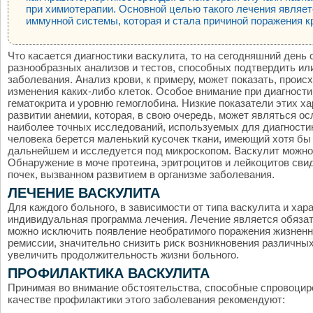
при химиотерапии. Основной целью такого лечения являе
иммунной системы, которая и стала причиной поражения к
Что касается диагностики васкулита, то на сегодняшний ден
разнообразных анализов и тестов, способных подтвердить или
заболевания. Анализ крови, к примеру, может показать, проис
изменения каких-либо клеток. Особое внимание при диагност
гематокрита и уровню гемоглобина. Низкие показатели этих х
развитии анемии, которая, в свою очередь, может являться о
наиболее точных исследований, используемых для диагности
человека берется маленький кусочек ткани, имеющий хотя бы 
дальнейшем и исследуется под микроскопом. Васкулит можно
Обнаружение в моче протеина, эритроцитов и лейкоцитов св
почек, вызванном развитием в организме заболевания.
ЛЕЧЕНИЕ ВАСКУЛИТА
Для каждого больного, в зависимости от типа васкулита и хар
индивидуальная программа лечения. Лечение является обязат
можно исключить появление необратимого поражения жизненн
ремиссии, значительно снизить риск возникновения различных
увеличить продолжительность жизни больного.
ПРОФИЛАКТИКА ВАСКУЛИТА
Принимая во внимание обстоятельства, способные спровоциро
качестве профилактики этого заболевания рекомендуют: