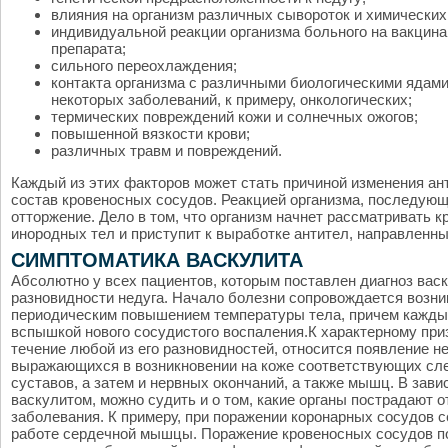
влияния на организм различных сывороток и химических
индивидуальной реакции организма больного на вакцина
препарата;
сильного переохлаждения;
контакта организма с различными биологическими ядам
некоторых заболеваний, к примеру, онкологических;
термических повреждений кожи и солнечных ожогов;
повышенной вязкости крови;
различных травм и повреждений.
Каждый из этих факторов может стать причиной изменения ант
состав кровеносных сосудов. Реакцией организма, последующ
отторжение. Дело в том, что организм начнет рассматривать 
инородных тел и приступит к выработке антител, направленны
СИМПТОМАТИКА ВАСКУЛИТА
Абсолютно у всех пациентов, которым поставлен диагноз васк
разновидности недуга. Начало болезни сопровождается возни
периодическим повышением температуры тела, причем каждый
вспышкой нового сосудистого воспаления.К характерному пр
течение любой из его разновидностей, относится появление 
выражающихся в возникновении на коже соответствующих сле
суставов, а затем и нервных окончаний, а также мышц. В зави
васкулитом, можно судить и о том, какие органы пострадают о
заболевания. К примеру, при поражении коронарных сосудов с
работе сердечной мышцы. Поражение кровеносных сосудов по