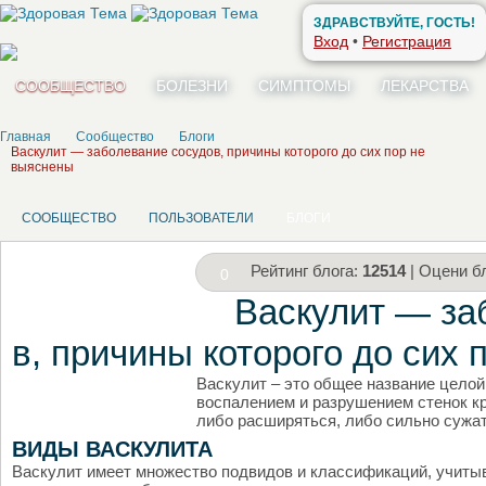
ЗДРАВСТВУЙТЕ, ГОСТЬ!
Вход
•
Регистрация
СООБЩЕСТВО
БОЛЕЗНИ
СИМПТОМЫ
ЛЕКАРСТВА
Главная
Сообщество
Блоги
Васкулит — заболевание сосудов, причины которого до сих пор не
выяснены
СООБЩЕСТВО
ПОЛЬЗОВАТЕЛИ
БЛОГИ
Рейтинг блога:
12514
| Оцени бл
0
Васкулит — за
в, причины которого до сих
Васкулит – это общее название цело
НАПИШИТЕ СВОЙ БЛОГ
воспалением и разрушением стенок к
либо расширяться, либо сильно сужат
ВИДЫ ВАСКУЛИТА
Васкулит имеет множество подвидов и классификаций, учит