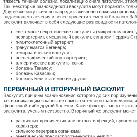
тяжесть течения болезни, локализацию очага патологии, этиоло
Так, некоторые разновидности васкулита могут поражать тольк
Другие же могут сильно навредить жизненно важным органам, 
надлежащего лечения и вовсе привести к смерти больного.За
васкулит включает в себя следующие разновидности патологи
системные некротические васкулиты (микрополиангиит,
периартериит, смешанный васкулит, синдром Черджа-Стр
гигантоклеточный артериит;
гранулематоз Вегенера;
геморрагический васкулит;
неспецифический аортоартериит;
аллергические васкулиты кожи;
болезнь Такаясу;
болезнь Кавасаки;
болезнь Бехчета и многие другие.
ПЕРВИЧНЫЙ И ВТОРИЧНЫЙ ВАСКУЛИТ
Васкулит, причины возникновения которого до сих пор изучен
т.е. возникающим в качестве самостоятельного заболевания, 
фоне какой-либо другой болезни. Какие факторы могут стать 
васкулита, ученым неизвестно. Вторичный же васкулит может 
различных хронических или острых инфекций, причем как
характера;
сильного перегрева организма;
генетической предрасположенности к недугу;