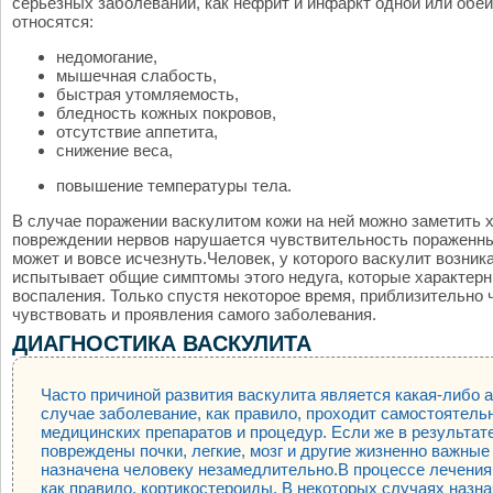
серьезных заболеваний, как нефрит и инфаркт одной или обе
относятся:
недомогание,
мышечная слабость,
быстрая утомляемость,
бледность кожных покровов,
отсутствие аппетита,
снижение веса,
повышение температуры тела.
В случае поражении васкулитом кожи на ней можно заметить 
повреждении нервов нарушается чувствительность пораженных
может и вовсе исчезнуть.Человек, у которого васкулит возник
испытывает общие симптомы этого недуга, которые характерн
воспаления. Только спустя некоторое время, приблизительно 
чувствовать и проявления самого заболевания.
ДИАГНОСТИКА ВАСКУЛИТА
Часто причиной развития васкулита является какая-либо а
случае заболевание, как правило, проходит самостоятель
медицинских препаратов и процедур. Если же в результат
повреждены почки, легкие, мозг и другие жизненно важные
назначена человеку незамедлительно.В процессе лечения
как правило, кортикостероиды. В некоторых случаях наз