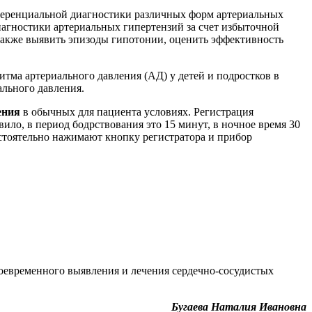
ференциальной диагностики различных форм артериальных
гностики артериальных гипертензий за счет избыточной
 также выявить эпизоды гипотонии, оценить эффективность
итма артериального давления (АД) у детей и подростков в
ального давления.
ения
в обычных для пациента условиях. Регистрация
ило, в период бодрствования это 15 минут, в ночное время 30
остоятельно нажимают кнопку регистратора и прибор
оевременного выявления и лечения сердечно-сосудистых
Бугаева Наталия Ивановна