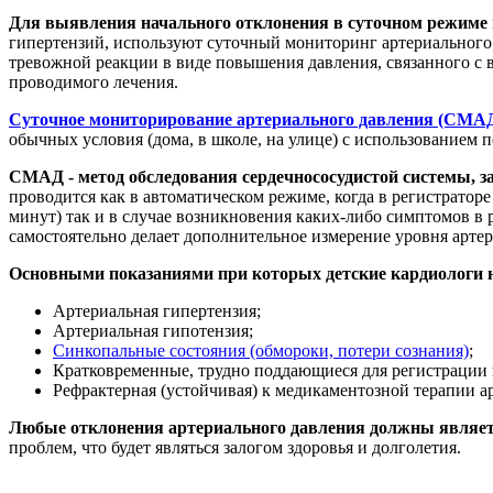
Для выявления начального отклонения в суточном режиме 
гипертензий, используют суточный мониторинг артериального
тревожной реакции в виде повышения давления, связанного с 
проводимого лечения.
Суточное мониторирование артериального давления (СМАД)
обычных условия (дома, в школе, на улице) с использованием 
СМАД - метод обследования сердечнососудистой системы, 
проводится как в автоматическом режиме, когда в регистратор
минут) так и в случае возникновения каких-либо симптомов в
самостоятельно делает дополнительное измерение уровня артер
Основными показаниями при которых детские кардиологи
Артериальная гипертензия;
Артериальная гипотензия;
Синкопальные состояния (обмороки, потери сознания)
;
Кратковременные, трудно поддающиеся для регистрации 
Рефрактерная (устойчивая) к медикаментозной терапии а
Любые отклонения артериального давления должны являет
проблем, что будет являться залогом здоровья и долголетия.