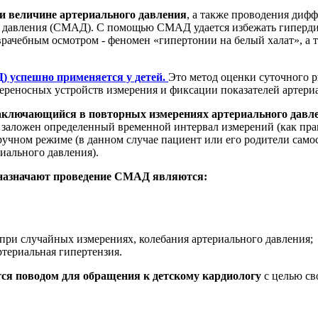
и величине артериального давления
, а также проводения диф
 давления (СМАД). С помощью СМАД удается избежать гипердиа
врачебным осмотром - феномен «гипертонии на белый халат», а
 успешно применяется у детей.
Это метод оценки суточного р
переносных устройств измерения и фиксации показателей артери
заключающийся в повторных измерениях артериального давл
е заложен определенный временной интервал измерений (как прав
 ручном режиме (в данном случае пациент или его родители сам
иального давления).
 назначают проведение СМАД являются:
при случайных измерениях, колебания артериального давления;
ртериальная гипертензия.
ся поводом для обращения к детскому кардиологу
с целью св