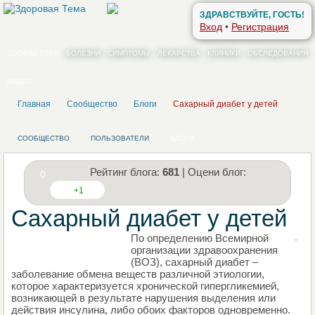
ЗДРАВСТВУЙТЕ, ГОСТЬ!
Вход
•
Регистрация
СООБЩЕСТВО
БОЛЕЗНИ
СИМПТОМЫ
ЛЕКАРСТВА
КЛИНИКИ
ОБСЛЕДОВАНИЯ
ВИДЕО
Главная
Сообщество
Блоги
Сахарный диабет у детей
СООБЩЕСТВО
ПОЛЬЗОВАТЕЛИ
БЛОГИ
Рейтинг блога:
681
| Оцени блог:
0
+1
Сахарный диабет у детей
По определению Всемирной
НАПИШИТЕ СВОЙ БЛОГ
организации здравоохранения
(ВОЗ), сахарный диабет –
заболевание обмена веществ различной этиологии,
которое характеризуется хронической гипергликемией,
возникающей в результате нарушения выделения или
действия инсулина, либо обоих факторов одновременно.