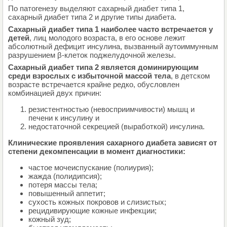
По патогенезу выделяют сахарный диабет типа 1,
сахарный диабет типа 2 и другие типы диабета.
Cахарный диабет типа 1 наиболее часто встречается у
детей
, лиц молодого возраста, в его основе лежит
абсолютный дефицит инсулина, вызванный аутоиммунным
разрушением β-клеток поджелудочной железы.
Cахарный диабет типа 2 является доминирующим
среди взрослых с избыточной массой тела
, в детском
возрасте встречается крайне редко, обусловлен
комбинацией двух причин:
резистентностью (невосприимчивости) мышц и
печени к инсулину и
недостаточной секрецией (выработкой) инсулина.
Клинические проявления сахарного диабета зависят от
степени декомпенсации в момент диагностики:
частое мочеиспускание (полиурия);
жажда (полидипсия);
потеря массы тела;
повышенный аппетит;
сухость кожных покровов и слизистых;
рецидивирующие кожные инфекции;
кожный зуд;