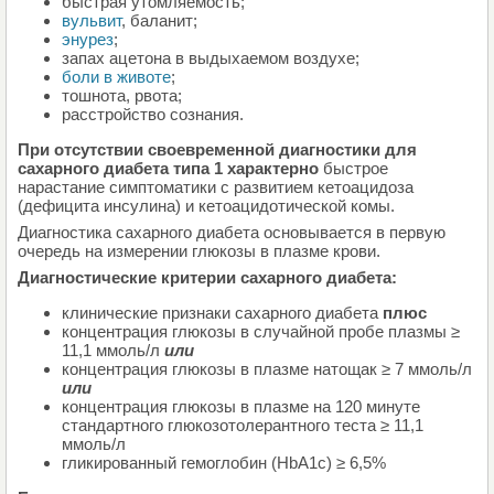
быстрая утомляемость;
вульвит
, баланит;
энурез
;
запах ацетона в выдыхаемом воздухе;
боли в животе
;
тошнота, рвота;
расстройство сознания.
При отсутствии своевременной диагностики для
сахарного диабета типа 1 характерно
быстрое
нарастание симптоматики с развитием кетоацидоза
(дефицита инсулина) и кетоацидотической комы.
Диагностика сахарного диабета основывается в первую
очередь на измерении глюкозы в плазме крови.
Диагностические критерии сахарного диабета:
клинические признаки сахарного диабета
плюс
концентрация глюкозы в случайной пробе плазмы ≥
11,1 ммоль/л
или
концентрация глюкозы в плазме натощак ≥ 7 ммоль/л
или
концентрация глюкозы в плазме на 120 минуте
стандартного глюкозотолерантного теста ≥ 11,1
ммоль/л
гликированный гемоглобин (HbA1c) ≥ 6,5%