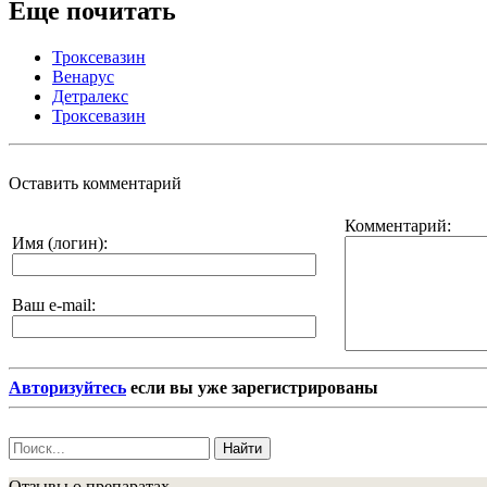
Еще почитать
Троксевазин
Венарус
Детралекс
Троксевазин
Оставить комментарий
Комментарий:
Имя (логин):
Ваш e-mail:
Авторизуйтесь
если вы уже зарегистрированы
Найти
Отзывы о препаратах