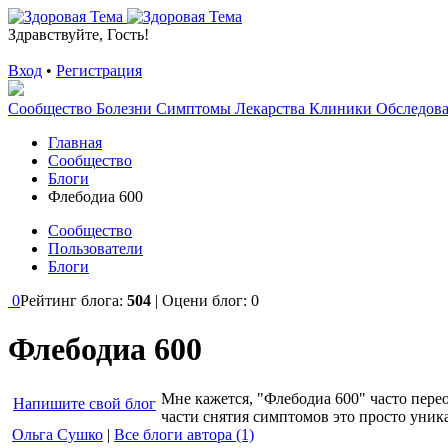
Здравствуйте, Гость!
Вход
•
Регистрация
Сообщество
Болезни
Симптомы
Лекарства
Клиники
Обследов
Главная
Сообщество
Блоги
Флебодиа 600
Сообщество
Пользователи
Блоги
0
Рейтинг блога:
504
| Оцени блог:
0
Флебодиа 600
Мне кажется, "Флебодиа 600" часто перео
Напишите свой блог
части снятия симптомов это просто уник
Ольга Сушко
|
Все блоги автора (1)