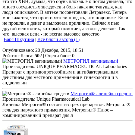
это это ХВН, думала, что обувь плохая. Но потом увидела, что
много сосудистых звездочек и боль такая же тянущая, как
люди описывают. В аптеке посоветовали Детралекс. Теперь
мне кажется, что просто хотели продать, что подороже. Боли
не прошли, а денег я выложила прилично. Сейчас я пью
другой венотоник, который помогает, а стоит дешевле. Так
что, высокая цена - не всегда высокое качество.
Варя Шкутина
|
Все блоги автора (1)
Опубликовано: 20 Декабря, 2015, 18:51
Рейтинг блога:
502
| Оцени блог:
0
МЕТРОГИЛ вагинальный
Производитель: UNIQUE PHARMACEUTICAL Laboratories
Препарат с противопротозойным и антибактериальным
действием для местного применения в гинекологии и в
андрологии
Метрогил® - линейка средств
Производитель: Unique Pharmaceutical Lab
Линейка Метрогил® состоит из трех препаратов: Метрогил®
гель для наружного применения, Метрогил® Плюс –
комбинированный препарат для л