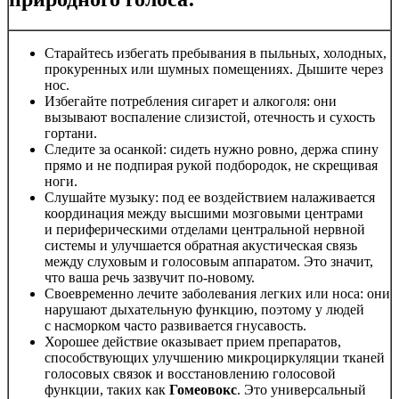
Старайтесь избегать пребывания в пыльных, холодных,
прокуренных или шумных помещениях. Дышите через
нос.
Избегайте потребления сигарет и алкоголя: они
вызывают воспаление слизистой, отечность и сухость
гортани.
Следите за осанкой: сидеть нужно ровно, держа спину
прямо и не подпирая рукой подбородок, не скрещивая
ноги.
Слушайте музыку: под ее воздействием налаживается
координация между высшими мозговыми центрами
и периферическими отделами центральной нервной
системы и улучшается обратная акустическая связь
между слуховым и голосовым аппаратом. Это значит,
что ваша речь зазвучит по-новому.
Своевременно лечите заболевания легких или носа: они
нарушают дыхательную функцию, поэтому у людей
с насморком часто развивается гнусавость.
Хорошее действие оказывает прием препаратов,
способствующих улучшению микроциркуляции тканей
голосовых связок и восстановлению голосовой
функции, таких как
Гомеовокс
. Это универсальный