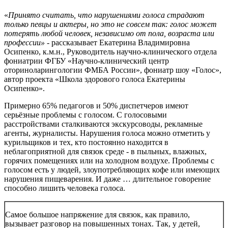
«
Принято считать, что нарушениями голоса страдают
только певцы и актеры, но это не совсем так: голос может
потерять любой человек, независимо от пола, возраста или
профессии»
- рассказывает Екатерина Владимировна
Осипенко, к.м.н., Руководитель научно-клинического отдела
фониатрии ФГБУ «Научно-клинический центр
оториноларингологии ФМБА России», фониатр шоу «Голос»,
автор проекта «Школа здорового голоса Екатерины
Осипенко».
Примерно 65% педагогов и 50% диспетчеров имеют
серьёзные проблемы с голосом. С голосовыми
расстройствами сталкиваются экскурсоводы, рекламные
агенты, журналисты. Нарушения голоса можно отметить у
курильщиков и тех, кто постоянно находится в
неблагоприятной для связок среде - в пыльных, влажных,
горячих помещениях или на холодном воздухе. Проблемы с
голосом есть у людей, злоупотребляющих кофе или имеющих
нарушения пищеварения. И даже … длительное говорение
способно лишить человека голоса.
Самое большое напряжение для связок, как правило,
вызывает разговор на повышенных тонах. Так, у детей,