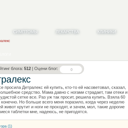
СИМПТОМЫ
ЛЕКАРСТВА
КЛИНИКИ
ралекс
БЛОГИ
йтинг блога:
512
| Оцени блог:
0
тралекс
е просила Детралекс ей купить, кто-то ей насоветовал, сказал,
волшебное средство. Мама давно с ногами страдает, там отеки и
судистой сетке все. Раз уж так просит, решила купить. Взяла 60
, конечно. Но больше всего меня поразило, когда через неделю
й живот крутит и ноги не проходят, и зачем, мол, такие дорогие
иеся таблетки мне, надеюсь, не пригодятся.
ора (1)