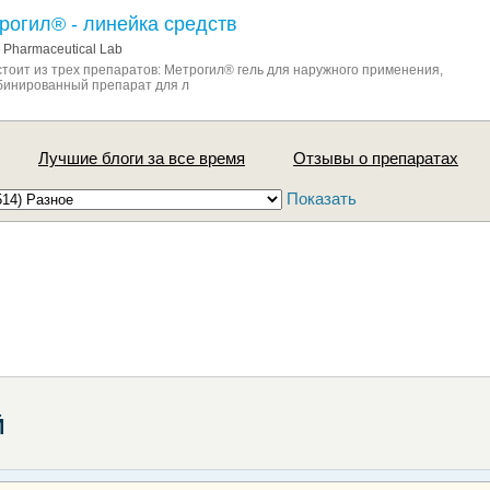
рогил® - линейка средств
 Pharmaceutical Lab
тоит из трех препаратов: Метрогил® гель для наружного применения,
бинированный препарат для л
Лучшие блоги за все время
Отзывы о препаратах
Показать
Й