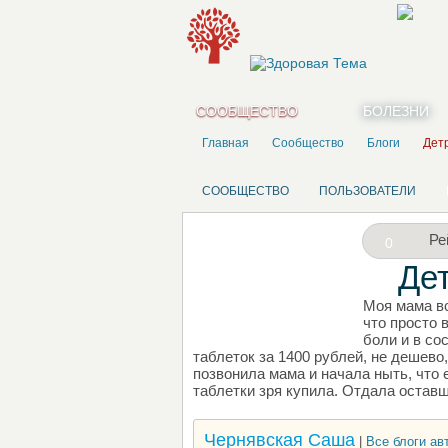
СООБЩЕСТВО
БОЛЕЗНИ
Главная
Сообщество
Блоги
Дет
СООБЩЕСТВО
ПОЛЬЗОВАТЕЛИ
Ре
0
Де
Моя мама вс
НАПИШИТЕ СВОЙ БЛОГ
что просто 
боли и в со
таблеток за 1400 рублей, не дешево
позвонила мама и начала ныть, что е
таблетки зря купила. Отдала оставш
Чернявская Саша
|
Все блоги авт