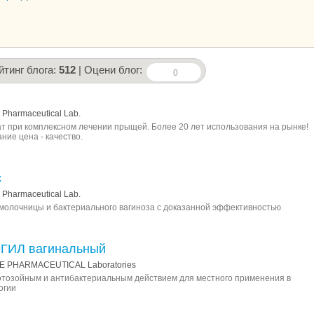
йтинг блога:
512
| Оцени блог:
0
Pharmaceutical Lab.
 при комплексном лечении прыщей. Более 20 лет использования на рынке!
ние цена - качество.
с
Pharmaceutical Lab.
молочницы и бактериального вагиноза с доказанной эффективностью
ГИЛ вагинальный
E PHARMACEUTICAL Laboratories
отозойным и антибактериальным действием для местного применения в
огии