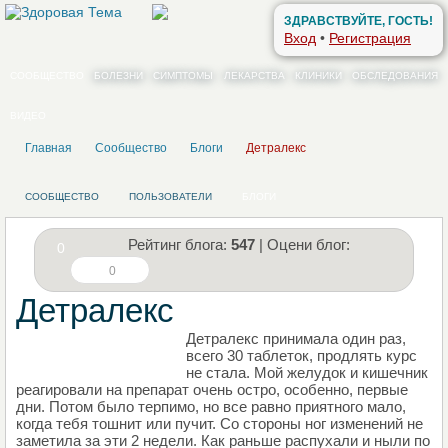
ЗДРАВСТВУЙТЕ, ГОСТЬ!
Вход
•
Регистрация
СООБЩЕСТВО
БОЛЕЗНИ
СИМПТОМЫ
ЛЕКАРСТВА
КЛИНИКИ
ОБСЛЕДОВАНИЯ
ВИДЕО
Главная
Сообщество
Блоги
Детралекс
СООБЩЕСТВО
ПОЛЬЗОВАТЕЛИ
БЛОГИ
Рейтинг блога:
547
| Оцени блог:
0
0
Детралекс
Детралекс принимала один раз,
НАПИШИТЕ СВОЙ БЛОГ
всего 30 таблеток, продлять курс
не стала. Мой желудок и кишечник
реагировали на препарат очень остро, особенно, первые
дни. Потом было терпимо, но все равно приятного мало,
когда тебя тошнит или пучит. Со стороны ног изменений не
заметила за эти 2 недели. Как раньше распухали и ныли по