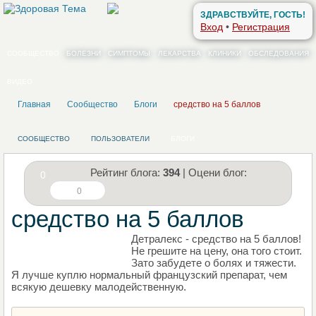
ЗДРАВСТВУЙТЕ, ГОСТЬ!
Вход
•
Регистрация
СООБЩЕСТВО
БОЛЕЗНИ
СИМПТОМЫ
ЛЕКАРСТВА
КЛИНИКИ
ОБСЛЕДОВАНИЯ
ВИДЕО
Главная
Сообщество
Блоги
средство на 5 баллов
СООБЩЕСТВО
ПОЛЬЗОВАТЕЛИ
БЛОГИ
Рейтинг блога:
394
| Оцени блог:
0
0
средство на 5 баллов
Детралекс - средство на 5 баллов!
НАПИШИТЕ СВОЙ БЛОГ
Не грешите на цену, она того стоит.
Зато забудете о болях и тяжести.
Я лучше куплю нормальный французский препарат, чем
всякую дешевку малодейственную.