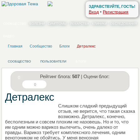
ЗДРАВСТВУЙТЕ, ГОСТЬ!
Вход
•
Регистрация
СООБЩЕСТВО
БОЛЕЗНИ
СИМПТОМЫ
ЛЕКАРСТВА
КЛИНИКИ
ОБСЛЕДОВАНИЯ
ВИДЕО
Главная
Сообщество
Блоги
Детралекс
СООБЩЕСТВО
ПОЛЬЗОВАТЕЛИ
БЛОГИ
Рейтинг блога:
507
| Оцени блог:
0
0
Детралекс
Слишком сладкий предыдущий
НАПИШИТЕ СВОЙ БЛОГ
отзыв, не верится, что такая сказка
возможно. Детралекс, конечно,
бесполезным и совсем плохим не назовешь. Но и то, что
им одним можно варикоз вылечить, очень далеко от
правды. Варикоз требует комплексного лечения, одним
венотоником не обойтись. У меня венозная