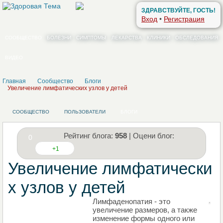
ЗДРАВСТВУЙТЕ, ГОСТЬ!
Вход
•
Регистрация
СООБЩЕСТВО
БОЛЕЗНИ
СИМПТОМЫ
ЛЕКАРСТВА
КЛИНИКИ
ОБСЛЕДОВАНИЯ
ВИДЕО
Главная
Сообщество
Блоги
Увеличение лимфатических узлов у детей
СООБЩЕСТВО
ПОЛЬЗОВАТЕЛИ
БЛОГИ
Рейтинг блога:
958
| Оцени блог:
0
+1
Увеличение лимфатически
х узлов у детей
Лимфаденопатия - это
НАПИШИТЕ СВОЙ БЛОГ
увеличение размеров, а также
изменение формы одного или