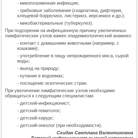
- микоплазменная инфекция;
- грибковые заболевания (скарлатина, дифтерия,
клещевой боррелиоз, листериоз, иерсиниоз и др.);
- микобактериальные (туберкулез).
При подозрении на инфекционную причину увеличенных
лимфатических узлов важен эпидемиологический анамнез:
- контакт с домашними животными (например, с
кошками);
- употребление в пищу непрожаренного мяса, сырой
воды;
- выезд на природу;
- купание в водоемах;
- посещение экзотических стран.
При увеличении лимфатических узлов необходимо
обращаться к следующим специалистам:
- детский-инфекционист;
- детский-гематолог;
- детский-хирург;
- детский-онколог (при необходимости).
Скидан Светлана Валентиновна
Детский инфекционист высшей категории