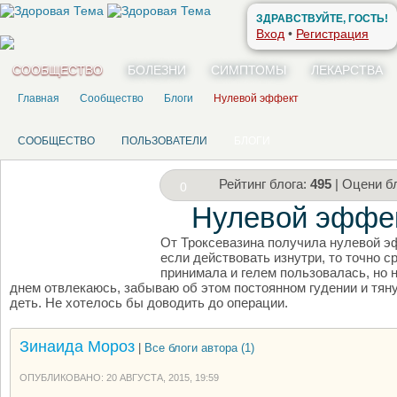
ЗДРАВСТВУЙТЕ, ГОСТЬ!
Вход
•
Регистрация
СООБЩЕСТВО
БОЛЕЗНИ
СИМПТОМЫ
ЛЕКАРСТВА
Главная
Сообщество
Блоги
Нулевой эффект
СООБЩЕСТВО
ПОЛЬЗОВАТЕЛИ
БЛОГИ
Рейтинг блога:
495
| Оцени бл
0
Нулевой эффе
От Троксевазина получила нулевой эф
НАПИШИТЕ СВОЙ БЛОГ
если действовать изнутри, то точно 
принимала и гелем пользовалась, но 
днем отвлекаюсь, забываю об этом постоянном гудении и тяну
деть. Не хотелось бы доводить до операции.
Зинаида Мороз
|
Все блоги автора (1)
ОПУБЛИКОВАНО: 20 АВГУСТА, 2015, 19:59