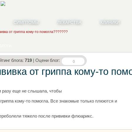
СИМПТОМЫ
ЛЕКАРСТВА
КЛИНИКИ
ивка от гриппа кому-то помогла???????
БЛОГИ
йтинг блога:
719
| Оцени блог:
0
вивка от гриппа кому-то пом
и разу еще не слышала, чтобы
 гриппа кому-то помогла. Все знакомые только плюются и
 переболели тяжело после прививки флюарикс.