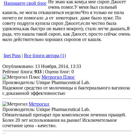
Не знаю как кому,а мне сироп Джосет
Напишите свой блог
очень помог.У меня был сильный
кашель, не могла откашляться неделю/Что я только не пила
ничего не помогало ,а от некоторых даже было хуже. По
совету подруги купила сироп Джосет,если честно была
удивлена,как быстро он вывел мокроту, стало легче дышать.Я
рада, что нашла такой сироп, как Джосет, просто сейчас очень
мало действительно хороших сиропов от кашля.
Inet Puss
|
Все блоги автора (1)
Опубликовано: 13 Ноября, 2014, 13:33
Рейтинг блога:
933
| Оцени блог:
0
Метрогил Плюс
Производитель: Unique Pharmaceutical Lab.
Надежное средство от молочницы и бактериального вагиноза
с доказанной эффективностью
Метрогил
Производитель: Unique Pharmaceutical Lab.
Обязательный препарат при комплексном лечении прыщей.
Более 20 лет использования на рынке! Исключительное
сочетание цена - качество.