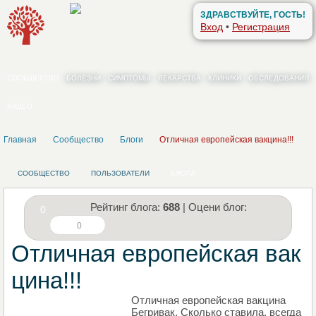
ЗДРАВСТВУЙТЕ, ГОСТЬ!
Вход
•
Регистрация
СООБЩЕСТВО
БОЛЕЗНИ
СИМПТОМЫ
ЛЕКАРСТВА
КЛИНИКИ
ОБСЛЕДОВАНИЯ
ВИДЕО
Главная
Сообщество
Блоги
Отличная европейская вакцина!!!
СООБЩЕСТВО
ПОЛЬЗОВАТЕЛИ
БЛОГИ
Рейтинг блога:
688
| Оцени блог:
0
0
Отличная европейская вак
цина!!!
Отличная европейская вакцина
НАПИШИТЕ СВОЙ БЛОГ
Бегривак. Сколько ставила, всегда