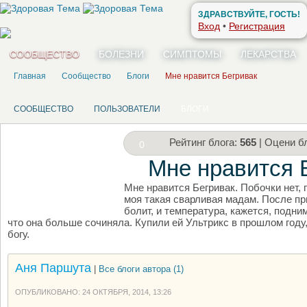
ЗДРАВСТВУЙТЕ, ГОСТЬ!
Вход
•
Регистрация
СООБЩЕСТВО
БОЛЕЗНИ
СИМПТОМЫ
ЛЕКАРСТВА
Главная
Сообщество
Блоги
Мне нравится Бегривак
СООБЩЕСТВО
ПОЛЬЗОВАТЕЛИ
БЛОГИ
Рейтинг блога:
565
| Оцени бл
0
Мне нравится 
Мне нравится Бегривак. Побочки нет, 
НАПИШИТЕ СВОЙ БЛОГ
моя такая сварливая мадам. После пр
болит, и температура, кажется, подни
что она больше сочиняла. Купили ей Ультрикс в прошлом году
богу.
Аня Паршута
|
Все блоги автора (1)
ОПУБЛИКОВАНО: 24 ОКТЯБРЯ, 2014, 13:26