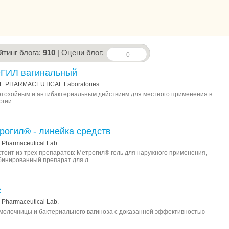
йтинг блога:
910
| Оцени блог:
0
ГИЛ вагинальный
E PHARMACEUTICAL Laboratories
отозойным и антибактериальным действием для местного применения в
огии
рогил® - линейка средств
 Pharmaceutical Lab
тоит из трех препаратов: Метрогил® гель для наружного применения,
бинированный препарат для л
с
Pharmaceutical Lab.
молочницы и бактериального вагиноза с доказанной эффективностью