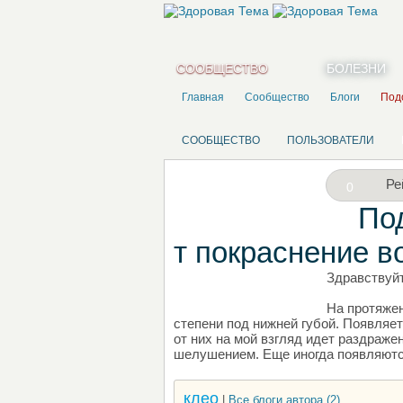
СООБЩЕСТВО
БОЛЕЗНИ
Главная
Сообщество
Блоги
Подс
СООБЩЕСТВО
ПОЛЬЗОВАТЕЛИ
Ре
0
По
т покраснение во
Здравствуйт
НАПИШИТЕ СВОЙ БЛОГ
На протяжен
степени под нижней губой. Появляет
от них на мой взгляд идет раздраже
шелушением. Еще иногда появляются
клео
|
Все блоги автора (2)