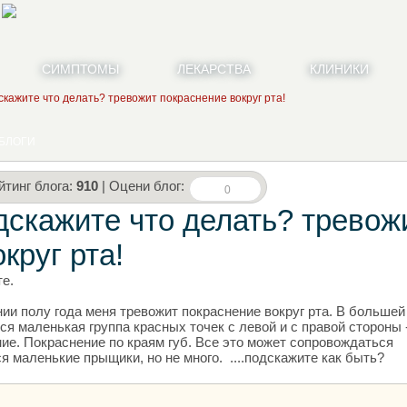
СИМПТОМЫ
ЛЕКАРСТВА
КЛИНИКИ
кажите что делать? тревожит покраснение вокруг рта!
БЛОГИ
йтинг блога:
910
| Оцени блог:
0
дскажите что делать? тревож
круг рта!
е.
ии полу года меня тревожит покраснение вокруг рта. В большей
ся маленькая группа красных точек с левой и с правой стороны 
ние. Покраснение по краям губ. Все это может сопровождаться
 маленькие прыщики, но не много. ....подскажите как быть?