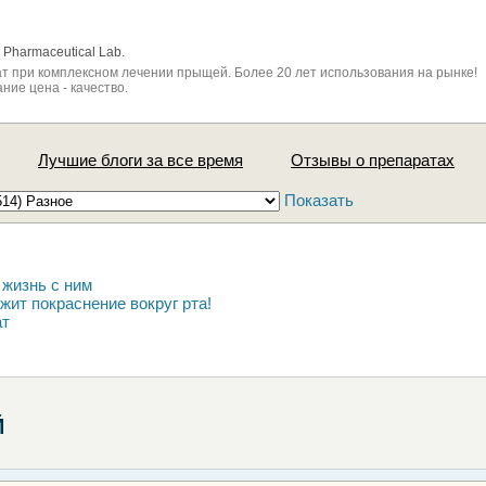
Pharmaceutical Lab.
 при комплексном лечении прыщей. Более 20 лет использования на рынке!
ние цена - качество.
Лучшие блоги за все время
Отзывы о препаратах
Показать
 жизнь с ним
жит покраснение вокруг рта!
ат
Й