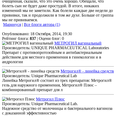
очищенная, сказали, что это очень хорошо. Обещали, что
болеть сын не будет даже простудой. В итоге, никаких
изменений мы не заметили. Как болели каждые две недели до
прививки, так и продолжили в том же духе. Больше от гриппа
мы не прививаемся.
Маринуся
|
Все блоги автора (1)
Опубликовано: 18 Октября, 2014, 19:30
Рейтинг блога:
837
| Оцени блог:
0
МЕТРОГИЛ вагинальный
Производитель: UNIQUE PHARMACEUTICAL Laboratories
Препарат с противопротозойным и антибактериальным
действием для местного применения в гинекологии и в
андрологии
Метрогил® - линейка средств
Производитель: Unique Pharmaceutical Lab
Линейка Метрогил® состоит из трех препаратов: Метрогил®
гель для наружного применения, Метрогил® Плюс –
комбинированный препарат для л
Метрогил Плюс
Производитель: Unique Pharmaceutical Lab.
Надежное средство от молочницы и бактериального вагиноза
с доказанной эффективностью