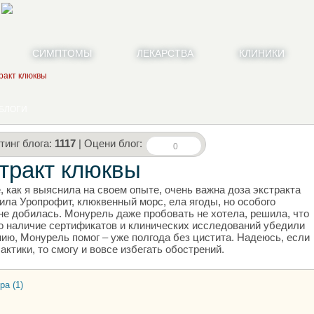
СИМПТОМЫ
ЛЕКАРСТВА
КЛИНИКИ
ракт клюквы
БЛОГИ
тинг блога:
1117
| Оцени блог:
0
стракт клюквы
, как я выяснила на своем опыте, очень важна доза экстракта
ила Уропрофит, клюквенный морс, ела ягоды, но особого
не добилась. Монурель даже пробовать не хотела, решила, что
о наличие сертификатов и клинических исследований убедили
ию, Монурель помог – уже полгода без цистита. Надеюсь, если
актики, то смогу и вовсе избегать обострений.
ра (1)