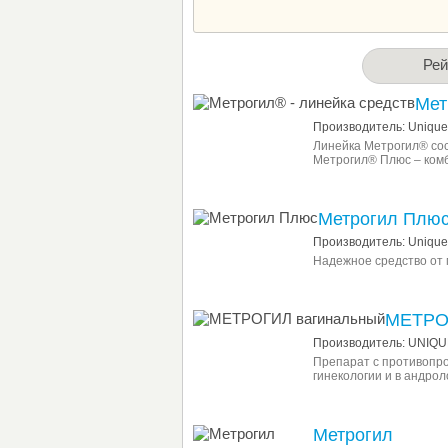
Рей
Мет
Производитель: Unique
Линейка Метрогил® сос
Метрогил® Плюс – ком
Метрогил Плю
Производитель: Unique 
Надежное средство от 
МЕТРО
Производитель: UNIQU
Препарат с противопр
гинекологии и в андрол
Метрогил