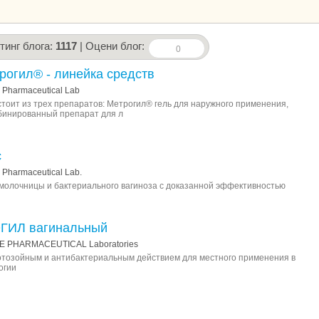
тинг блога:
1117
| Оцени блог:
0
рогил® - линейка средств
 Pharmaceutical Lab
тоит из трех препаратов: Метрогил® гель для наружного применения,
бинированный препарат для л
с
Pharmaceutical Lab.
молочницы и бактериального вагиноза с доказанной эффективностью
ГИЛ вагинальный
E PHARMACEUTICAL Laboratories
отозойным и антибактериальным действием для местного применения в
огии