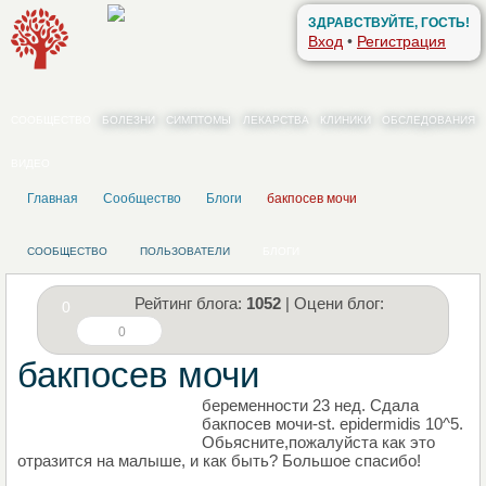
ЗДРАВСТВУЙТЕ, ГОСТЬ!
Вход
•
Регистрация
СООБЩЕСТВО
БОЛЕЗНИ
СИМПТОМЫ
ЛЕКАРСТВА
КЛИНИКИ
ОБСЛЕДОВАНИЯ
ВИДЕО
Главная
Сообщество
Блоги
бакпосев мочи
СООБЩЕСТВО
ПОЛЬЗОВАТЕЛИ
БЛОГИ
Рейтинг блога:
1052
| Оцени блог:
0
0
бакпосев мочи
беременности 23 нед. Сдала
НАПИШИТЕ СВОЙ БЛОГ
бакпосев мочи-st. epidermidis 10^5.
Обьясните,пожалуйста как это
отразится на малыше, и как быть? Большое спасибо!