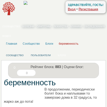
ЗДРАВСТВУЙТЕ, ГОСТЬ!
Вход
•
Регистрация
СООБЩЕСТВО
БОЛЕЗНИ
СИМПТОМЫ
ЛЕКАРСТВА
КЛИНИКИ
ОБСЛЕДОВАНИЯ
ВИДЕО
Главная
Сообщество
Блоги
беременность
СООБЩЕСТВО
ПОЛЬЗОВАТЕЛИ
БЛОГИ
Рейтинг блога:
883
| Оцени блог:
0
0
беременность
В продолжении, периодически
НАПИШИТЕ СВОЙ БЛОГ
болят бока и наплывами то
замерзаю дома в 32 градуса, то
жарко аж до пота!