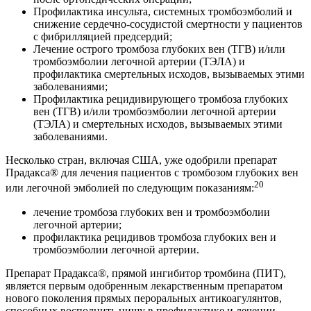
Профилактика инсульта, системных тромбоэмболий и
снижение сердечно-сосудистой смертности у пациентов
с фибрилляцией предсердий;
Лечение острого тромбоза глубоких вен (ТГВ) и/или
тромбоэмболии легочной артерии (ТЭЛА) и
профилактика смертельных исходов, вызываемых этими
заболеваниями;
Профилактика рецидивирующего тромбоза глубоких
вен (ТГВ) и/или тромбоэмболии легочной артерии
(ТЭЛА) и смертельных исходов, вызываемых этими
заболеваниями.
Несколько стран, включая США, уже одобрили препарат
Прадакса® для лечения пациентов с тромбозом глубоких вен
20
или легочной эмболией по следующим показаниям:
лечение тромбоза глубоких вен и тромбоэмболии
легочной артерии;
профилактика рецидивов тромбоза глубоких вен и
тромбоэмболии легочной артерии.
Препарат Прадакса®, прямой ингибитор тромбина (ПИТ),
является первым одобренным лекарственным препаратом
нового поколения прямых пероральных антикоагулянтов,
способных восполнить нишу в профилактике и лечении