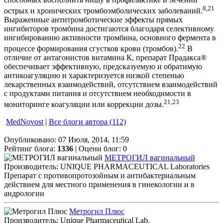
8,21
острых и хронических тромбоэмболических заболеваний.
Выраженные антитромботические эффекты прямых
ингибиторов тромбина достигаются благодаря селективному
ингибированию активности тромбина, основного фермента в
22
процессе формирования сгустков крови (тромбов).
В
отличие от антагонистов витамина К, препарат Прадакса®
обеспечивает эффективную, предсказуемую и обратимую
антикоагуляцию и характеризуется низкой степенью
лекарственных взаимодействий, отсутствием взаимодействий
с продуктами питания и отсутствием необходимости в
21,23
мониторинге коагуляции или коррекции дозы.
MedNovost
|
Все блоги автора (112)
Опубликовано: 07 Июля, 2014, 11:59
Рейтинг блога:
1336
| Оцени блог:
0
МЕТРОГИЛ вагинальный
Производитель: UNIQUE PHARMACEUTICAL Laboratories
Препарат с противопротозойным и антибактериальным
действием для местного применения в гинекологии и в
андрологии
Метрогил Плюс
Производитель: Unique Pharmaceutical Lab.