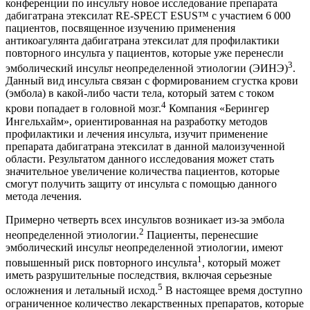
конференции по инсульту новое исследование препарата
дабигатрана этексилат RE-SPECT ESUS™ с участием 6 000
пациентов, посвященное изучению применения
антикоагулянта дабигатрана этексилат для профилактики
повторного инсульта у пациентов, которые уже перенесли
3
эмболический инсульт неопределенной этиологии (ЭИНЭ)
.
Данный вид инсульта связан с формированием сгустка крови
(эмбола) в какой-либо части тела, который затем с током
4
крови попадает в головной мозг.
Компания «Берингер
Ингельхайм», ориентированная на разработку методов
профилактики и лечения инсульта, изучит применение
препарата дабигатрана этексилат в данной малоизученной
области. Результатом данного исследования может стать
значительное увеличение количества пациентов, которые
смогут получить защиту от инсульта с помощью данного
метода лечения.
Примерно четверть всех инсультов возникает из-за эмбола
2
неопределенной этиологии.
Пациенты, перенесшие
эмболический инсульт неопределенной этиологии, имеют
1
повышенный риск повторного инсульта
, который может
иметь разрушительные последствия, включая серьезные
5
осложнения и летальный исход.
В настоящее время доступно
ограниченное количество лекарственных препаратов, которые