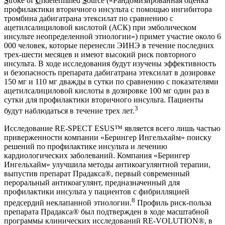
S
troke of
U
ndetermined
S
ource («Рандомизированная оценка
профилактики вторичного инсульта с помощью ингибитора
тромбина дабигатрана этексилат по сравнению с
ацетилсалициловой кислотой (АСК) при эмболическом
инсульте неопределенной этиологии») примет участие около 6
000 человек, которые перенесли ЭИНЭ в течение последних
трех-шести месяцев и имеют высокий риск повторного
инсульта. В ходе исследования будут изучены эффективность
и безопасность препарата дабигатрана этексилат в дозировке
150 мг и 110 мг дважды в сутки по сравнению с показателями
ацетилсалициловой кислоты в дозировке 100 мг один раз в
сутки для профилактики вторичного инсульта. Пациенты
3
будут наблюдаться в течение трех лет.
Исследование RE-SPECT ESUS™ является всего лишь частью
приверженности компании «Берингер Ингельхайм» поиску
решений по профилактике инсульта и лечению
кардиологических заболеваний. Компания «Берингер
Ингельхайм» улучшила методы антикоагулянтной терапии,
выпустив препарат Прадакса®, первый современный
пероральный антикоагулянт, предназначенный для
профилактики инсульта у пациентов с фибрилляцией
8
предсердий неклапанной этиологии.
Профиль риск-польза
препарата Прадакса® был подтвержден в ходе масштабной
программы клинических исследований RE-VOLUTION®, в