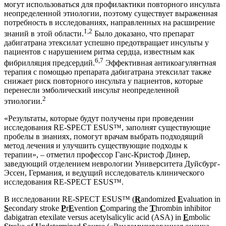
могут использоваться для профилактики повторного инсульта
неопределенной этиологии, поэтому существует выраженная
потребность в исследованиях, направленных на расширение
1,2
знаний в этой области.
Было доказано, что препарат
дабигатрана этексилат успешно предотвращает инсульты у
пациентов с нарушением ритма сердца, известным как
6,7
фибрилляция предсердий.
Эффективная антикоагулянтная
терапия с помощью препарата дабигатрана этексилат также
снижает риск повторного инсульта у пациентов, которые
перенесли эмболический инсульт неопределенной
2
этиологии.
«Результаты, которые будут получены при проведении
исследования RE-SPECT ESUS™, заполнят существующие
пробелы в знаниях, помогут врачам выбрать подходящий
метод лечения и улучшить существующие подходы к
терапии», – отметил профессор Ганс-Кристоф Динер,
заведующий отделением неврологии Университета Дуйсбург-
Эссен, Германия, и ведущий исследователь клинического
исследования RE-SPECT ESUS™.
В исследовании RE-SPECT ESUS™ (
R
andomized
E
valuation in
S
econdary stroke
P
r
E
vention
C
omparing the
T
hrombin inhibitor
dabigatran etexilate versus acetylsalicylic acid (ASA) in
E
mbolic