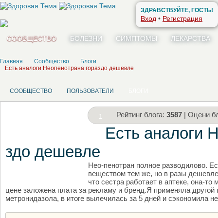
ЗДРАВСТВУЙТЕ, ГОСТЬ!
Вход
•
Регистрация
СООБЩЕСТВО
БОЛЕЗНИ
СИМПТОМЫ
ЛЕКАРСТВА
Главная
Сообщество
Блоги
Есть аналоги Неопенотрана гораздо дешевле
СООБЩЕСТВО
ПОЛЬЗОВАТЕЛИ
БЛОГИ
Рейтинг блога:
3587
| Оцени бл
1
Есть аналоги 
здо дешевле
Нео-пенотран полное разводилово. Е
НАПИШИТЕ СВОЙ БЛОГ
веществом тем же, но в разы дешевле.
что сестра работает в аптеке, она-то 
цене заложена плата за рекламу и бренд.Я применяла другой 
метронидазола, в итоге вылечилась за 5 дней и сэкономила не