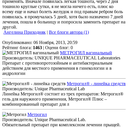
применять. Вначале появилась легкая тошнота, через 2 дня
тошнило круглые сутки, я не могла ничего есть, плюс ко
всему еще и начал болеть желудок и под правым ребром боль
появилась. я промучалась 5 дней, хотя было назначено 7 дней
лечения, пошла в больницу и попросила заменить препарат на
другой.
Ангелина Приходняк
|
Все блоги автора (1)
Опубликовано: 06 Ноября, 2013, 20:59
Рейтинг блога:
1463
| Оцени блог:
0
МЕТРОГИЛ вагинальный
Производитель: UNIQUE PHARMACEUTICAL Laboratories
Препарат с противопротозойным и антибактериальным
действием для местного применения в гинекологии и в
андрологии
Метрогил® - линейка средств
Производитель: Unique Pharmaceutical Lab
Линейка Метрогил® состоит из трех препаратов: Метрогил®
гель для наружного применения, Метрогил® Плюс –
комбинированный препарат для л
Метрогил
Производитель: Unique Pharmaceutical Lab.
Обязательный препарат при комплексном лечении прыщей.